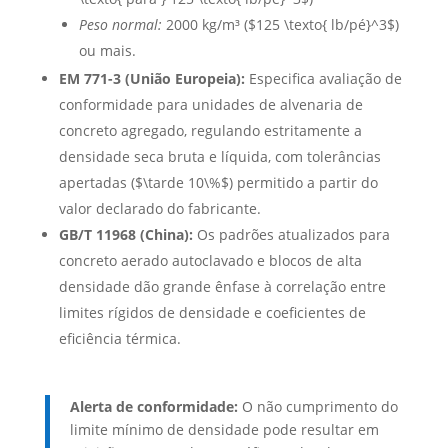
Peso normal:
2000 kg/m³ (
$125 \texto{ lb/pé}^3$
)
ou mais.
EM 771-3 (União Europeia):
Especifica avaliação de
conformidade para unidades de alvenaria de
concreto agregado, regulando estritamente a
densidade seca bruta e líquida, com tolerâncias
apertadas (
$\tarde 10\%$
) permitido a partir do
valor declarado do fabricante.
GB/T 11968 (China):
Os padrões atualizados para
concreto aerado autoclavado e blocos de alta
densidade dão grande ênfase à correlação entre
limites rígidos de densidade e coeficientes de
eficiência térmica.
Alerta de conformidade:
O não cumprimento do
limite mínimo de densidade pode resultar em