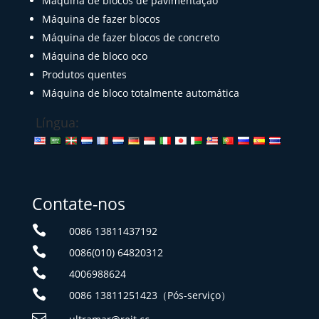
Máquina de blocos de pavimentação
Máquina de fazer blocos
Máquina de fazer blocos de concreto
Máquina de bloco oco
Produtos quentes
Máquina de bloco totalmente automática
Língua:
Contate-nos

0086 13811437192

0086(010) 64820312

4006988624

0086 13811251423（Pós-serviço）
