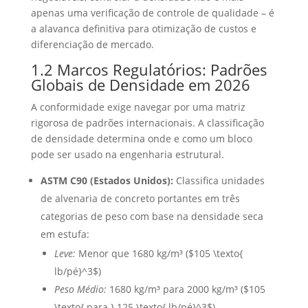
apenas uma verificação de controle de qualidade – é
a alavanca definitiva para otimização de custos e
diferenciação de mercado.
1.2 Marcos Regulatórios: Padrões
Globais de Densidade em 2026
A conformidade exige navegar por uma matriz
rigorosa de padrões internacionais. A classificação
de densidade determina onde e como um bloco
pode ser usado na engenharia estrutural.
ASTM C90 (Estados Unidos):
Classifica unidades
de alvenaria de concreto portantes em três
categorias de peso com base na densidade seca
em estufa:
Leve:
Menor que 1680 kg/m³ (
$105 \texto{
lb/pé}^3$
)
Peso Médio:
1680 kg/m³ para 2000 kg/m³ (
$105
\texto{ para } 125 \texto{ lb/pé}^3$
)