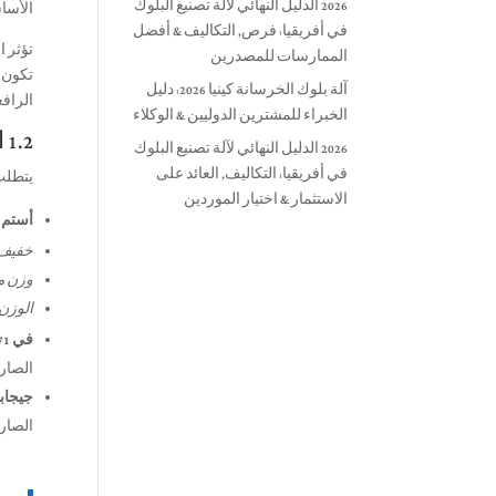
2026 الدليل النهائي لآلة تصنيع البلوك
الأساس
في أفريقيا: فرص, التكاليف & أفضل
الممارسات للمصدرين
تكون ت
آلة بلوك الخرسانة كينيا 2026: دليل
الرافع
الخبراء للمشترين الدوليين & الوكلاء
1.2 الأطر التنظيمية: معايير الكثافة العالمية في 2026
2026 الدليل النهائي لآلة تصنيع البلوك
في أفريقيا: التكاليف, العائد على
يتطلب 
الاستثمار & اختيار الموردين
أستم C90 (الولايات المتحدة):
خفيف 
وزن م
الوزن 
في 771-3 (الاتحاد الأوروبي):
الصارم
جيجابايت/ت 
الصارم