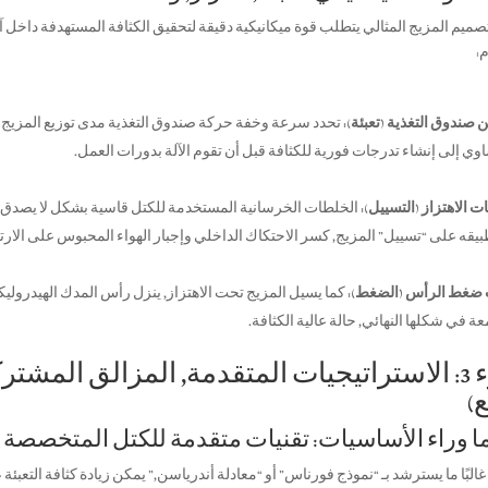
ميم المزيج المثالي يتطلب قوة ميكانيكية دقيقة لتحقيق الكثافة المستهدفة داخل آل
:
صندوق التغذية (تعبئة):
تحدد سرعة وخفة حركة صندوق التغذية مدى توزيع المزيج ا
وي إلى إنشاء تدرجات فورية للكثافة قبل أن تقوم الآلة بدورات العمل.
ات الاهتزاز (التسييل):
بيقه على “تسييل” المزيج, كسر الاحتكاك الداخلي وإجبار الهواء المحبوس على الارت
 ضغط الرأس (الضغط):
كما يسيل المزيج تحت الاهتزاز, ينزل رأس المدك الهيدرول
ة في شكلها النهائي, حالة عالية الكثافة.
جزء 3: الاستراتيجيات المتقدمة, المزالق المشت
ع)
البًا ما يسترشد بـ “نموذج فورناس” أو “معادلة أندرياسن,” يمكن زيادة كثافة التعبئة عن طريق 10-15% مقارنة مع مجمو