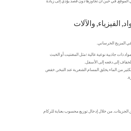
​​الموقع, في حين أن تجاوزها دون قصد يؤدي إلى زيادة
 في المزيج الخرساني.
لقياسي بمواد ذات جاذبية نوعية عالية (مثل المغنتيت أو الخبث
لخفاف إلى دفعه إلى الأسفل.
لوك الجاف, يجب ضبط نسبة W/C بدقة. الكثير من الماء يخلق المسام الشعرية عند التبخر, خفض
ة.
 الجزيئات. من خلال إدخال توزيع محسوب بعناية للركام