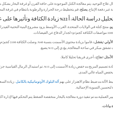
مال علاج التوحيد: يتم معالجة الكتل الموجودة على حافة الفرن أو غرفة البخار بشك
ة عبر دفعة الإنتاج.
يصلح:
قم بتخطيط درجة الحرارة والرطوبة بانتظام في غرفة المع
و:
الأولي (يفشل):
شقق مبكر في ساحة المعالجة, يؤدي إلى 12% يضيع.
لأمثل (نجاح):
أجرى فريقنا تحليلا كاملا:
– **إعادة تصميم المزيج:** خفض زيادة الأسمنت إلى 15%. 
خفض المياه عالي المدى.
ط الآلة:** ضبط نظام الاهتزاز على بهم
آلة البلوك الأوتوماتيكية بالكامل
لتحسين التسوية الإجمالية.
يير العملية:** تم تنفيذ دورة معالجة بالبخار منخفضة الضغط يتم التحكم فيها لإدارة ا
 بيانات: