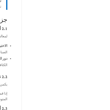
تن
ت
جزء 2: الآليات الأساسية للتحكم في الكثافة – ال
2.1 المصفوفة المادية: المجاميع, يبني, ونسب الفراغ
لمعالج
الاختي
الصنا
دور ا
الكثاف
2.2 نظرية تعبئة الجسيمات: مفتاح كثافة التعبئة
يكمن 
إذا قم
المتوس
2.3 الثالوث الميكانيكي: تعبئة, اهتزاز, والضغط