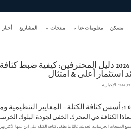
مسكن
معلومات عنا
منتجات
المشاريع
أخبار
ال 2026 دليل المحترفين: كيفية ضبط كثاف
د استثمار أعلى & امتثال
2
|
الإخبارية
 ومعادلة عائد الاستثمار
يع المنتجات الخرسانية الحديثة, غالبًا ما تطغى كثافة الكتلة على ابن عمها الأكثر به