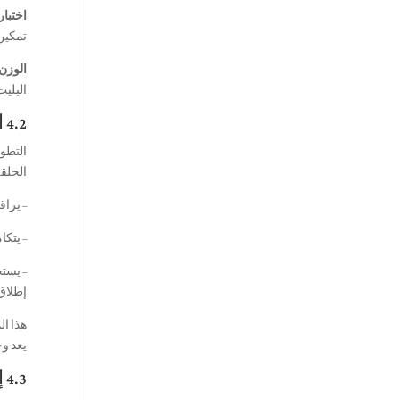
اختبار غ
تمكين 100% فحص الكثير للمشاريع 
الوزن 
البليت
4.2 المستقبل آلي: كيف تغير آلات البلوك الأوتوماتيكية بالكامل قواعد اللعبة
التطور نحو الصناعة 4.0 يج
الحلقة
– يرا
– يتكا
إطلاق 
هذا ال
يعد وج
4.3 إنشاء بروتوكول لضبط الكثافة يعتمد على البيانات لفريقك