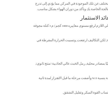
ل مختلف عن تلك الموجودة في المركز, مما يؤدي إلى تدرج
الجة الخاصة بك وتأكد من دوران الهواء بشكل مناسب.
منتج كتلة في الولايات المتحدة. الغرب الأوسط يزود مشروع البنية التحتية الفيدرالي اللازم لرفع مستوى معاييره 1800 كجم / م 3 كتلة مجوفة
قاموا بزيادة محتوى الأسمنت بنسبة 40%. وصلت الكثافة 2100 كجم/م3, لكن التكاليف ارتفعت, وتسببت الحرارة المفرطة في
تم استبدال الرمال القياسية جزئيًا بمصادر محلية, رمل الخبث عالي الجاذبية (منتج ثانوي).
: زيادة السعة بنسبة 15% وأضفت مرحلة ما قبل الاهتزاز لمدة ثانية
كتساب القوة المبكر وتقليل التشقق.