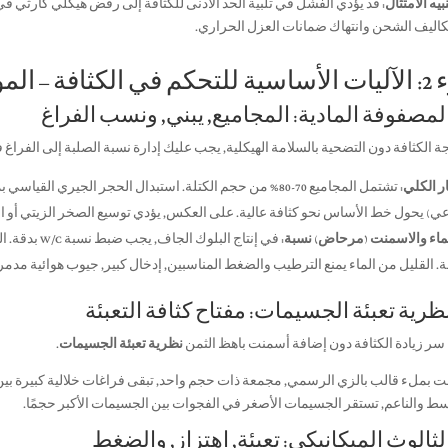
بيه الامتثال:
قد يؤدي الفشل في تلبية الحد الأدنى للكثافة إلى رفض هيكلي كارثي في 
كاليف الشحن وانتهاك ضمانات العزل الحراري.
مواد, الفيزياء, والآلات
ة الكثافة دون التضحية بالسلامة الهيكلية, يجب عليك إدارة نسبة الصلبة إلى الفراغ
ار الكلي:
تشتمل المجاميع 70-80% من حجم الكتلة. استبدال الحجر الجيري ا
عي) يحول خط الأساس نحو كثافة عالية. على العكس, يؤدي توسيع الصخر الزيتي أو ا
لماء والاسمنت (مرحاض) نسبة:
في إنتاج الب
ة. القليل من الماء يمنع الترطيب والضغط المناسبين, إدخال كبير, جيوب هوائية مدمر
سر زيادة الكثافة دون إضافة أسمنت باهظ الثمن
نظرية تعبئة الجسيمات
.
ت بملء قالب بالزي الرسمي, مجمعة ذات حجم واحد, تبقى فراغات خلالية كبيرة بين
ط ​​والناعم, تستقر الجسيمات الأصغر في الفجوات بين الجسيمات الأكبر حجمًا.