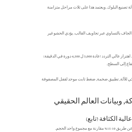
ة تصنيع البلوك. ويعتمد هذا على ثلاث مراحل متزامنة
لجاف بالتساوي عبر تجاويف القالب. يؤدي الحشو غير
الخلطات الخرسانية المستخدمة للكتل قاسية بشكل لا يصدق. اهتزاز عالي التردد (عادة 3,000 ل 4,500 دورة في الدقيقة)
فاع إلى السطح.
يكي للآلة, تطبيق ضخمة, ضغط ثابت موحد لقفل المصفوفة
ركة, وبيانات العالم الحقيقي
ع واحد الحجم.