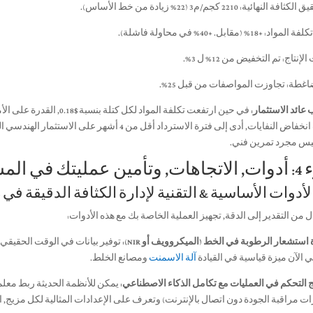
ة النهائية: 2210 كجم/م3 (22% زيادة من خط الأساس).
اد: +18% (مقابل. +40% في محاولة فاشلة).
لإنتاج: تم التخفيض من 12% ل 3%.
غطة: تجاوزت المواصفات من قبل 25%.
عائد الاستثمار:
جانب انخفاض النفايات, أدى إلى فترة الاسترداد أقل م
ليس مجرد تمرين فني.
مليتك في المستقبل
ال من التقدير إلى الدقة, تجهيز العملية الخاصة بك مع هذه الأدوات:
استشعار الرطوبة في الخط (الميكروويف أو NIR):
توفير بيانات في الوقت الحقيقي 
 الآن ميزة قياسية في القيادة
آلة الاسمنت
ومصانع الخلط.
 التحكم في العمليات مع تكامل الذكاء الاصطناعي:
يمكن للأنظمة الحديثة ربط معلما
ات مراقبة الجودة دون اتصال بالإنترنت) وتعرف على الإعدادات المثالية لكل مزيج, الت