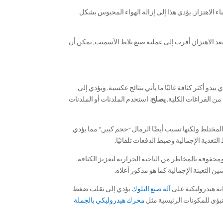
ء الاهتزاز. يؤدي هذا إلى إزالة الهواء المحبوس بشكل
 الاهتزاز, أقرب إلى عملية صنع بلاط الأسمنت, يمكن أن
يبدو أكثر كثافة غالبًا ما يأتي بنتائج عكسية. ويؤدي إلى
من الفراغات الكلية.
يصلح:
استخدم الملدنات أو الملدنات
لمختلط ولكنها تسبب أيضًا الرمال “حجم كبير,” مما يؤدي
ذية الإجمالية وضبط الدفعات تلقائيًا.
حفوفة بالمخاطر من الناحية الحرارية لتعزيز الكثافة.
ين التعبئة الإجمالية كما هو مذكور أعلاه.
آلة صنع البلوك
يؤدي إلى تقلب ضغط
نبؤي للمكونات الرئيسية مثل
محرك هيدروليكي بالجملة