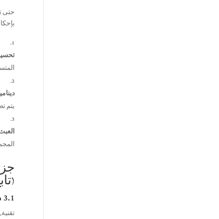
حتى تص
بإحكام
تحسين 
المتسا
دينامي
يتم تط
العبث
المجمع
(تاب
3.1 ما وراء الأساسيات: تقنيات متقدمة للكتل المتخصصة عالية الكثافة (تابع)
تقنية, غ