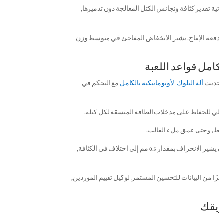
 تقدير كثافة وتجانس الكتل المعالجة دون تدميرها,
ل دفعة الإنتاج. يشير الانخفاض المفاجئ في متوسط ​​وزن
آلة البلوك الأوتوماتيكية بالكامل
مع التحكم في
لي للحفاظ على مدخلات الطاقة المتسقة لكل كتلة.
ضغط, وحتى عمق ملء القالب.
– يستخدم نظام الليزر أو الرؤية لقياس ارتفاع الكتلة الخضراء مباشرة بعد القذف. يمكن أن يشير الانحراف بمقدار 0.5 مم إلى اختلاف في الكثافة,
ًا من البيانات للتحسين المستمر. لوكيل تقييم الموردين,