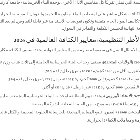
ية التي تملي تقريبًا كل مقاييس الأداء الأخرى لوحدة البناء الخرسانية (جامعة كار
كاليف المواد الخام متقلبة وتكون تفويضات الاستدامة غير قابلة للتفاوض, لم يعد ا
ة النهائية لتحسين التكلفة والتمايز في السوق.
الامتثال التنقل في مصفوفة صارمة من المعايير الدولية. يحدد تصنيف الكثافة مكان 
يصنف وحدات البناء الخرسانية الحاملة إلى ثلاث فئات وزن 
الوزن:
أقل من 1680 كجم/م3 (
$105 \نص{ رطل / قدم}^3$
)
توسط:
1680 كجم/م3 إلى 2000 كجم/م3 (
$105 \نص{ ل } 125 \نص{ رطل / قدم}^3$
)
الطبيعي:
2000 كجم/م3 (
$125 \نص{ رطل / قدم}^3$
) أو أكثر.
يحدد تقييم المطابقة لوحدات البناء الخرسانية المجمعة, تنظيم 
 (
$\مساءً 10\%$
) مسموح به من القيمة المعلنة للشركة المصنعة.
11968 (الصين):
تضع المعايير المحدثة للخرسانة الخلوية المعقمة والكتل عالية ال
ة ومعاملات الكفاءة الحرارية.