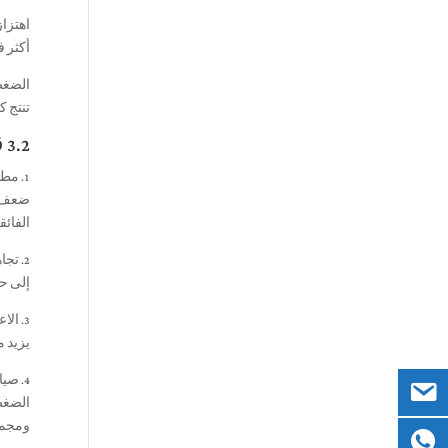
اهتزاز
أكثر ف
الضغط 
تنتج ك
3.2 قمة 5 أخطاء مكلفة في تعديل الكثافة (وكيفية تجنبها)
1. مط
ضعف ال
الفائ
2. تج
إلى حج
3. ال
يزيد م
4. صيانة الآلة غير متناسقة: تنتج محركات الاهتزاز البالية سعة غير متساوية. تسريب أسطوانة هيدروليكية على
الضغط.
ومجمو