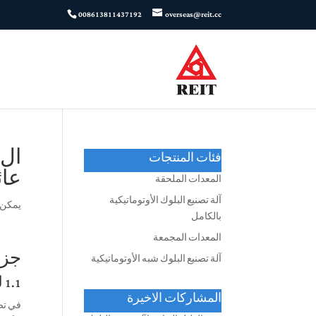
008613811437192
overseas@reit.cc
فئات المنتجات
عائ
المعدات الملحقة
آلة تصنيع البلوك الأوتوماتيكية
يمكن 27, 026
بالكامل
المعدات المجمعة
جزء 1: أسس كثافة الكتلة – المعايير التنظيمية
آلة تصنيع البلوك شبه الأوتوماتيكية
1.1 لماذا الكثافة هي المحرك الخفي لجودة البلوك الخرساني؟
المشاركات الاخيرة
في تصن