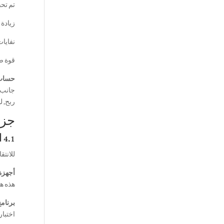
تم تحقيق الكثاف
زيادة تكلفة المو
نفايات ا
قوة ضا
حساب 
ربح, 
جزء 4: أدوات, الاتجاهات, وتأمين ع
4.1 الأدوات الأساسية & التقنية لإدارة الكثافة الدقيقة في 2026
للانتق
أجهزة 
هذه هي
برنامج
اختبار