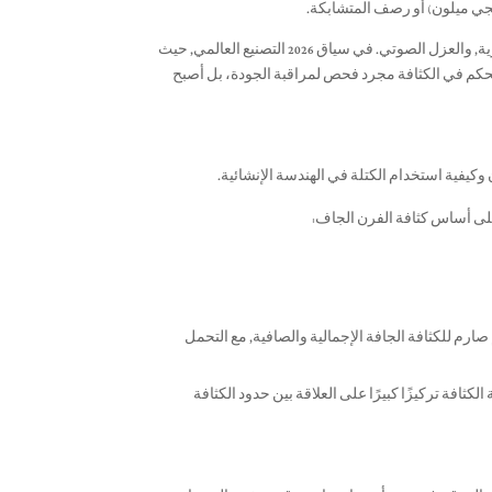
نيجي ميلون) أو رصف المتشابكة.
تؤثر الكثافة بشكل مباشر على امتصاص الماء, مقاومة التجميد والذوبان, الموصلية الحرارية, والعزل الصوتي. في سياق 2026 التصنيع العالمي, حيث
لتحكم في الكثافة مجرد فحص لمراقبة الجودة، بل أصبح
وكيفية استخدام الكتلة في الهندسة الإنشائية.
على أساس كثافة الفرن الجاف:
صارم للكثافة الجافة الإجمالية والصافية, مع التحمل
كثافة تركيزًا كبيرًا على العلاقة بين حدود الكثافة