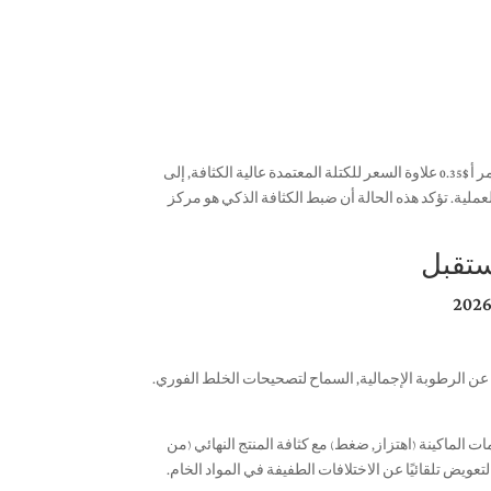
في حين ارتفعت تكلفة المواد لكل كتلة بنسبة $0.18, القدرة على الأمر أ $0.35 علاوة السعر للكتلة المعتمدة عالية الكثافة, إلى
ن 4 أشهر على الاستثمار الهندسي العملية. تؤكد هذه الحالة أن ضبط الكثافة الذكي هو مركز
عن الرطوبة الإجمالية, السماح لتصحيحات الخلط الفوري.
ت الماكينة (اهتزاز, ضغط) مع كثافة المنتج النهائي (من
عويض تلقائيًا عن الاختلافات الطفيفة في المواد الخام.