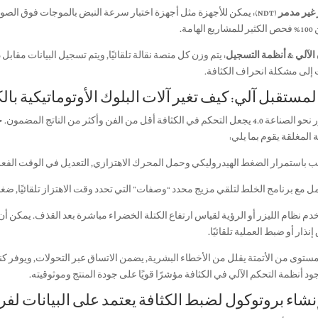
ير مدمر (NDT):
يمكن للأجهزة مثل أجهزة اختبار سرعة النبض بالموجات فوق الصوتية
الهامة.
الآلي & أنظمة التسجيل:
يتم وزن كل منصة نقالة تلقائيًا, ويتم تسجيل البيانات مقاب
 إلى مشكلة انحراف الكثافة.
عل التحكم في الكثافة أقل من الفن وأكثر من الناتج المضمون. حديث
 المغلقة يقوم بما يلي:
قب باستمرار الضغط الهيدروليكي وحمل المحرك الاهتزازي, التعديل في الوقت الفع
مل مع برنامج الخلط لتلقي مزيج محدد “وصفات” التي تحدد وقت الاهتزاز تلقائيًا, 
إنذار أو ضبط العملية تلقائيًا.
مستوى من الأتمتة يقلل من الأخطاء البشرية, يضمن الاتساق عبر التحولات, ويوفر كنز
ود أنظمة التحكم الآلي في الكثافة مؤشرًا قويًا على جودة المنتج وموثوقيته.