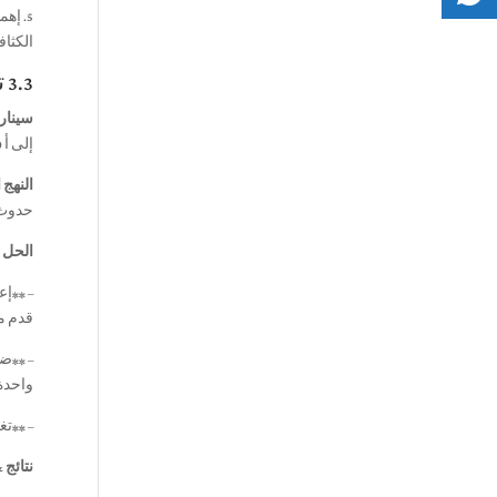
5. إه
الكثاف
3.3 تحليل دراسة الحالة: أ 22% زيادة الكثافة وتأثيرها على عائد الاستثمار
سيناري
إلى أ 2200 مواصفات الكثافة كجم/م3 لجدار الدفاع عن الفيضانات.
النهج 
حدوث ت
الحل ا
قدم م
– **ضب
واحدة 
– **تغ
نتائج &