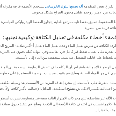
 الفراغ: بعض المتقدمة
آلة تصنيع البلوك الخرساني
تستخدم الأنظمة غرفة مفرغة أثنا
عالية من الاهتزاز وحده, تقليل محتوى الفراغ بشكل ملحوظ.
المضغوط: تطبيق ضغط ثابت مرتفع للغاية (يتجاوز الضغط الهيدروليكي القياسي) بعد
ثافة قريبة من النظرية.
اردة الكثافة عن طريق تقليل الماء وحده: تقليل الماء لعمل أ “أكثر صلابة,” المزيج الذي 
قدرة على العمل, ضغط غير كامل في القالب, وفي النهاية كتلة تحتوي على المزيد 
قة للحفاظ على قابلية التشغيل عند نسب منخفضة من الماء إلى الأسمنت.
اهل الرطوبة الإجمالية: بافتراض أن الركام جاف. تضيف الرطوبة السطحية إلى الماء ا
م أقل من المواد الصلبة.
يصلح:
قم بتثبيت مجسات الرطوبة المستمرة على خطوط التغ
اعتماد المفرط على الأسمنت: إن مجرد إضافة المزيد من الأسمنت يعد وسيلة مكلفة وم
ن احتمالية تكسير الانكماش.
يصلح:
استكشف البدائل الإجمالية الأكثر كثافة أولاً. تحس
 كلاهما يتسبب في اختلاف كثافة الدُفعة إلى الدُفعة.
يصلح:
قم بتنفيذ جدول صيانة ت
عات الاهتزاز.