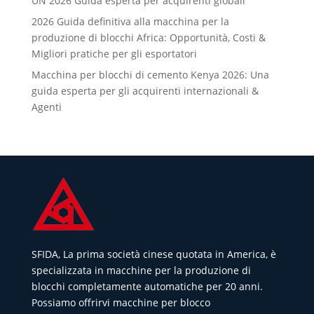
UN 2026 Guida esperta per acquirenti globali
2026 Guida definitiva alla macchina per la
produzione di blocchi Africa: Opportunità, Costi &
Migliori pratiche per gli esportatori
Macchina per blocchi di cemento Kenya 2026: Una
guida esperta per gli acquirenti internazionali &
Agenti
SFIDA, La prima società cinese quotata in America, è
specializzata in macchine per la produzione di
blocchi completamente automatiche per 20 anni.
Possiamo offrirvi macchine per blocco