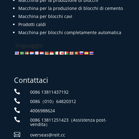
Macchina per la produzione di blocchi
Macchina per la produzione di blocchi di cemento
Macchina per blocchi cavi
Prodotti caldi
Macchina per blocchi completamente automatica
linguaggio:
Contattaci

0086 13811437192

0086（010）64820312

4006988624

0086 13811251423（Assistenza post-
vendita）

overseas@reit.cc