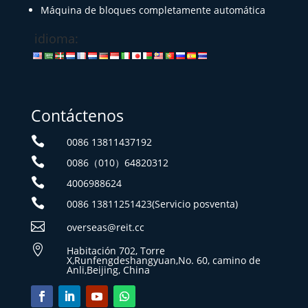
Máquina de bloques completamente automática
idioma:
Contáctenos

0086 13811437192

0086（010）64820312

4006988624

0086 13811251423(Servicio posventa)

overseas@reit.cc

Habitación 702, Torre
X,Runfengdeshangyuan,No. 60, camino de
Anli,Beijing, China