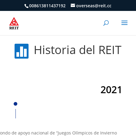
008613811437192
overseas@reit.cc
Historia del REIT

2021
fondo de apoyo nacional de “Juegos Olímpicos de Invierno