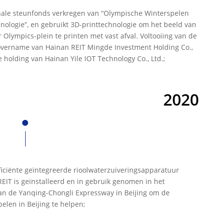
onale steunfonds verkregen van “Olympische Winterspelen
ologie”, en gebruikt 3D-printtechnologie om het beeld van
Olympics-plein te printen met vast afval. Voltooiing van de
vername van Hainan REIT Mingde Investment Holding Co.,
e holding van Hainan Yile IOT Technology Co., Ltd.;
2020
fficiënte geïntegreerde rioolwaterzuiveringsapparatuur
IT is geïnstalleerd en in gebruik genomen in het
an de Yanqing-Chongli Expressway in Beijing om de
len in Beijing te helpen;