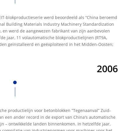
EIT-blokproductieserie werd beoordeeld als “China beroemd
nal Building Materials Industry Machinery Standardization
, en werd de aangewezen fabrikant van zijn aanbevolen
fde jaar, 11 volautomatische blokproductielijnen (RT9A,
den geïnstalleerd en geëxploiteerd in het Midden-Oosten;
2006
che productielijn voor betonblokken “Tegenaanval” Zuid-
an een ander record in de export van China's automatische
jn – ontwikkelde landen binnenkomen. In hetzelfde jaar,
compilatie van industrienormen voor machines voor het