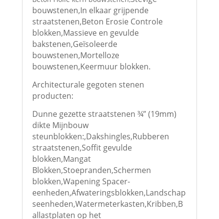
bouwstenen,
In elkaar grijpende
straatstenen,
Beton Erosie Controle
blokken,
Massieve en gevulde
bakstenen,
Geïsoleerde
bouwstenen,
Mortelloze
bouwstenen,
Keermuur blokken.
Architecturale gegoten stenen
producten:
Dunne gezette straatstenen ¾” (19mm)
dikte Mijnbouw
steunblokken:,
Dakshingles,
Rubberen
straatstenen,
Soffit gevulde
blokken,
Mangat
Blokken,
Stoepranden,
Schermen
blokken,
Wapening Spacer-
eenheden,
Afwateringsblokken,
Landschap
seenheden,
Watermeterkasten,
Kribben,
B
allastplaten op het