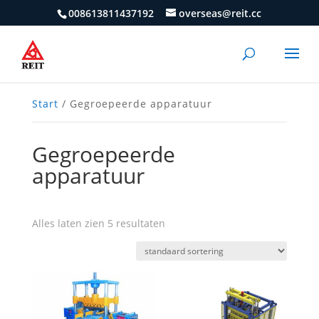
008613811437192
overseas@reit.cc
Start
/ Gegroepeerde apparatuur
Gegroepeerde
apparatuur
Alles laten zien 5 resultaten