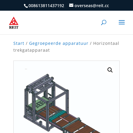
008613811437192
overseas@reit.cc
Start
/
Gegroepeerde apparatuur
/ Horizontaal
trekgatapparaat