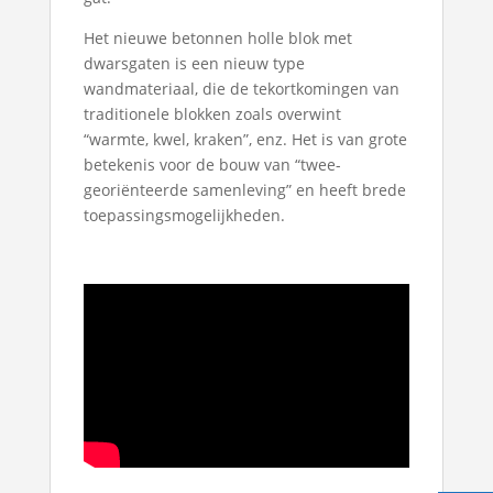
Het nieuwe betonnen holle blok met
dwarsgaten is een nieuw type
wandmateriaal, die de tekortkomingen van
traditionele blokken zoals overwint
“warmte, kwel, kraken”, enz. Het is van grote
betekenis voor de bouw van “twee-
georiënteerde samenleving” en heeft brede
toepassingsmogelijkheden.