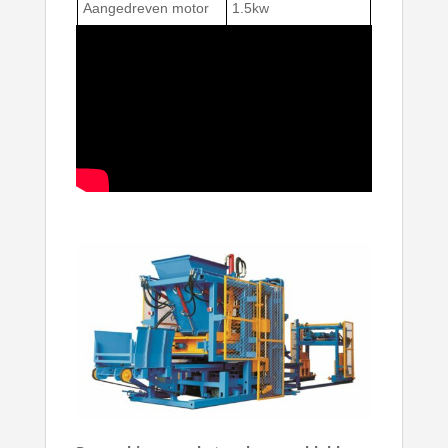
Aangedreven motor
1.5kw
Transportsnelheid:
0.1—0,6 m/s