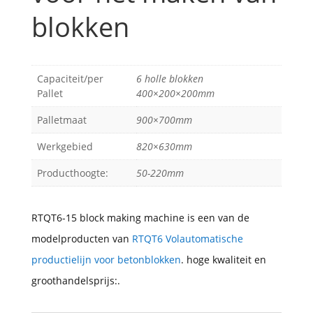
blokken
Capaciteit/per
6 holle blokken
Pallet
400×200×200mm
Palletmaat
900×700mm
Werkgebied
820×630mm
Producthoogte:
50-220mm
RTQT6-15 block making machine is een van de
modelproducten van
RTQT6 Volautomatische
productielijn voor betonblokken
. hoge kwaliteit en
groothandelsprijs:.