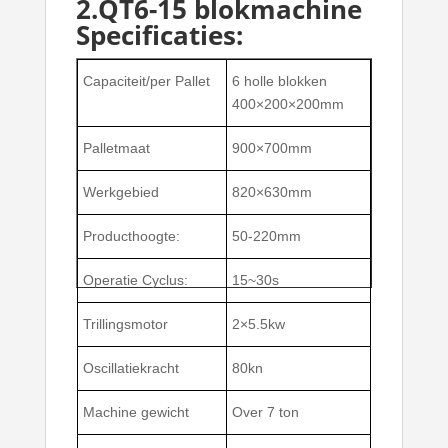
2.QT6-15 blokmachine
Specificaties:
Capaciteit/per Pallet
6 holle blokken
400×200×200mm
Palletmaat
900×700mm
Werkgebied
820×630mm
Producthoogte:
50-220mm
Operatie Cyclus:
15~30s
Trillingsmotor
2×5.5kw
Oscillatiekracht
80kn
Machine gewicht
Over 7 ton