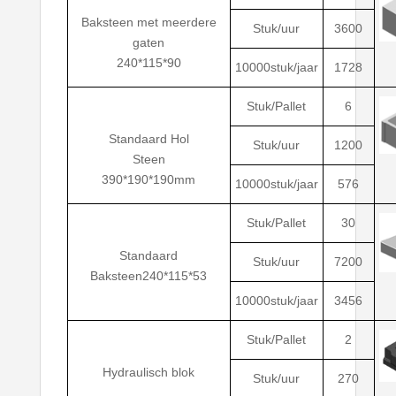
Baksteen met meerdere
Stuk/uur
3600
gaten
240*115*90
10000stuk/jaar
1728
Stuk/Pallet
6
Standaard Hol
Stuk/uur
1200
Steen
390*190*190mm
10000stuk/jaar
576
Stuk/Pallet
30
Standaard
Stuk/uur
7200
Baksteen240*115*53
10000stuk/jaar
3456
Stuk/Pallet
2
Hydraulisch blok
Stuk/uur
270