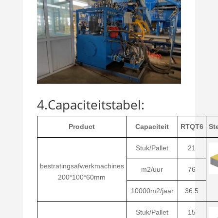
4.Capaciteitstabel:
Product
Capaciteit
RTQT6
St
Stuk/Pallet
21
bestratingsafwerkmachines
m2/uur
76
200*100*60mm
10000m2/jaar
36.5
Stuk/Pallet
15