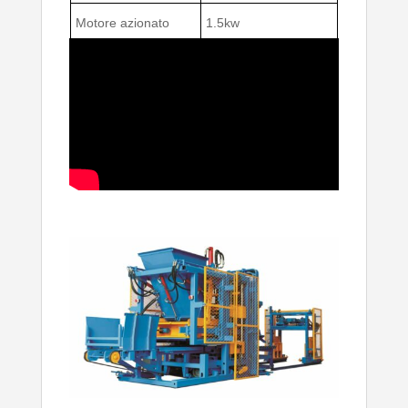
Motore azionato
1.5kw
Velocità di trasporto
0.1—0,6 m/s