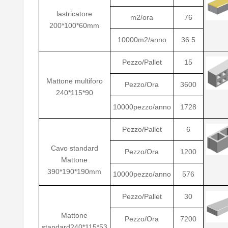
lastricatore
m2/ora
76
200*100*60mm
10000m2/anno
36.5
Pezzo/Pallet
15
Mattone multiforo
Pezzo/Ora
3600
240*115*90
10000pezzo/anno
1728
Pezzo/Pallet
6
Cavo standard
Pezzo/Ora
1200
Mattone
390*190*190mm
10000pezzo/anno
576
Pezzo/Pallet
30
Mattone
Pezzo/Ora
7200
standard240*115*53