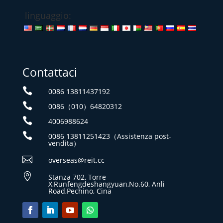
linguaggio:
Contattaci

0086 13811437192

0086（010）64820312

4006988624

0086 13811251423（Assistenza post-
vendita）

overseas@reit.cc

Stanza 702, Torre
X,Runfengdeshangyuan,No.60, Anli
Road,Pechino, Cina