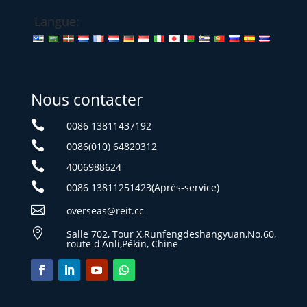
Langue:
Nous contacter

0086 13811437192

0086(010) 64820312

4006988624

0086 13811251423(Après-service)

overseas@reit.cc

Salle 702, Tour X,Runfengdeshangyuan,No.60,
route d'Anli,Pékin, Chine