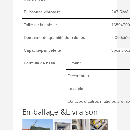
Puissance vibratoire
2×
7.5kW
Taille de la palette
1350×
700
Demande de quantité de palettes
2,000pièc
Capacité/par palette
9pcs bloc
Formule de base
Ciment
Décombres
Le sable
Ou avec d'autres matières premiè
Emballage &Livraison