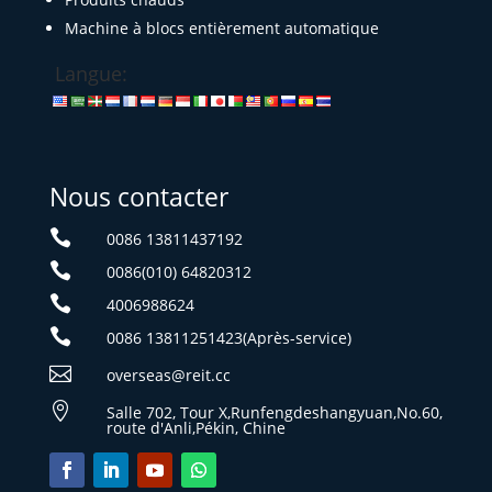
Machine à blocs entièrement automatique
Langue:
Nous contacter

0086 13811437192

0086(010) 64820312

4006988624

0086 13811251423(Après-service)

overseas@reit.cc

Salle 702, Tour X,Runfengdeshangyuan,No.60,
route d'Anli,Pékin, Chine