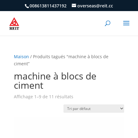
008613811437192
overseas@reit.cc
Maison
/ Produits tagués "machine à blocs de
ciment”
machine à blocs de
ciment
Affichage 1–9 de 11 résultats