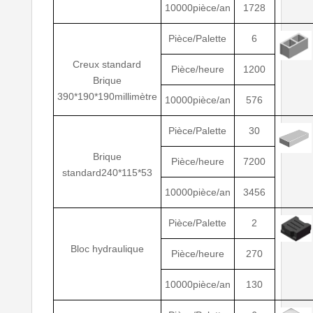
10000pièce/an
1728
Pièce/Palette
6
Creux standard
Pièce/heure
1200
Brique
390*190*190millimètre
10000pièce/an
576
Pièce/Palette
30
Brique
Pièce/heure
7200
standard240*115*53
10000pièce/an
3456
Pièce/Palette
2
Bloc hydraulique
Pièce/heure
270
10000pièce/an
130