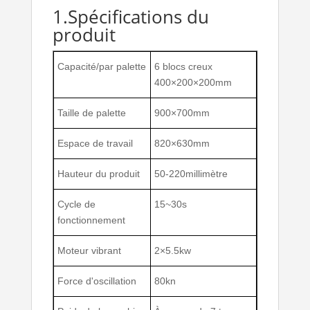
1.Spécifications du
produit
Capacité/par palette
6 blocs creux
400×200×200mm
Taille de palette
900×700mm
Espace de travail
820×630mm
Hauteur du produit
50-220millimètre
Cycle de
15~30s
fonctionnement
Moteur vibrant
2×5.5kw
Force d'oscillation
80kn