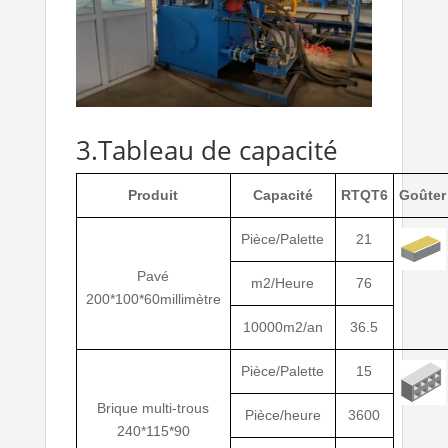
3.Tableau de capacité
Produit
Capacité
RTQT6
Goûter
Pièce/Palette
21
Pavé
m2/Heure
76
200*100*60millimètre
10000m2/an
36.5
Pièce/Palette
15
Brique multi-trous
Pièce/heure
3600
240*115*90