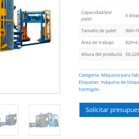
Capacidad/por
6 blo
palet
Tamaño de palet
900×7
Área de trabajo
820×6
Altura del producto
50-220
Categoría:
Máquina para fab
Etiquetas:
máquina de bloqu
hormigón
Solicitar presupue