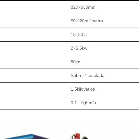
820×630mm
50-220milímetro
15~30 s
2×5.5kw
80kn
Sobre 7 tonelada
1.5kilovatios
0.1—0,6 m/s