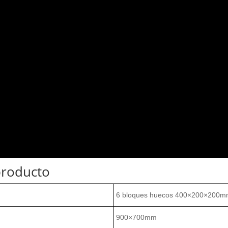
 producto
6 bloques huecos 400×200×200
900×700mm