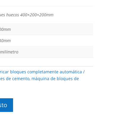
ques huecos 400×200×200mm
00mm
30mm
milímetro
ricar bloques completamente automática
es de cemento
,
máquina de bloques de
sto