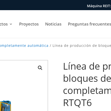
Máquina REIT:
ctos
Proyectos
Noticias
Preguntas frecuentes
completamente automática
/ Línea de producción de bloq
Línea de p
bloques d
completam
RTQT6