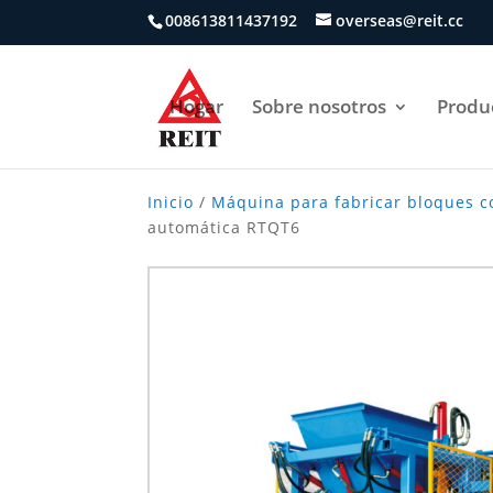
008613811437192
overseas@reit.cc
Hogar
Sobre nosotros
Produ
Inicio
/
Máquina para fabricar bloques 
automática RTQT6