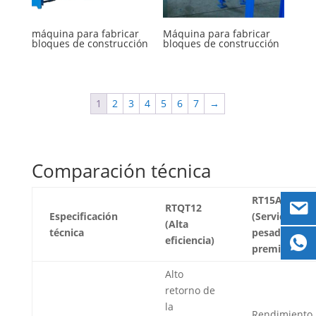
máquina para fabricar
Máquina para fabricar
bloques de construcción
bloques de construcción
1
2
3
4
5
6
7
→
Comparación técnica
RT15A
RTQT12
Especificación
(Servicio
(Alta
técnica
pesado
eficiencia)
premium)
Alto
retorno de
la
Rendimiento