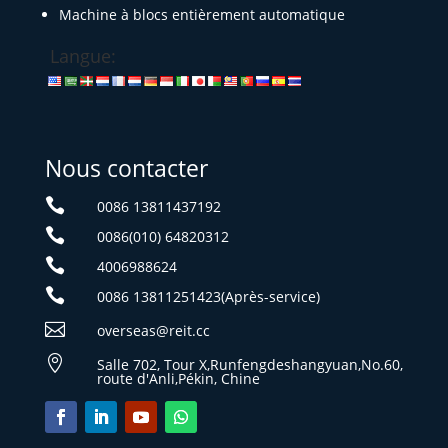
Machine à blocs entièrement automatique
Langue:
Nous contacter

0086 13811437192

0086(010) 64820312

4006988624

0086 13811251423(Après-service)

overseas@reit.cc

Salle 702, Tour X,Runfengdeshangyuan,No.60,
route d'Anli,Pékin, Chine