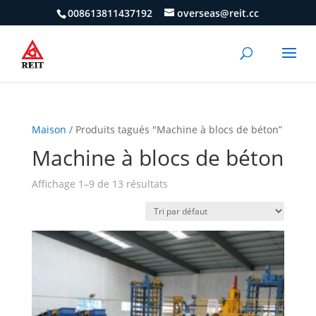
008613811437192
overseas@reit.cc
Maison
/ Produits tagués "Machine à blocs de béton”
Machine à blocs de béton
Affichage 1–9 de 13 résultats