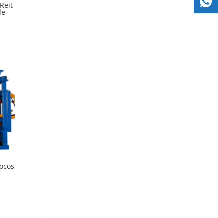
Reit
de
ocos