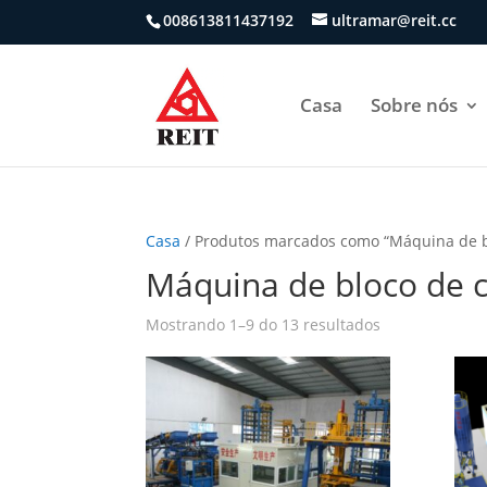
008613811437192
ultramar@reit.cc
Casa
Sobre nós
Casa
/ Produtos marcados como “Máquina de b
Máquina de bloco de 
Mostrando 1–9 do 13 resultados