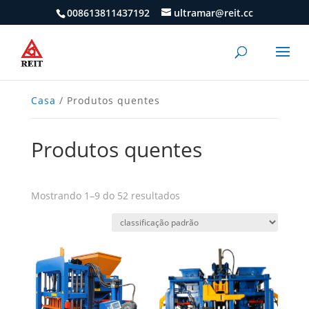
008613811437192
ultramar@reit.cc
Casa
/ Produtos quentes
Produtos quentes
Mostrando 1–9 do 52 resultados