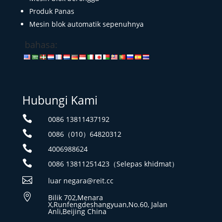
Produk Panas
Mesin blok automatik sepenuhnya
bahasa:
Hubungi Kami

0086 13811437192

0086（010）64820312

4006988624

0086 13811251423（Selepas khidmat）

luar negara@reit.cc

Bilik 702,Menara
X,Runfengdeshangyuan,No.60, Jalan
Anli,Beijing China