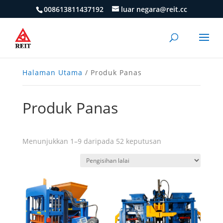
008613811437192
luar negara@reit.cc
Halaman Utama
/ Produk Panas
Produk Panas
Menunjukkan 1–9 daripada 52 keputusan