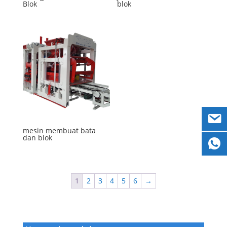
Blok
blok
mesin membuat bata
dan blok
1
2
3
4
5
6
→