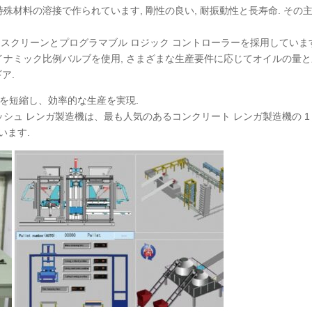
特殊材料の溶接で作られています, 剛性の良い, 耐振動性と長寿命. その
チ スクリーンとプログラマブル ロジック コントローラーを採用しています
イナミック比例バルブを使用, さまざまな生産要件に応じてオイルの量と
ア.
ルを短縮し、効率的な生産を実現.
イ アッシュ レンガ製造機は、最も人気のあるコンクリート レンガ製造機の 1
います.