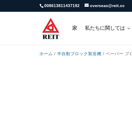
008613811437192
overseas@reit.cc
家
私たちに関しては
ホーム
/
半自動ブロック製造機
/ ペーバー 