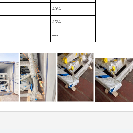
40%
45%
—-