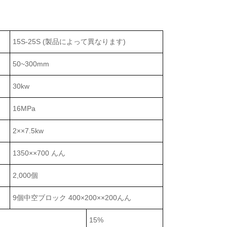
15S-25S (製品によって異なります)
50~300mm
30kw
16MPa
2××
7.5kw
1350××
700 んん
2,000個
9個中空ブロック 400×
200
××
200んん
15%