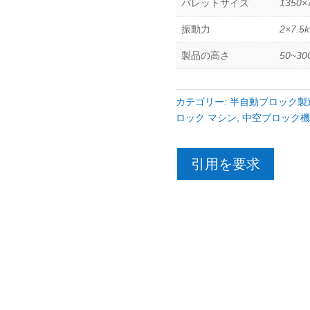
パレットサイズ
1350×
振動力
2×7.5
製品の高さ
50~3
カテゴリー:
半自動ブロック製
ロック マシン
,
中空ブロック機
引用を要求