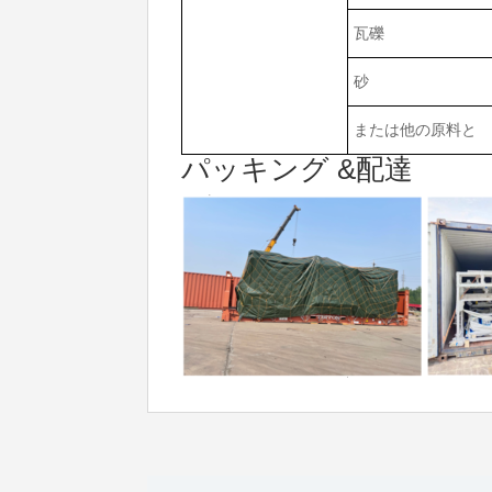
瓦礫
砂
または他の原料と
パッキング &配達