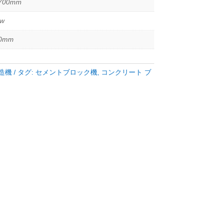
700mm
kw
00mm
造機
タグ:
セメントブロック機
,
コンクリート ブ