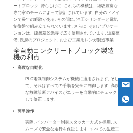
ートブロック. 誇らしげに, これらの機械は、経験豊富な
専門家のチームによって設計されています, 自分のドメイ
ンで長年の経験がある. その間に, 油圧シリンダーと電気
制御盤で組み立てられています. さらに, そのアプリケー
ションは、建築建設業界で広く使用されています, 道路整
備, 政府のプロジェクト, および工業用レンガ製造事業.
全自動コンクリートブロック製造
機の利点
高度な自動化
PLC電気制御システムが機械に適用されます, そし
て、それはすべての手順を完全に制御します. 高度
な故障診断デバイスがエラーを自動的にチェック
して修正します.
簡単操作
実際, インバーター制御スタッカー方式を採用, ス
ムーズで安全な走行を保証します. すべての生産工