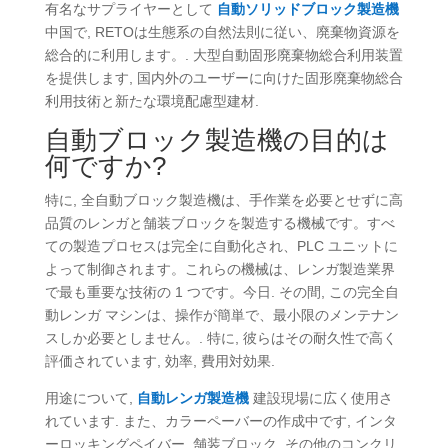
有名なサプライヤーとして
自動ソリッドブロック製造機
中国で, RETOは生態系の自然法則に従い、廃棄物資源を
総合的に利用します。. 大型自動固形廃棄物総合利用装置
を提供します, 国内外のユーザーに向けた固形廃棄物総合
利用技術と新たな環境配慮型建材.
自動ブロック製造機の目的は
何ですか?
特に, 全自動ブロック製造機は、手作業を必要とせずに高
品質のレンガと舗装ブロックを製造する機械です。すべ
ての製造プロセスは完全に自動化され、PLC ユニットに
よって制御されます。これらの機械は、レンガ製造業界
で最も重要な技術の 1 つです。今日. その間, この完全自
動レンガ マシンは、操作が簡単で、最小限のメンテナン
スしか必要としません。. 特に, 彼らはその耐久性で高く
評価されています, 効率, 費用対効果.
用途について,
自動レンガ製造機
建設現場に広く使用さ
れています. また、カラーペーバーの作成中です, インタ
ーロッキングペイバー, 舗装ブロック, その他のコンクリ