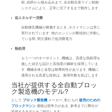
程, 給餌から積み込みまで, 全自動生産ライン制御
システムにより、正常に完了するまで動作します.
低エネルギー消費
自動煉瓦機械が稼働するとき, ホストマシンは常に
実行されています. 他のエンジンが断続的に作動し
ている間. 間欠運転で低消費電力.
熱処理
もう一つのキーポイント, 機械は、高度な熱処理を
施した頑丈な設計と高強度の鋼材を採用していま
す. 機械全体と金型は耐摩耗性があります. 機械に
適用される高度な技術は、耐用年数を延ばします.
当社が提供する全自動ブロッ
ク製造機のモデル?
として
ブロック製造機
メーカー, 私たちの
販売のための
ブロックマシン
価格は競争力がある. 参考までに弊社が
提供するモデルをご紹介します: