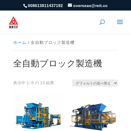
008613811437192
overseas@reit.cc
ホーム
/ 全自動ブロック製造機
全自動ブロック製造機
表示中 1–9 の 13 結果