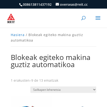
008613811437192
overseas@reit.cc
Hasiera
/ Blokeak egiteko makina guztiz
automatikoa
Blokeak egiteko makina
guztiz automatikoa
1 erakusten–9 de 13 emaitzak