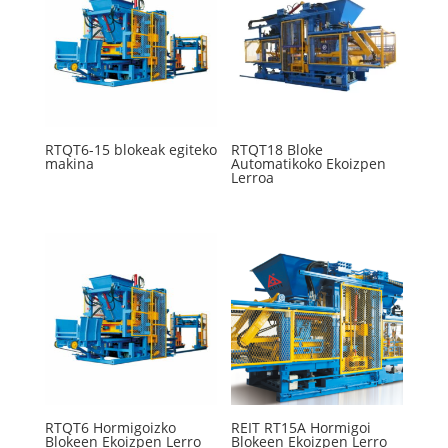
RTQT6-15 blokeak egiteko
RTQT18 Bloke
makina
Automatikoko Ekoizpen
Lerroa
RTQT6 Hormigoizko
REIT RT15A Hormigoi
Blokeen Ekoizpen Lerro
Blokeen Ekoizpen Lerro