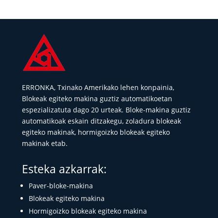
ERRONKA, Txinako Amerikako lehen konpainia,
Blokeak egiteko makina guztiz automatikoetan
espezializatuta dago 20 urteak. Bloke-makina guztiz
automatikoak eskain ditzakegu, zoladura blokeak
egiteko makinak, hormigoizko blokeak egiteko
makinak etab.
Esteka azkarrak:
Paver-bloke-makina
Blokeak egiteko makina
Hormigoizko blokeak egiteko makina