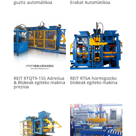
guztiz automatikoa
Erabat Automatikoa
REIT RTQT9-15S Adreilua
REIT RT6A hormigoizko
& Blokeak egiteko makina
blokeak egiteko makina
prezioa