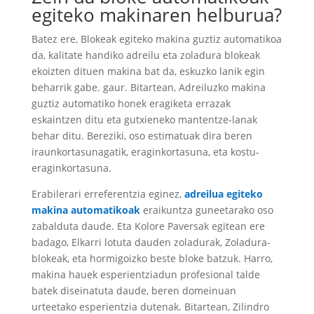
egiteko makinaren helburua?
Batez ere, Blokeak egiteko makina guztiz automatikoa
da, kalitate handiko adreilu eta zoladura blokeak
ekoizten dituen makina bat da, eskuzko lanik egin
beharrik gabe. gaur. Bitartean, Adreiluzko makina
guztiz automatiko honek eragiketa errazak
eskaintzen ditu eta gutxieneko mantentze-lanak
behar ditu. Bereziki, oso estimatuak dira beren
iraunkortasunagatik, eraginkortasuna, eta kostu-
eraginkortasuna.
Erabilerari erreferentzia eginez,
adreilua egiteko
makina automatikoak
eraikuntza guneetarako oso
zabalduta daude. Eta Kolore Paversak egitean ere
badago, Elkarri lotuta dauden zoladurak, Zoladura-
blokeak, eta hormigoizko beste bloke batzuk. Harro,
makina hauek esperientziadun profesional talde
batek diseinatuta daude, beren domeinuan
urteetako esperientzia dutenak. Bitartean, Zilindro