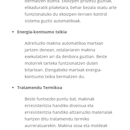
bermatzen duena. Ekoizpen prozesu guztiak,
elikaduratik pilaketara, behar bezala osatu arte
funtzionatuko du ekoizpen-lerroen kontrol
sistema guztiz automatikoak.
Energia-kontsumo txikia
Adreiluzko makina automatikoa martxan
jartzen denean, ostalariaren makina
exekutatzen ari da denbora guztian. Beste
motorrek tarteka funtzionatzen duten
bitartean. Etengabeko martxak energia-
kontsumo txikia bermatzen du.
Tratamendu Termikoa
Beste funtsezko puntu bat, makinak
erresistentzia handiko diseinua eta
erresistentzia handiko altzairuzko materialak
hartzen ditu tratamendu termiko
aurreratuarekin. Makina osoa eta moldeak