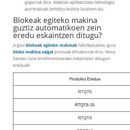
gogorrak dira. Makinei aplikatutako teknologia
aurreratuak zerbitzu-bizitza luzatzen du.
Blokeak egiteko makina
guztiz automatikoen zein
eredu eskaintzen ditugu?
A gisa
blokeak egiteko makinak
fabrikatzailea, gure
bloke makina salgai
prezioak lehiakorrak dira. Hona
hemen zure erreferentziarako eskaintzen ditugun
ereduak:
Produktu Eredua
RTQT6
RTQT6-15
RTQT9