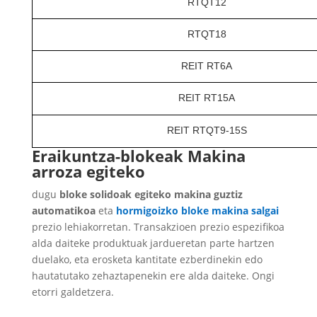
RTQT12
RTQT18
REIT RT6A
REIT RT15A
REIT RTQT9-15S
Eraikuntza-blokeak Makina
arroza egiteko
dugu
bloke solidoak egiteko makina guztiz
automatikoa
eta
hormigoizko bloke makina salgai
prezio lehiakorretan. Transakzioen prezio espezifikoa
alda daiteke produktuak jardueretan parte hartzen
duelako, eta erosketa kantitate ezberdinekin edo
hautatutako zehaztapenekin ere alda daiteke. Ongi
etorri galdetzera.