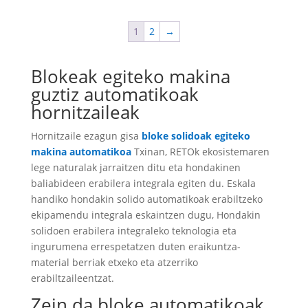
1
2
→
Blokeak egiteko makina
guztiz automatikoak
hornitzaileak
Hornitzaile ezagun gisa
bloke solidoak egiteko
makina automatikoa
Txinan, RETOk ekosistemaren
lege naturalak jarraitzen ditu eta hondakinen
baliabideen erabilera integrala egiten du. Eskala
handiko hondakin solido automatikoak erabiltzeko
ekipamendu integrala eskaintzen dugu, Hondakin
solidoen erabilera integraleko teknologia eta
ingurumena errespetatzen duten eraikuntza-
material berriak etxeko eta atzerriko
erabiltzaileentzat.
Zein da bloke automatikoak