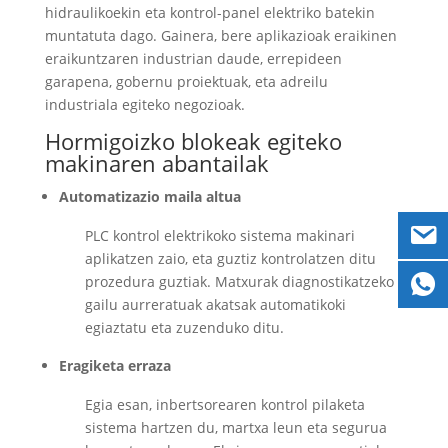
hidraulikoekin eta kontrol-panel elektriko batekin
muntatuta dago. Gainera, bere aplikazioak eraikinen
eraikuntzaren industrian daude, errepideen
garapena, gobernu proiektuak, eta adreilu
industriala egiteko negozioak.
Hormigoizko blokeak egiteko
makinaren abantailak
Automatizazio maila altua
PLC kontrol elektrikoko sistema makinari
aplikatzen zaio, eta guztiz kontrolatzen ditu
prozedura guztiak. Matxurak diagnostikatzeko
gailu aurreratuak akatsak automatikoki
egiaztatu eta zuzenduko ditu.
Eragiketa erraza
Egia esan, inbertsorearen kontrol pilaketa
sistema hartzen du, martxa leun eta segurua