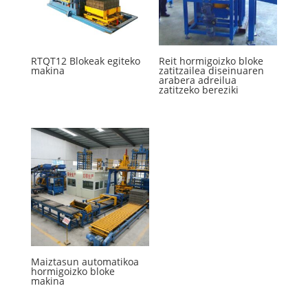
RTQT12 Blokeak egiteko
Reit hormigoizko bloke
makina
zatitzailea diseinuaren
arabera adreilua
zatitzeko bereziki
Maiztasun automatikoa
hormigoizko bloke
makina