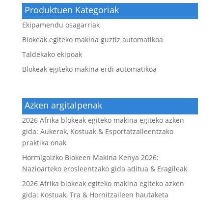
Produktuen Kategoriak
Ekipamendu osagarriak
Blokeak egiteko makina guztiz automatikoa
Taldekako ekipoak
Blokeak egiteko makina erdi automatikoa
Azken argitalpenak
2026 Afrika blokeak egiteko makina egiteko azken
gida: Aukerak, Kostuak & Esportatzaileentzako
praktika onak
Hormigoizko Blokeen Makina Kenya 2026:
Nazioarteko erosleentzako gida aditua & Eragileak
2026 Afrika blokeak egiteko makina egiteko azken
gida: Kostuak, Tra & Hornitzaileen hautaketa