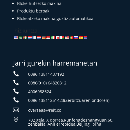
Bloke hutsezko makina
Produktu beroak
Blokeatzeko makina guztiz automatikoa
hizkuntza:
Jarri gurekin harremanetan

0086 13811437192

0086(010) 64820312

4006988624

0086 13811251423(Zerbitzuaren ondoren)

overseas@reit.cc

702 gela, X dorrea,Runfengdeshangyuan,60.
zenbakia, Anli errepidea,Beijing Txina