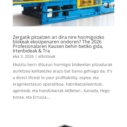
Zergatik pitzatzen ari dira nire hormigoizko
blokeak ekoizpenaren ondoren? The 2026
Profesionalaren Kausen behin betiko gida,
Irtenbideak & Tra
eka 3, 2026
|
albisteak
Ekoiztu berri dituzun hormigoi blokeetan pitzadurak
aurkitzea kalitatezko arazo bat baino gehiago da;
it's
a direct threat to your profitability
, ospea, eta
eraginkortasun operatiboa. Fabrikatzaileentzat,
agenteak, eta handizkariak AEBetan., Kanada, Hego
Korea, eta Errusia,...