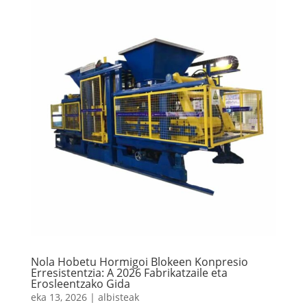
Nola Hobetu Hormigoi Blokeen Konpresio
Erresistentzia: A 2026 Fabrikatzaile eta
Erosleentzako Gida
eka 13, 2026
|
albisteak