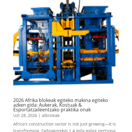
2026 Afrika blokeak egiteko makina egiteko
azken gida: Aukerak, Kostuak &
Esportatzaileentzako praktika onak
Uzt 28, 2026
|
albisteak
Africa's construction sector is not just growing—it is
transforming
. Gehiagorekin 1.4 mila milioi pertsona