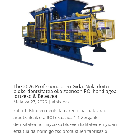
The 2026 Profesionalaren Gida: Nola doitu
bloke-dentsitatea ekoizpenean ROI handiagoa
lortzeko & Betetzea
Maiatza 27, 2026
|
albisteak
zatia 1: Blokeen dentsitatearen oinarriak: arau
arautzaileak eta ROI ekuazioa 1.1 Zergatik
dentsitatea hormigoizko blokeen kalitatearen gidari
ezkutua da hormigoizko produktuen fabrikazio