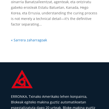
oinarria Banatzaileentzat, agenteak, eta ontziratu
gabeko erosleak Estatu Batuetan, Kanada, Hego
Korea, eta Errusia,
understanding the curing process
is not merely a technical detail—it's the definitive
factor separating..
.
« Sarrera zaharragoak
ERRONKA, Txinako Amerikako lehen konpainia,
Blokeak egiteko makina guztiz automatikoetan
espezializatuta dago 20 urteak. Bloke-makina guztiz