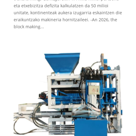
eta etxebizitza defizita kalkulatzen da 50 milioi
unitate, kontinenteak aukera izugarria eskaintzen die
eraikuntzako makineria hornitzaileei. -An 2026,
the
block making..
.