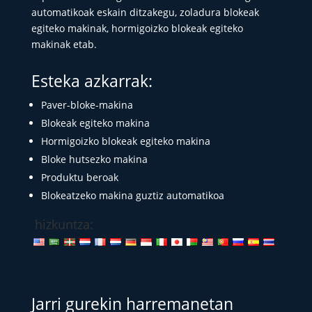
automatikoak eskain ditzakegu, zoladura blokeak
egiteko makinak, hormigoizko blokeak egiteko
makinak etab.
Esteka azkarrak:
Paver-bloke-makina
Blokeak egiteko makina
Hormigoizko blokeak egiteko makina
Bloke hutsezko makina
Produktu beroak
Blokeatzeko makina guztiz automatikoa
hizkuntza:
Jarri gurekin harremanetan