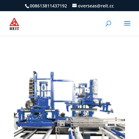
008613811437192
overseas@reit.cc