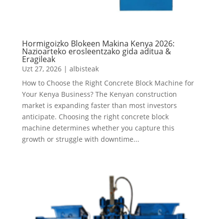
Hormigoizko Blokeen Makina Kenya 2026:
Nazioarteko erosleentzako gida aditua &
Eragileak
Uzt 27, 2026
|
albisteak
How to Choose the Right Concrete Block Machine for
Your Kenya Business
?
The Kenyan construction
market is expanding faster than most investors
anticipate
.
Choosing the right concrete block
machine determines whether you capture this
growth or struggle with downtime..
.