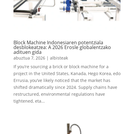
Block Machine Indonesiaren potentziala
desblokeatzea: A 2026 Erosle globalentzako
adituen gida
abuztua 7, 2026
|
albisteak
If you’re sourcing a brick or block machine for a
project in the United States
, Kanada, Hego Korea, edo
Errusia,
you’ve likely noticed that the market has
shifted dramatically since
2024.
Supply chains have
restructured
,
environmental regulations have
tightened
, eta...