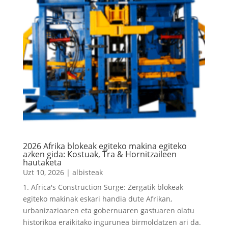
2026 Afrika blokeak egiteko makina egiteko
azken gida: Kostuak, Tra & Hornitzaileen
hautaketa
Uzt 10, 2026
|
albisteak
1.
Africa's Construction Surge
: Zergatik blokeak
egiteko makinak eskari handia dute Afrikan,
urbanizazioaren eta gobernuaren gastuaren olatu
historikoa eraikitako ingurunea birmoldatzen ari da.