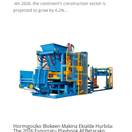
-An 2026,
the continent's construction sector is
projected to grow by
6.2%...
Hormigoizko Blokeen Makina Ekialde Hurbila:
The 2026 Esportatu Playbook AEBetarako,