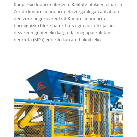
Konpresio Indarra ulertzea: Kalitate blokeen oinarria
Zer da konpresio-indarra eta zergatik garrantzitsua
den zure negozioarentzat Konpresio-indarra
hormigoizko bloke batek huts egin aurretik jasan
dezakeen gehieneko karga da, megapaskaletan
neurtuta (MPa) edo kilo karratu bakoitzeko...