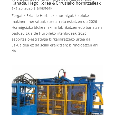
Kanada, Hego Korea & Errusiako hornitzaileak
eka 26, 2026
|
albisteak
Zergatik Ekialde Hurbileko hormigoizko bloke-
makinen merkatuak zure arreta eskatzen du 2026
Hormigoizko bloke makina fabrikatzen edo banatzen
baduzu Ekialde Hurbileko irtenbideak, 2026
esportazio-estrategia birkalibratzeko urtea da.
Eskualdea ez da soilik eraikitzen; birmoldatzen ari
da...