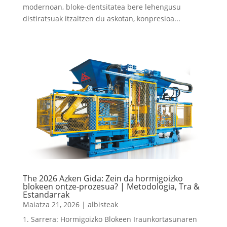
modernoan, bloke-dentsitatea bere lehengusu
distiratsuak itzaltzen du askotan, konpresioa...
The 2026 Azken Gida: Zein da hormigoizko
blokeen ontze-prozesua? | Metodologia, Tra &
Estandarrak
Maiatza 21, 2026
|
albisteak
1. Sarrera: Hormigoizko Blokeen Iraunkortasunaren