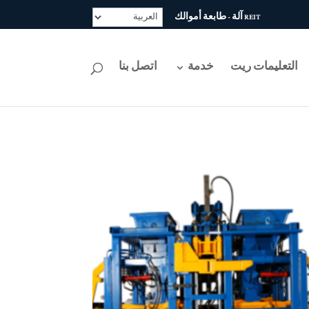
REIT آلة - طابعة أموالك
التعليمات ريت
خدمة
اتصل بنا