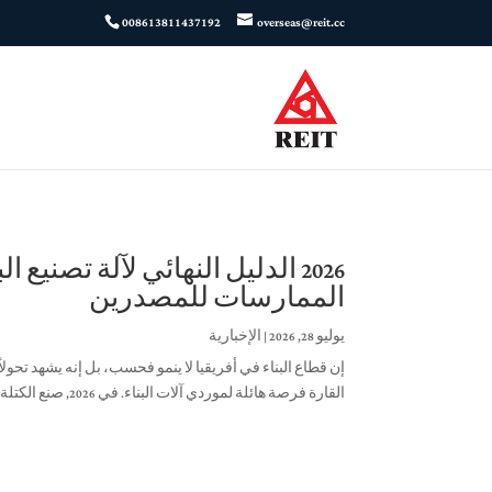
008613811437192
overseas@reit.cc
2026 الدليل النهائي لآلة تصني
الممارسات للمصدرين
يوليو 28, 2026
|
الإخبارية
إن قطاع البناء في أفريقيا لا ينمو فحسب، بل إنه يشهد تحولاً
القارة فرصة هائلة لموردي آلات البناء
. في 2026,
صنع الكتلة.