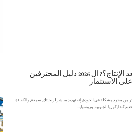
لماذا تتشقق الكتل الخرسانية بعد الإنتاج؟? ال 2026 دليل المحترفين
على الاستثمار
كثر من مجرد مشكلة في الجودة;
إنه تهديد مباشر لربحيتك
, سمعة, والكفاءة
, كندا, كوريا الجنوبية, وروسيا,...