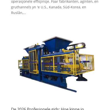
operasjonele effisjinsje. Foar fabrikanten, aginten, en
gruthannels yn 'e U.S., Kanada, Súd-Koreä, en
Ruslân,...
De 2026 Profesjonele gids: Hoe kinne jo