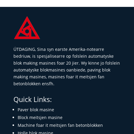
ÚTDAGING, Sina syn earste Amerika-notearre
bedriuw, is spesjalisearre op folslein automatyske
blok making masines foar 20 jier. Wy kinne jo folslein
automatyske blokmasines oanbiede, paving blok
making masines, masines foar it meitsjen fan
betonblokken ensfh.
Quick Links:
Paver blok masine
Block meitsjen masine
Machine foar it meitsjen fan betonblokken
Holle blok masine