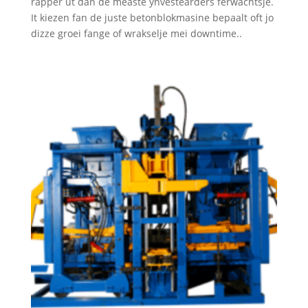
rapper út dan de measte ynvestearders ferwachtsje.
It kiezen fan de juste betonblokmasine bepaalt oft jo
dizze groei fange of wrakselje mei downtime..