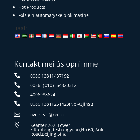
Hot Products
Folslein automatyske blok masine
taal:
Kontakt mei ús opnimme

0086 13811437192

0086（010）64820312

4006988624

0086 13811251423(Nei-tsjinst)

overseas@reit.cc

Keamer 702, Tower
X,Runfengdeshangyuan,No.60, Anli
Road,Beijing Sina