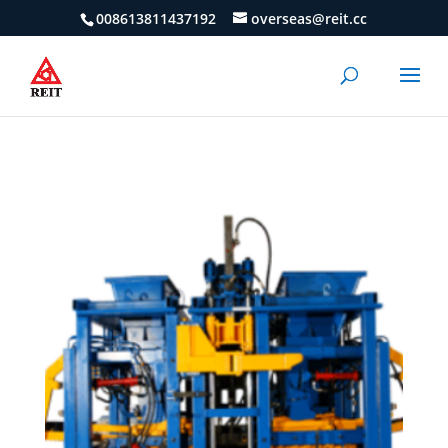
008613811437192
overseas@reit.cc