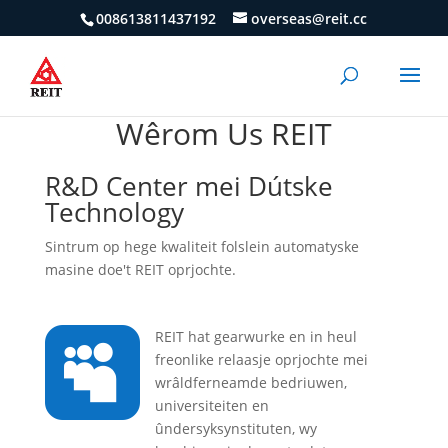
008613811437192
overseas@reit.cc
Wêrom Us REIT
R&D Center mei Dútske
Technology
Sintrum op hege kwaliteit folslein automatyske
masine doe't REIT oprjochte.

REIT hat gearwurke en in heul
freonlike relaasje oprjochte mei
wrâldferneamde bedriuwen,
universiteiten en
ûndersyksynstituten, wy