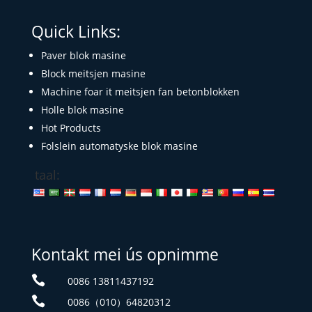
Quick Links:
Paver blok masine
Block meitsjen masine
Machine foar it meitsjen fan betonblokken
Holle blok masine
Hot Products
Folslein automatyske blok masine
taal:
Kontakt mei ús opnimme

0086 13811437192

0086（010）64820312