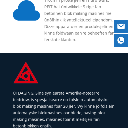

Troch in protte jierren hurd wurk,
REIT hat ûntwikkele 5 rige fan
betonnen blok making masines mei
ûnôfhinklik yntellektueel eigendom.
Dizze apparatuer en produksjelinen
kinne foldwaan oan 'e behoeften fan
ferskate klanten.
ÚTDAGING, Sina syn earste Amerika-notearre
bedriuw, is spesjalisearre op folslein automatyske
blok making masines foar 20 jier. Wy kinne jo folslein
automatyske blokmasines oanbiede, paving blok
making masines, masines foar it meitsjen fan
betonblokken ensfh.