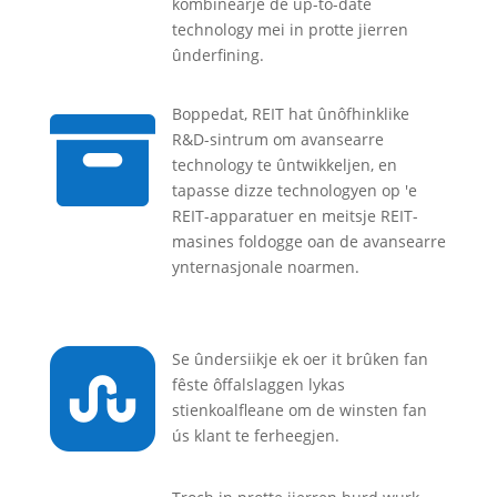
kombinearje de up-to-date
technology mei in protte jierren
ûnderfining.

Boppedat, REIT hat ûnôfhinklike
R&D-sintrum om avansearre
technology te ûntwikkeljen, en
tapasse dizze technologyen op 'e
REIT-apparatuer en meitsje REIT-
masines foldogge oan de avansearre
ynternasjonale noarmen.

Se ûndersiikje ek oer it brûken fan
fêste ôffalslaggen lykas
stienkoalfleane om de winsten fan
ús klant te ferheegjen.