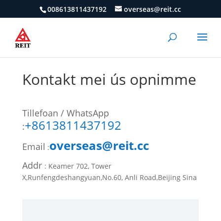
008613811437192
overseas@reit.cc
Kontakt mei ús opnimme
Tillefoan / WhatsApp
+8613811437192
:
overseas@reit.cc
Email
:
Addr
: Keamer 702, Tower
X,Runfengdeshangyuan,No.60, Anli Road,Beijing Sina