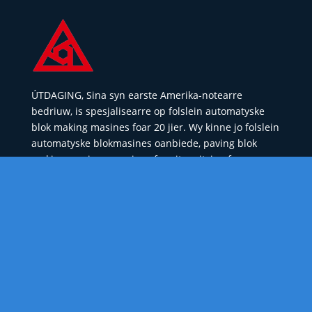
ÚTDAGING, Sina syn earste Amerika-notearre
bedriuw, is spesjalisearre op folslein automatyske
blok making masines foar 20 jier. Wy kinne jo folslein
automatyske blokmasines oanbiede, paving blok
making masines, masines foar it meitsjen fan
betonblokken ensfh.
Quick Links:
Paver blok masine
Block meitsjen masine
Machine foar it meitsjen fan betonblokken
Holle blok masine
Hot Products