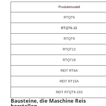
Produktmodell
RTQT6
RTQT6-15
RTQT9
RTQT12
RTQT18
REIT RT6A
REIT RT15A
REIT RTQT9-15S
Bausteine, die Maschine Reis
herstellen