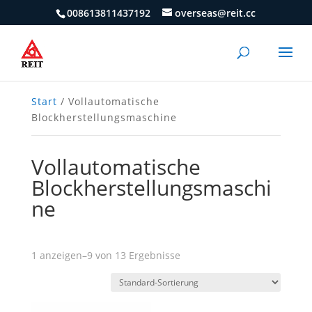
008613811437192
overseas@reit.cc
Start
/ Vollautomatische
Blockherstellungsmaschine
Vollautomatische
Blockherstellungsmaschi
ne
1 anzeigen–9 von 13 Ergebnisse