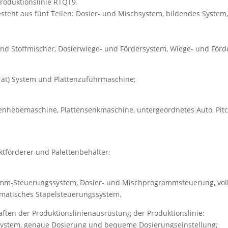
oduktionslinie RTQT9.
esteht aus fünf Teilen: Dosier- und Mischsystem, bildendes System
und Stoffmischer, Dosierwiege- und Fördersystem, Wiege- und Förd
rät) System und Plattenzuführmaschine;
ttenhebemaschine, Plattensenkmaschine, untergeordnetes Auto, Pi
uktförderer und Palettenbehälter;
amm-Steuerungssystem, Dosier- und Mischprogrammsteuerung, vo
matisches Stapelsteuerungssystem.
aften der Produktionslinienausrüstung der Produktionslinie:
rsystem, genaue Dosierung und bequeme Dosierungseinstellung;