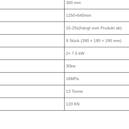
300 mm
1250×640mm
15-25s(hängt vom Produkt ab)
9 Stück (390 × 190 × 190 mm)
2× 7,5 kW
30kw
16MPa
13 Tonne
120 KN