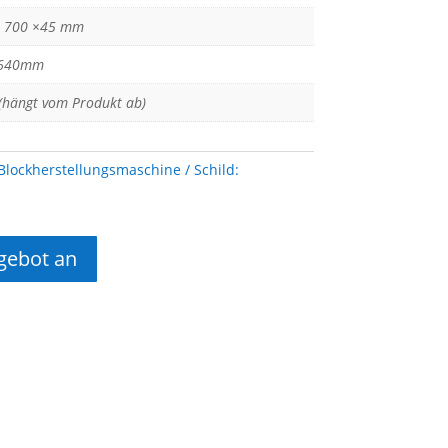
× 700 ×45 mm
640mm
(hängt vom Produkt ab)
 Blockherstellungsmaschine
Schild:
gebot an