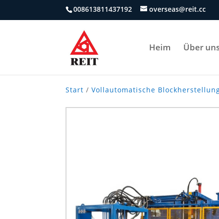
008613811437192
overseas@reit.cc
Heim
Über un
Start
/
Vollautomatische Blockherstellu