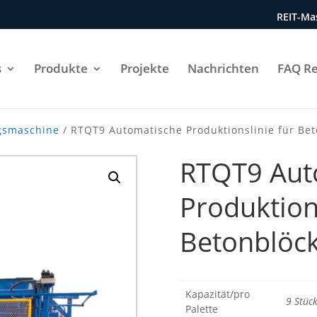
REIT-Mas
s
Produkte
Projekte
Nachrichten
FAQ Re
ngsmaschine
/ RTQT9 Automatische Produktionslinie für Be
RTQT9 Aut
Produktions
Betonblöc
Kapazität/pro
9 Stüc
Palette