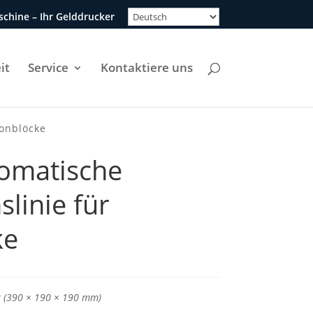
chine – Ihr Gelddrucker
it
Service
Kontaktiere uns
tonblöcke
omatische
linie für
ke
k (390 × 190 × 190 mm)