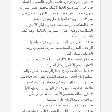
● محول التردد فوجي, علامة تجارية عالمية, تم اعتماده
في أجزاء كثيرة من الخط بأكمله لتحقيق تغيير السرعة
بدون خطوات. يتم توفير المكونات الكهربائية من قبل
شركات مشهورة عالميًا وتعمل بشكل موثوق.
● آلة التشكيل الرئيسية تعتمد طاولة إثارة الاهتزاز
المتكاملة ووضع الاهتزاز المتزامن بالكامل, وهو أفضل
تأثير اهتزاز للآلة;
● اعتماد تكنولوجيا القماش السريعة وتكنولوجيا
الرحلات البحرية المنخفضة السرعة لتقصير دورة
التشكيل بشكل كبير;
● تحقق تقنية إدخال الألواح العازلة الفريدة الإنتاج
الأوتوماتيكي الكامل للكتل العازلة;
● لديها آلية خاصة لإنتاج أحجار الرصيف الكبيرة, والتي
يمكنها إنتاج أحجار الرصيف الكبيرة بطول 800-1000 مم.
● يعتمد النظام الهيدروليكي مكونات هيدروليكية من
علامات تجارية مشهورة مثل تايوان, اليابان وإيطاليا;
● مزود بنظام تشخيص الأعطال التلقائي, ويمكن
مراقبة برنامج الإنتاج على الشاشة;
● لديه وظيفة التشخيص والإصلاح عن بعد;
● اعتماد تكنولوجيا اللحام المتقدمة الدولية واستخدام