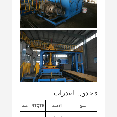
3.جدول القدرات
منتج
الاهلية
RTQT9
عينة
قطعة /