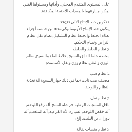
على المستوى المتقدم المحلي, وأدائها ومستواها الفني
يمكن مقارنتهما بالمعدات الأجنبية المكافئة.
1.تكوين خط الإنتاج الآلي RTQT9.
يتكون خط الإنتاج الأوتوماتيكي Rt9a من خمسة أجزاء:
نظام الخلط والخلط, نظام التشكيل, نظام نقل, نظام
التراص ونظام التحكم.
1) نظام الخلط والخلط:
محطة خلط القاع والنسيج, خلاط القاع والنسيج, نظام
الوزن والنقل, نظام وزن ونقل الأسمنت;
2) نظام صب:
مضيف صب ثابت (بما في ذلك جهاز النسيج) آلة تغذية
النظام واللوحة;
3) نظام نقل:
ناقل المنتجات الرطبة, فرشاة المنتج, آلة رفع اللوحة,
آلة خفض اللوحة, السيارة الأم الفرعية, آلة الملعب, آلة
دوران, بن البليت, إلخ;
4) نظام منصات نقالة: