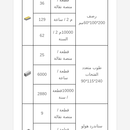
36
منصة نقالة
رصف
م 2 / ساعة
129
200*100*60مم
10000م 2 /
62
السنة
قطعة /
25
منصة نقالة
طوب متعدد
قطعة /
الفتحات
6000
ساعة
240*115*90
10000قطعة
2880
/ سنة
قطعة /
9
منصة نقالة
ستاندرد هولو
قطعة /