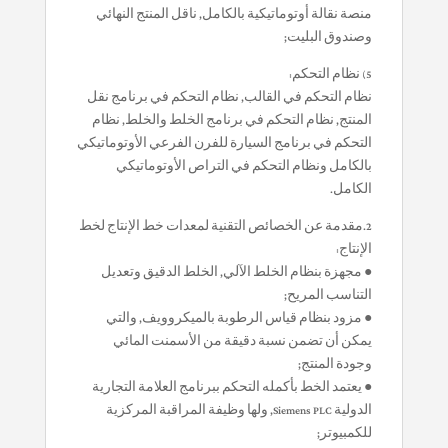
منصة نقالة أوتوماتيكية بالكامل, ناقل المنتج النهائي
وصندوق البليت;
5) نظام التحكم:
نظام التحكم في القالب, نظام التحكم في برنامج نقل
المنتج, نظام التحكم في برنامج الخلط والخلط, نظام
التحكم في برنامج السيارة للفرن الفرعي الأوتوماتيكي
بالكامل ونظام التحكم في التراص الأوتوماتيكي
الكامل.
2.مقدمة عن الخصائص التقنية لمعدات خط الإنتاج لخط
الإنتاج:
● مجهزة بنظام الخلط الآلي, الخلط الدقيق وتعديل
التناسب المريح;
● مزود بنظام قياس الرطوبة بالميكروويف, والتي
يمكن أن تضمن نسبة دقيقة من الأسمنت المائي
وجودة المنتج;
● يعتمد الخط بأكمله التحكم ببرنامج العلامة التجارية
الدولية Siemens PLC, ولها وظيفة المراقبة المركزية
للكمبيوتر;