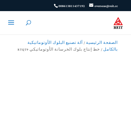
008613811437192
overseas@reit.cc
الصفحة الرئيسية
/
آلة تصنيع البلوك الأوتوماتيكية
بالكامل
/ خط إنتاج بلوك الخرسانة الأوتوماتيكي RTQT9