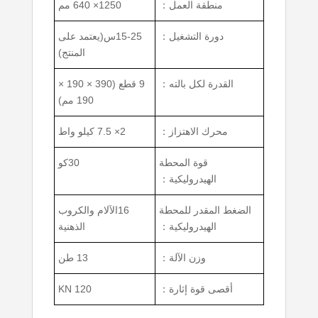
منطقة العمل：
1250× 640 مم
دورة التشغيل：
15-25س(يعتمد على
المنتج)
القدرة لكل بالته：
9 قطع (390 × 190 ×
190 مم)
محرك الاهتزاز：
2× 7.5 كيلو واط
قوة المحطة
30كو
الهيدروليكية：
الضغط المقدر للمحطة
16الآلام والكروب
الهيدروليكية：
الذهنية
وزن الآلة：
13 طن
أقصى قوة إثارة：
120 KN