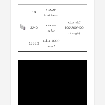
قطعة /
18
منصة نقالة
كتلة صلبة
قطعة /
3240
400*200*100
ساعة
(4بوصة)
10000قطعة
1555.2
/ سنة