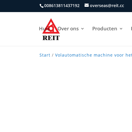
008613811437192
overseas@reit.cc
Huis
Over ons
Producten
Start
/
Volautomatische machine voor he