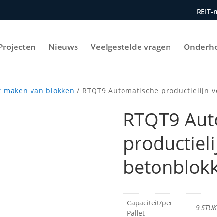
REIT-
Projecten
Nieuws
Veelgestelde vragen
Onderh
t maken van blokken
/ RTQT9 Automatische productielijn v
RTQT9 Aut
productieli
betonblok
Capaciteit/per
9 STUK
Pallet