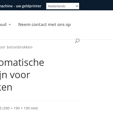
machine - uw geldprinter
oud
Neem contact met ons op
oor betonblokken
omatische
jn voor
ken
S (390 × 190 × 190 mm)