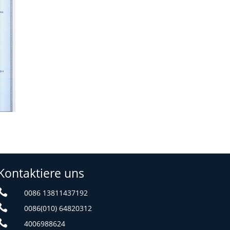
Kontaktiere uns

0086 13811437192

0086(010) 64820312

4006988624