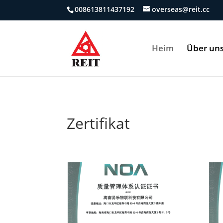
008613811437192
overseas@reit.cc
Heim
Über un
Zertifikat