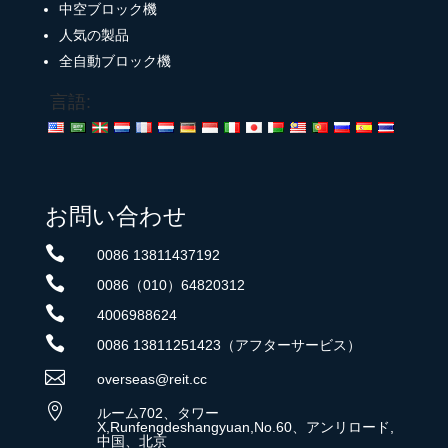
中空ブロック機
人気の製品
全自動ブロック機
言語:
お問い合わせ

0086 13811437192

0086（010）64820312

4006988624

0086 13811251423（アフターサービス）

overseas@reit.cc

ルーム702、タワー
X,Runfengdeshangyuan,No.60、アンリロード,
中国、北京