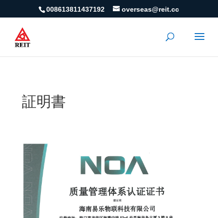
008613811437192
overseas@reit.cc
証明書