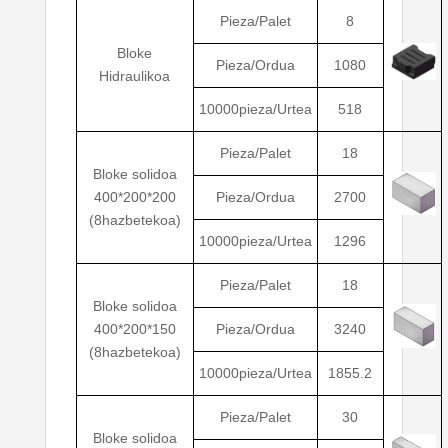
Pieza/Palet
8
Bloke
Pieza/Ordua
1080
Hidraulikoa
10000pieza/Urtea
518
Pieza/Palet
18
Bloke solidoa
400*200*200
Pieza/Ordua
2700
(8hazbetekoa)
10000pieza/Urtea
1296
Pieza/Palet
18
Bloke solidoa
400*200*150
Pieza/Ordua
3240
(8hazbetekoa)
10000pieza/Urtea
1855.2
Pieza/Palet
30
Bloke solidoa