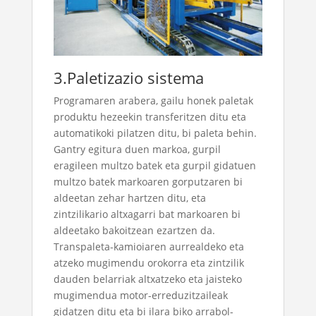
3.Paletizazio sistema
Programaren arabera, gailu honek paletak
produktu hezeekin transferitzen ditu eta
automatikoki pilatzen ditu, bi paleta behin.
Gantry egitura duen markoa, gurpil
eragileen multzo batek eta gurpil gidatuen
multzo batek markoaren gorputzaren bi
aldeetan zehar hartzen ditu, eta
zintzilikario altxagarri bat markoaren bi
aldeetako bakoitzean ezartzen da.
Transpaleta-kamioiaren aurrealdeko eta
atzeko mugimendu orokorra eta zintzilik
dauden belarriak altxatzeko eta jaisteko
mugimendua motor-erreduzitzaileak
gidatzen ditu eta bi ilara biko arrabol-