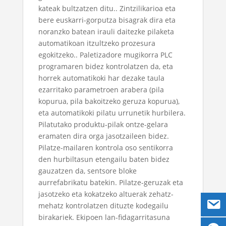
kateak bultzatzen ditu.. Zintzilikarioa eta
bere euskarri-gorputza bisagrak dira eta
noranzko batean irauli daitezke pilaketa
automatikoan itzultzeko prozesura
egokitzeko.. Paletizadore mugikorra PLC
programaren bidez kontrolatzen da, eta
horrek automatikoki har dezake taula
ezarritako parametroen arabera (pila
kopurua, pila bakoitzeko geruza kopurua),
eta automatikoki pilatu urrunetik hurbilera.
Pilatutako produktu-pilak ontze-gelara
eramaten dira orga jasotzaileen bidez.
Pilatze-mailaren kontrola oso sentikorra
den hurbiltasun etengailu baten bidez
gauzatzen da, sentsore bloke
aurrefabrikatu batekin. Pilatze-geruzak eta
jasotzeko eta kokatzeko altuerak zehatz-
mehatz kontrolatzen dituzte kodegailu
birakariek. Ekipoen lan-fidagarritasuna