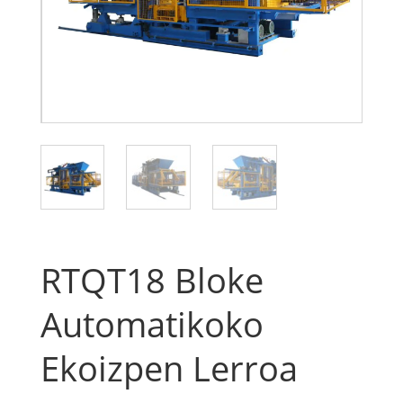
RTQT18 Bloke
Automatikoko
Ekoizpen Lerroa