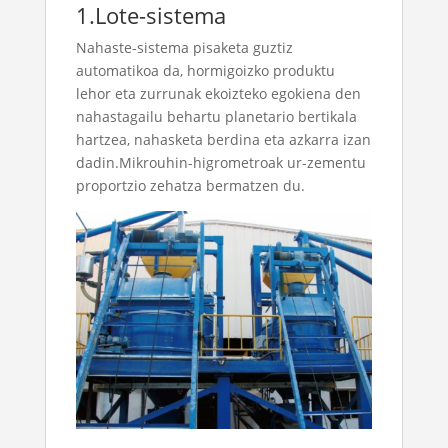
1.Lote-sistema
Nahaste-sistema pisaketa guztiz
automatikoa da, hormigoizko produktu
lehor eta zurrunak ekoizteko egokiena den
nahastagailu behartu planetario bertikala
hartzea, nahasketa berdina eta azkarra izan
dadin.Mikrouhin-higrometroak ur-zementu
proportzio zehatza bermatzen du.