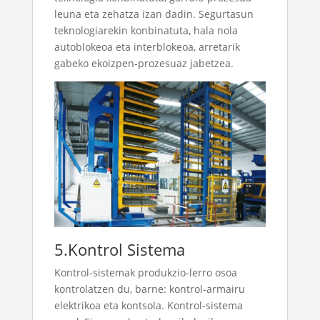
leuna eta zehatza izan dadin. Segurtasun
teknologiarekin konbinatuta, hala nola
autoblokeoa eta interblokeoa, arretarik
gabeko ekoizpen-prozesuaz jabetzea.
5.Kontrol Sistema
Kontrol-sistemak produkzio-lerro osoa
kontrolatzen du, barne: kontrol-armairu
elektrikoa eta kontsola. Kontrol-sistema