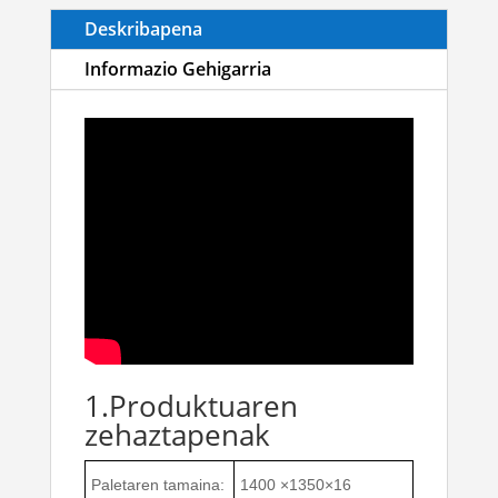
Deskribapena
Informazio Gehigarria
1.Produktuaren
zehaztapenak
Paletaren tamaina:
1400 ×1350×16