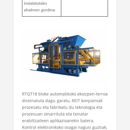
instalatutako
ahalmen gordina:
RTQT18 bloke automatikoko ekoizpen-lerroa
diseinatuta dago, garatu, REIT konpainiak
prozesatu eta fabrikatu du teknologia eta
prozesuan oinarrituta eta txinatar
erabiltzaileen aplikazioarekin batera.
Kontrol elektronikoko osagai nagusi guztiak,