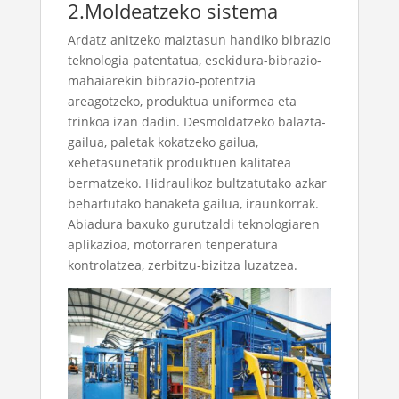
2.Moldeatzeko sistema
Ardatz anitzeko maiztasun handiko bibrazio
teknologia patentatua, esekidura-bibrazio-
mahaiarekin bibrazio-potentzia
areagotzeko, produktua uniformea ​​eta
trinkoa izan dadin. Desmoldatzeko balazta-
gailua, paletak kokatzeko gailua,
xehetasunetatik produktuen kalitatea
bermatzeko. Hidraulikoz bultzatutako azkar
behartutako banaketa gailua, iraunkorrak.
Abiadura baxuko gurutzaldi teknologiaren
aplikazioa, motorraren tenperatura
kontrolatzea, zerbitzu-bizitza luzatzea.