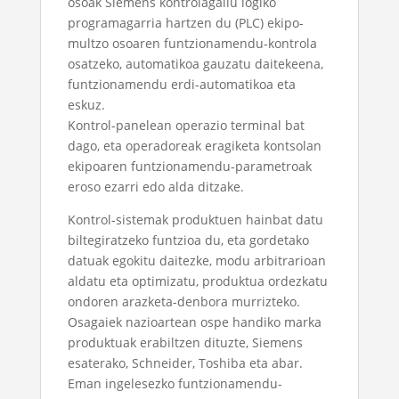
osoak Siemens kontrolagailu logiko
programagarria hartzen du (PLC) ekipo-
multzo osoaren funtzionamendu-kontrola
osatzeko, automatikoa gauzatu daitekeena,
funtzionamendu erdi-automatikoa eta
eskuz.
Kontrol-panelean operazio terminal bat
dago, eta operadoreak eragiketa kontsolan
ekipoaren funtzionamendu-parametroak
eroso ezarri edo alda ditzake.
Kontrol-sistemak produktuen hainbat datu
biltegiratzeko funtzioa du, eta gordetako
datuak egokitu daitezke, modu arbitrarioan
aldatu eta optimizatu, produktua ordezkatu
ondoren arazketa-denbora murrizteko.
Osagaiek nazioartean ospe handiko marka
produktuak erabiltzen dituzte, Siemens
esaterako, Schneider, Toshiba eta abar.
Eman ingelesezko funtzionamendu-