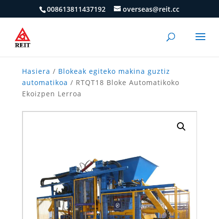
008613811437192
overseas@reit.cc
Hasiera
/
Blokeak egiteko makina guztiz
automatikoa
/ RTQT18 Bloke Automatikoko
Ekoizpen Lerroa