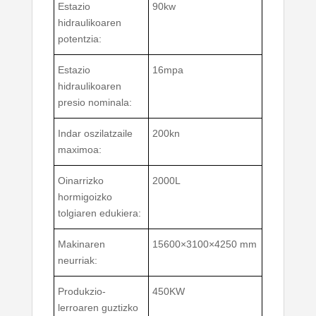
Estazio
90kw
hidraulikoaren
potentzia:
Estazio
16mpa
hidraulikoaren
presio nominala:
Indar oszilatzaile
200kn
maximoa:
Oinarrizko
2000L
hormigoizko
tolgiaren edukiera:
Makinaren
15600×3100×4250 mm
neurriak:
Produkzio-
450KW
lerroaren guztizko