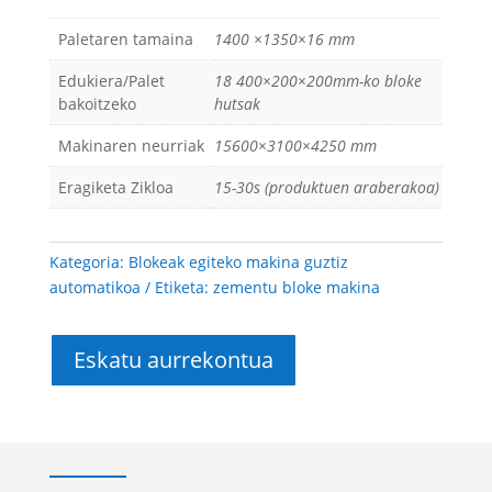
Paletaren tamaina
1400 ×1350×16 mm
Edukiera/Palet
18 400×200×200mm-ko bloke
bakoitzeko
hutsak
Makinaren neurriak
15600×3100×4250 mm
Eragiketa Zikloa
15-30s (produktuen araberakoa)
Kategoria:
Blokeak egiteko makina guztiz
automatikoa
Etiketa:
zementu bloke makina
Eskatu aurrekontua