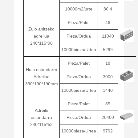
10000m2/urte
86.4
Pieza/Palet
46
Zulo anitzeko
adreilua
Pieza/Ordua
11040
240*115*90
10000pieza/Urtea
5299
Pieza/Palet
18
Huts estandarra
Adreilua
Pieza/Ordua
3000
390*190*190mm
10000pieza/Urtea
1440
Pieza/Palet
85
Adreilu
estandarra
Pieza/Ordua
20400
240*115*53
10000pieza/Urtea
9792