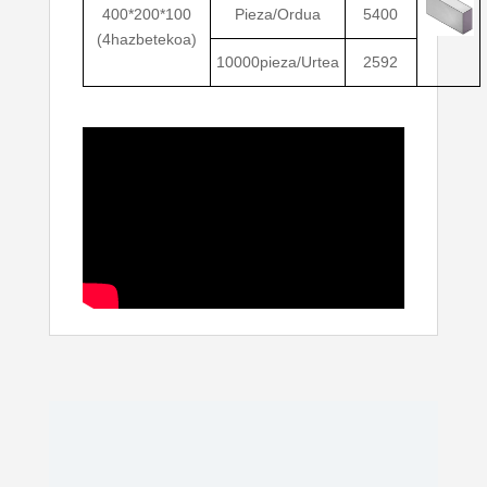
400*200*100
Pieza/Ordua
5400
(4hazbetekoa)
10000pieza/Urtea
2592