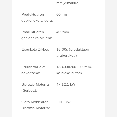
mm(Altzairua)
Produktuaren
60mm
gutxieneko altuera:
Produktuaren
400mm
gehieneko altuera:
Eragiketa Zikloa:
15-30s (produktuen
araberakoa)
Edukiera/Palet
18 400×200×200mm-
bakoitzeko:
ko bloke hutsak
Bibrazio Motorra
4× 12,1 kW
(Serboa):
Gora Moldearen
2×1,1kw
Bibrazio Motorra: