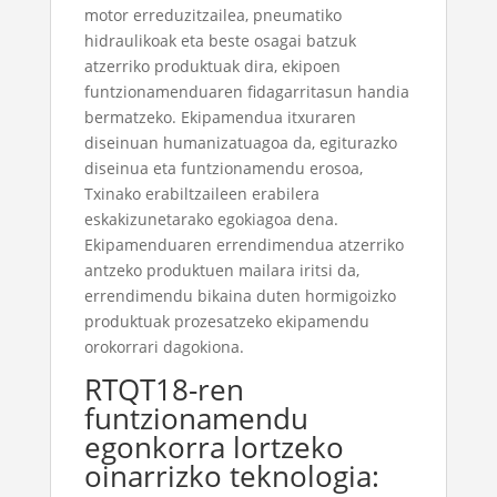
motor erreduzitzailea, pneumatiko
hidraulikoak eta beste osagai batzuk
atzerriko produktuak dira, ekipoen
funtzionamenduaren fidagarritasun handia
bermatzeko. Ekipamendua itxuraren
diseinuan humanizatuagoa da, egiturazko
diseinua eta funtzionamendu erosoa,
Txinako erabiltzaileen erabilera
eskakizunetarako egokiagoa dena.
Ekipamenduaren errendimendua atzerriko
antzeko produktuen mailara iritsi da,
errendimendu bikaina duten hormigoizko
produktuak prozesatzeko ekipamendu
orokorrari dagokiona.
RTQT18-ren
funtzionamendu
egonkorra lortzeko
oinarrizko teknologia: