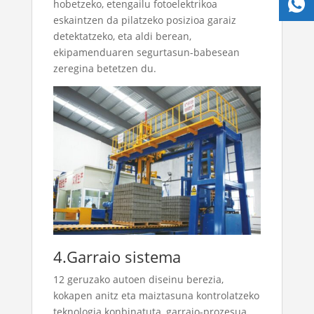
hobetzeko, etengailu fotoelektrikoa
eskaintzen da pilatzeko posizioa garaiz
detektatzeko, eta aldi berean,
ekipamenduaren segurtasun-babesean
zeregina betetzen du.
4.Garraio sistema
12 geruzako autoen diseinu berezia,
kokapen anitz eta maiztasuna kontrolatzeko
teknologia konbinatuta, garraio-prozesua