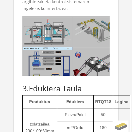
argibideak eta kontrol-sistemaren
ingelesezko interfazea.
3.Edukiera Taula
Produktua
Edukiera
RTQT18
Lagina
Pieza/Palet
50
zolatzailea
m2/Ordu
180
200*100*60mm