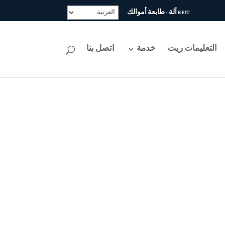
REIT آلة - طابعة أموالك
التعليمات ريت
خدمة
اتصل بنا