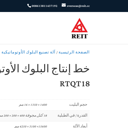
008613811437192
overseas@reit.cc
الصفحة الرئيسية
/
آلة تصنيع البلوك الأوتوماتيكية 
خط إنتاج البلوك الأوت
RTQT18
حجم البليت
1400 × 1350 × 16 مم
القدرة / في الطبلية
18 كتل مجوفة 400 × 200 × 200 مم
أبعاد الآلة
15600× 3100 × 4250 مم