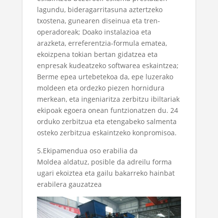
lagundu, bideragarritasuna aztertzeko
txostena, gunearen diseinua eta tren-
operadoreak; Doako instalazioa eta
arazketa, erreferentzia-formula ematea,
ekoizpena tokian bertan gidatzea eta
enpresak kudeatzeko softwarea eskaintzea;
Berme epea urtebetekoa da, epe luzerako
moldeen eta ordezko piezen hornidura
merkean, eta ingeniaritza zerbitzu ibiltariak
ekipoak egoera onean funtzionatzen du. 24
orduko zerbitzua eta etengabeko salmenta
osteko zerbitzua eskaintzeko konpromisoa.
5.Ekipamendua oso erabilia da
Moldea aldatuz, posible da adreilu forma
ugari ekoiztea eta gailu bakarreko hainbat
erabilera gauzatzea