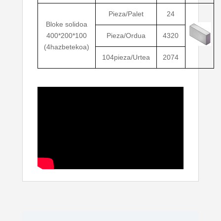
Pieza/Palet
24
Bloke solidoa
400*200*100
Pieza/Ordua
4320
(4hazbetekoa)
104pieza/Urtea
2074