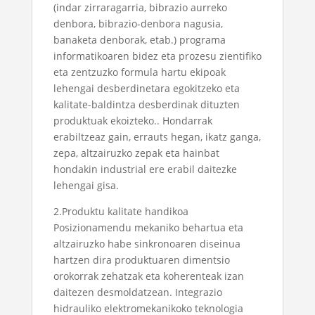
(indar zirraragarria, bibrazio aurreko
denbora, bibrazio-denbora nagusia,
banaketa denborak, etab.) programa
informatikoaren bidez eta prozesu zientifiko
eta zentzuzko formula hartu ekipoak
lehengai desberdinetara egokitzeko eta
kalitate-baldintza desberdinak dituzten
produktuak ekoizteko.. Hondarrak
erabiltzeaz gain, errauts hegan, ikatz ganga,
zepa, altzairuzko zepak eta hainbat
hondakin industrial ere erabil daitezke
lehengai gisa.
2.Produktu kalitate handikoa
Posizionamendu mekaniko behartua eta
altzairuzko habe sinkronoaren diseinua
hartzen dira produktuaren dimentsio
orokorrak zehatzak eta koherenteak izan
daitezen desmoldatzean. Integrazio
hidrauliko elektromekanikoko teknologia