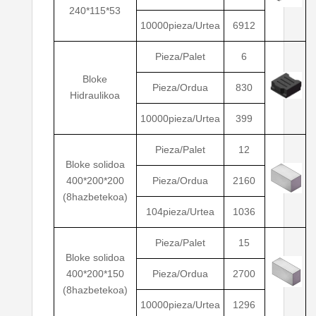
240*115*53
10000pieza/Urtea
6912
Pieza/Palet
6
Bloke
Pieza/Ordua
830
Hidraulikoa
10000pieza/Urtea
399
Pieza/Palet
12
Bloke solidoa
400*200*200
Pieza/Ordua
2160
(8hazbetekoa)
104pieza/Urtea
1036
Pieza/Palet
15
Bloke solidoa
400*200*150
Pieza/Ordua
2700
(8hazbetekoa)
10000pieza/Urtea
1296