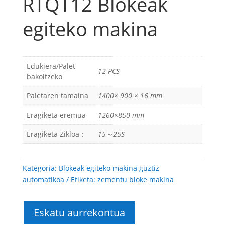
RTQT12 Blokeak
egiteko makina
Edukiera/Palet
12 PCS
bakoitzeko
Paletaren tamaina
1400× 900 × 16 mm
Eragiketa eremua
1260×850 mm
Eragiketa Zikloa：
15～25S
Kategoria:
Blokeak egiteko makina guztiz
automatikoa
Etiketa:
zementu bloke makina
Eskatu aurrekontua