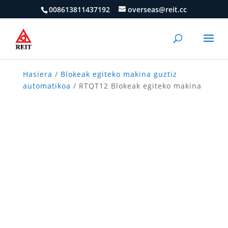
008613811437192
overseas@reit.cc
Hasiera
/
Blokeak egiteko makina guztiz
automatikoa
/ RTQT12 Blokeak egiteko makina