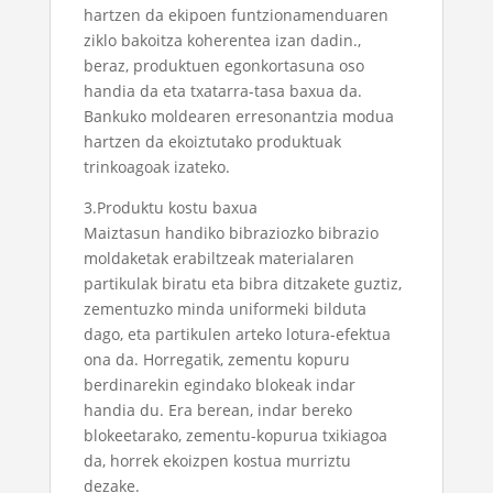
hartzen da ekipoen funtzionamenduaren
ziklo bakoitza koherentea izan dadin.,
beraz, produktuen egonkortasuna oso
handia da eta txatarra-tasa baxua da.
Bankuko moldearen erresonantzia modua
hartzen da ekoiztutako produktuak
trinkoagoak izateko.
3.Produktu kostu baxua
Maiztasun handiko bibraziozko bibrazio
moldaketak erabiltzeak materialaren
partikulak biratu eta bibra ditzakete guztiz,
zementuzko minda uniformeki bilduta
dago, eta partikulen arteko lotura-efektua
ona da. Horregatik, zementu kopuru
berdinarekin egindako blokeak indar
handia du. Era berean, indar bereko
blokeetarako, zementu-kopurua txikiagoa
da, horrek ekoizpen kostua murriztu
dezake.