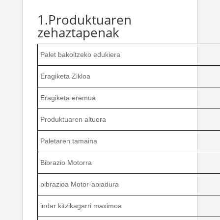
1.Produktuaren
zehaztapenak
Palet bakoitzeko edukiera
Eragiketa Zikloa
Eragiketa eremua
Produktuaren altuera
Paletaren tamaina
Bibrazio Motorra
bibrazioa Motor-abiadura
indar kitzikagarri maximoa