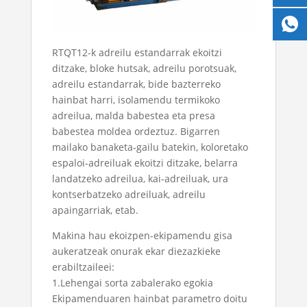
RTQT12-k adreilu estandarrak ekoitzi
ditzake, bloke hutsak, adreilu porotsuak,
adreilu estandarrak, bide bazterreko
hainbat harri, isolamendu termikoko
adreilua, malda babestea eta presa
babestea moldea ordeztuz. Bigarren
mailako banaketa-gailu batekin, koloretako
espaloi-adreiluak ekoitzi ditzake, belarra
landatzeko adreilua, kai-adreiluak, ura
kontserbatzeko adreiluak, adreilu
apaingarriak, etab.
Makina hau ekoizpen-ekipamendu gisa
aukeratzeak onurak ekar diezazkieke
erabiltzaileei:
1.Lehengai sorta zabalerako egokia
Ekipamenduaren hainbat parametro doitu