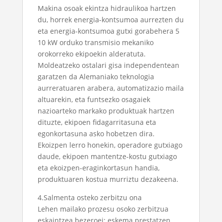
Makina osoak ekintza hidraulikoa hartzen
du, horrek energia-kontsumoa aurrezten du
eta energia-kontsumoa gutxi gorabehera 5
10 kW orduko transmisio mekaniko
orokorreko ekipoekin alderatuta.
Moldeatzeko ostalari gisa independentean
garatzen da Alemaniako teknologia
aurreratuaren arabera, automatizazio maila
altuarekin, eta funtsezko osagaiek
nazioarteko markako produktuak hartzen
dituzte, ekipoen fidagarritasuna eta
egonkortasuna asko hobetzen dira.
Ekoizpen lerro honekin, operadore gutxiago
daude, ekipoen mantentze-kostu gutxiago
eta ekoizpen-eraginkortasun handia,
produktuaren kostua murriztu dezakeena.
4.Salmenta osteko zerbitzu ona
Lehen mailako prozesu osoko zerbitzua
eskaintzea bezeroei: eskema prestatzen