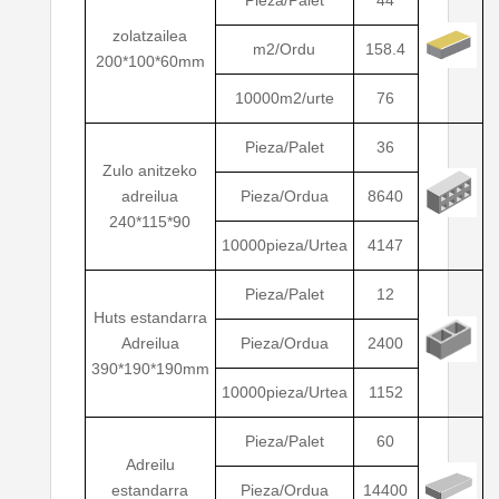
Pieza/Palet
44
zolatzailea
m2/Ordu
158.4
200*100*60mm
10000m2/urte
76
Pieza/Palet
36
Zulo anitzeko
adreilua
Pieza/Ordua
8640
240*115*90
10000pieza/Urtea
4147
Pieza/Palet
12
Huts estandarra
Adreilua
Pieza/Ordua
2400
390*190*190mm
10000pieza/Urtea
1152
Pieza/Palet
60
Adreilu
estandarra
Pieza/Ordua
14400