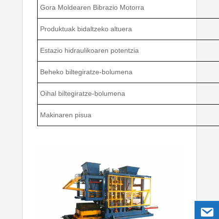
Gora Moldearen Bibrazio Motorra
Produktuak bidaltzeko altuera
Estazio hidraulikoaren potentzia
Beheko biltegiratze-bolumena
Oihal biltegiratze-bolumena
Makinaren pisua