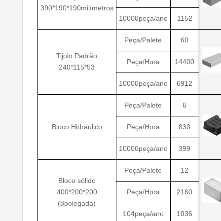
390*190*190milímetros
10000peça/ano
1152
Peça/Palete
60
Tijolo Padrão
Peça/Hora
14400
240*115*53
10000peça/ano
6912
Peça/Palete
6
Bloco Hidráulico
Peça/Hora
830
10000peça/ano
399
Peça/Palete
12
Bloco sólido
400*200*200
Peça/Hora
2160
(8polegada)
104peça/ano
1036