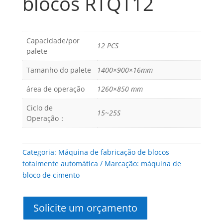
blocos RTQT12
Capacidade/por
12 PCS
palete
Tamanho do palete
1400×900×16mm
área de operação
1260×850 mm
Ciclo de
15~25S
Operação：
Categoria:
Máquina de fabricação de blocos
totalmente automática
Marcação:
máquina de
bloco de cimento
Solicite um orçamento