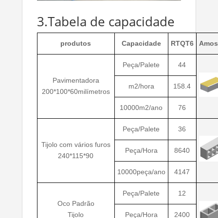
3.Tabela de capacidade
produtos
Capacidade
RTQT6
Amos
Peça/Palete
44
Pavimentadora
m2/hora
158.4
200*100*60milímetros
10000m2/ano
76
Peça/Palete
36
Tijolo com vários furos
Peça/Hora
8640
240*115*90
10000peça/ano
4147
Peça/Palete
12
Oco Padrão
Tijolo
Peça/Hora
2400