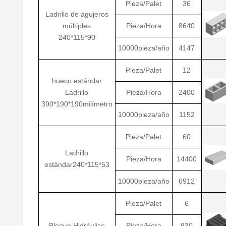
Pieza/Palet
36
Ladrillo de agujeros
múltiples
Pieza/Hora
8640
240*115*90
10000pieza/año
4147
Pieza/Palet
12
hueco estándar
Ladrillo
Pieza/Hora
2400
390*190*190milímetro
10000pieza/año
1152
Pieza/Palet
60
Ladrillo
Pieza/Hora
14400
estándar240*115*53
10000pieza/año
6912
Pieza/Palet
6
Bloque Hidráulico
Pieza/Hora
830