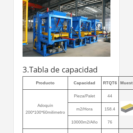
3.Tabla de capacidad
Producto
Capacidad
RTQT6
Muest
Pieza/Palet
44
Adoquín
m2/Hora
158.4
200*100*60milímetro
10000m2/Año
76