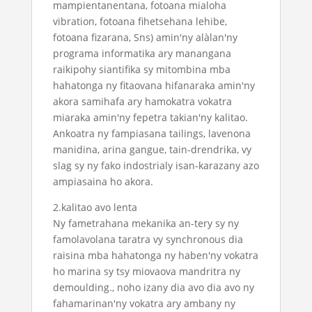
mampientanentana, fotoana mialoha
vibration, fotoana fihetsehana lehibe,
fotoana fizarana, Sns) amin'ny alàlan'ny
programa informatika ary manangana
raikipohy siantifika sy mitombina mba
hahatonga ny fitaovana hifanaraka amin'ny
akora samihafa ary hamokatra vokatra
miaraka amin'ny fepetra takian'ny kalitao.
Ankoatra ny fampiasana tailings, lavenona
manidina, arina gangue, tain-drendrika, vy
slag sy ny fako indostrialy isan-karazany azo
ampiasaina ho akora.
2.kalitao avo lenta
Ny fametrahana mekanika an-tery sy ny
famolavolana taratra vy synchronous dia
raisina mba hahatonga ny haben'ny vokatra
ho marina sy tsy miovaova mandritra ny
demoulding., noho izany dia avo dia avo ny
fahamarinan'ny vokatra ary ambany ny