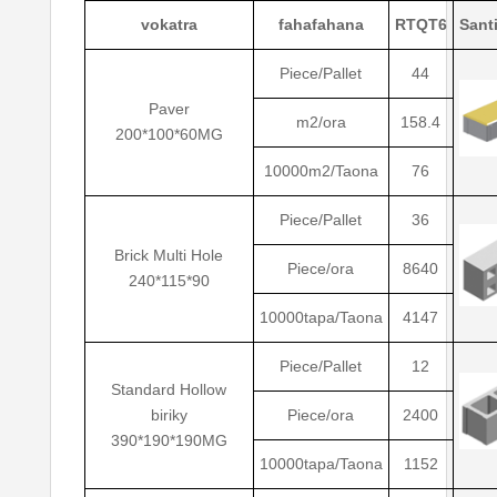
vokatra
fahafahana
RTQT6
Sant
Piece/Pallet
44
Paver
m2/ora
158.4
200*100*60MG
10000m2/Taona
76
Piece/Pallet
36
Brick Multi Hole
Piece/ora
8640
240*115*90
10000tapa/Taona
4147
Piece/Pallet
12
Standard Hollow
biriky
Piece/ora
2400
390*190*190MG
10000tapa/Taona
1152