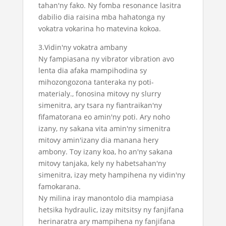
tahan'ny fako. Ny fomba resonance lasitra
dabilio dia raisina mba hahatonga ny
vokatra vokarina ho matevina kokoa.
3.Vidin'ny vokatra ambany
Ny fampiasana ny vibrator vibration avo
lenta dia afaka mampihodina sy
mihozongozona tanteraka ny poti-
materialy., fonosina mitovy ny slurry
simenitra, ary tsara ny fiantraikan'ny
fifamatorana eo amin'ny poti. Ary noho
izany, ny sakana vita amin'ny simenitra
mitovy amin'izany dia manana hery
ambony. Toy izany koa, ho an'ny sakana
mitovy tanjaka, kely ny habetsahan'ny
simenitra, izay mety hampihena ny vidin'ny
famokarana.
Ny milina iray manontolo dia mampiasa
hetsika hydraulic, izay mitsitsy ny fanjifana
herinaratra ary mampihena ny fanjifana