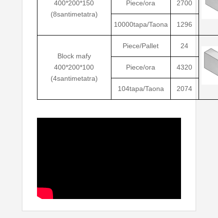
400*200*150
Piece/ora
2700
(8santimetatra)
10000tapa/Taona
1296
Piece/Pallet
24
Block mafy
400*200*100
Piece/ora
4320
(4santimetatra)
104tapa/Taona
2074