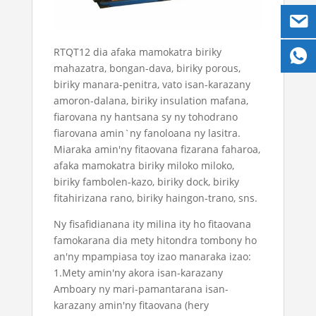
RTQT12 dia afaka mamokatra biriky
mahazatra, bongan-dava, biriky porous,
biriky manara-penitra, vato isan-karazany
amoron-dalana, biriky insulation mafana,
fiarovana ny hantsana sy ny tohodrano
fiarovana amin`ny fanoloana ny lasitra.
Miaraka amin'ny fitaovana fizarana faharoa,
afaka mamokatra biriky miloko miloko,
biriky fambolen-kazo, biriky dock, biriky
fitahirizana rano, biriky haingon-trano, sns.
Ny fisafidianana ity milina ity ho fitaovana
famokarana dia mety hitondra tombony ho
an'ny mpampiasa toy izao manaraka izao:
1.Mety amin'ny akora isan-karazany
Amboary ny mari-pamantarana isan-
karazany amin'ny fitaovana (hery