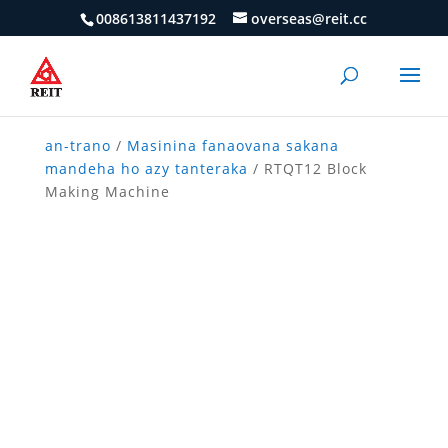
008613811437192
overseas@reit.cc
an-trano
/
Masinina fanaovana sakana
mandeha ho azy tanteraka
/ RTQT12 Block
Making Machine