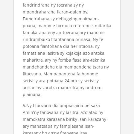
fandrindrana ny toerana sy ny
mpandraharaha fiaran-dalamby;
Fametrahana sy debugging maimaim-
poana, manome formula reference, mitarika
famokarana eny an-toerana ary manome
rindrambaiko fitantanana orinasa; Ny fe-
potoana fiantohana dia herintaona, ny
famatsiana lasitra sy kojakoja azo antoka
maharitra, ary ny fomba fiasa ara-teknika
mandehandeha dia mampandeha tsara ny
fitaovana. Mampanantena fa hanome
serivisy ara-potoana 24 ora sy serivisy
aorian'ny varotra mandritra ny androm-
piainana.
5.Ny fitaovana dia ampiasaina betsaka
Amin'ny fanovana ny lasitra, azo atao ny
mamokatra karazana biriky isan-karazany
ary mahatsapa ny fampiasana isan-
karazany ho an'ny fitaovana iray