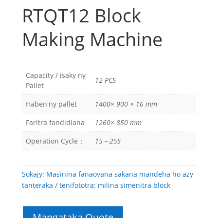
RTQT12 Block
Making Machine
Capacity / isaky ny
12 PCS
Pallet
Haben'ny pallet
1400× 900 × 16 mm
Faritra fandidiana
1260× 850 mm
Operation Cycle：
15～25S
Sokajy:
Masinina fanaovana sakana mandeha ho azy
tanteraka
tenifototra:
milina simenitra block
Mangataka Quote