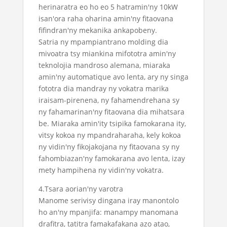
herinaratra eo ho eo 5 hatramin'ny 10kW
isan'ora raha oharina amin'ny fitaovana
fifindran'ny mekanika ankapobeny.
Satria ny mpampiantrano molding dia
mivoatra tsy miankina mifototra amin'ny
teknolojia mandroso alemana, miaraka
amin'ny automatique avo lenta, ary ny singa
fototra dia mandray ny vokatra marika
iraisam-pirenena, ny fahamendrehana sy
ny fahamarinan'ny fitaovana dia mihatsara
be. Miaraka amin'ity tsipika famokarana ity,
vitsy kokoa ny mpandraharaha, kely kokoa
ny vidin'ny fikojakojana ny fitaovana sy ny
fahombiazan'ny famokarana avo lenta, izay
mety hampihena ny vidin'ny vokatra.
4.Tsara aorian'ny varotra
Manome serivisy dingana iray manontolo
ho an'ny mpanjifa: manampy manomana
drafitra, tatitra famakafakana azo atao,