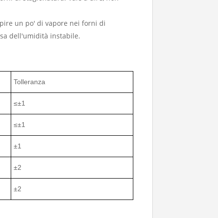
pire un po' di vapore nei forni di
sa dell'umidità instabile.
Tolleranza
≤±1
≤±1
±1
±2
±2