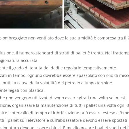
go ombreggiato non ventilato dove la sua umidità è compresa tra il
duzione, il numero standard di strati di pallet è trenta. Nel frattem
tagionatura accurata.
mente il grado di tenuta dei dadi e regolarlo tempestivamente
zzati in tempo, ognuno dovrebbe essere spazzolato con olio di misc
inutili a causa della volatilità del petrolio a lungo termine.
nte legati con plastica.
 che non vengono utilizzati devono essere girati una volta sei mesi.
ione, organizzare la manutenzione di tutti i pallet una volta ogni 3
entre l'intervallo di tempo di lubrificazione può essere esteso a 3
utti i pallet sull'elevatore e sull'abbassatore devono essere spostati
tagionatura devono essere chiusi. È meglio posare i pallet vuoti nei f