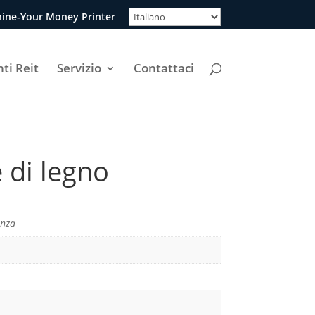
ine-Your Money Printer
ti Reit
Servizio
Contattaci
 di legno
anza