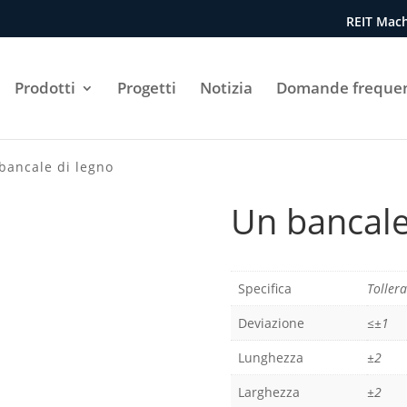
REIT Mach
Prodotti
Progetti
Notizia
Domande frequen
bancale di legno
Un bancale
Specifica
Toller
Deviazione
≤±1
Lunghezza
±2
Larghezza
±2