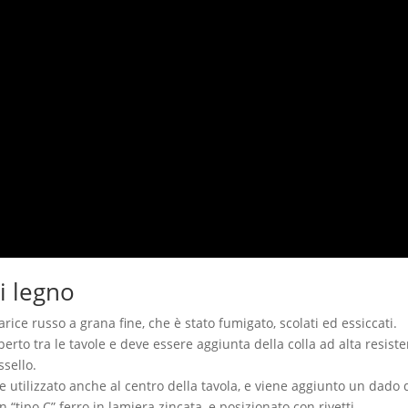
i legno
rice russo a grana fine, che è stato fumigato, scolati ed essiccati.
erto tra le tavole e deve essere aggiunta della colla ad alta resist
ssello.
utilizzato anche al centro della tavola, e viene aggiunto un dado di
n “tipo C” ferro in lamiera zincata, e posizionato con rivetti.