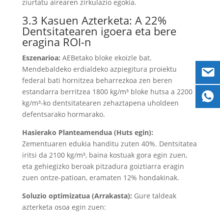
ziurtatu airearen zirkulazio egokia.
3.3 Kasuen Azterketa: A 22%
Dentsitatearen igoera eta bere
eragina ROI-n
Eszenarioa:
AEBetako bloke ekoizle bat.
Mendebaldeko erdialdeko azpiegitura proiektu
federal bati hornitzea beharrezkoa zen beren
estandarra berritzea 1800 kg/m³ bloke hutsa a 2200
kg/m³-ko dentsitatearen zehaztapena uholdeen
defentsarako hormarako.
Hasierako Planteamendua (Huts egin):
Zementuaren edukia handitu zuten 40%. Dentsitatea
iritsi da 2100 kg/m³, baina kostuak gora egin zuen,
eta gehiegizko beroak pitzadura goiztiarra eragin
zuen ontze-patioan, eramaten 12% hondakinak.
Soluzio optimizatua (Arrakasta):
Gure taldeak
azterketa osoa egin zuen: