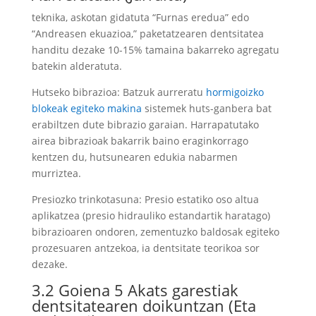
teknika, askotan gidatuta “Furnas eredua” edo
“Andreasen ekuazioa,” paketatzearen dentsitatea
handitu dezake 10-15% tamaina bakarreko agregatu
batekin alderatuta.
Hutseko bibrazioa: Batzuk aurreratu
hormigoizko
blokeak egiteko makina
sistemek huts-ganbera bat
erabiltzen dute bibrazio garaian. Harrapatutako
airea bibrazioak bakarrik baino eraginkorrago
kentzen du, hutsunearen edukia nabarmen
murriztea.
Presiozko trinkotasuna: Presio estatiko oso altua
aplikatzea (presio hidrauliko estandartik haratago)
bibrazioaren ondoren, zementuzko baldosak egiteko
prozesuaren antzekoa, ia dentsitate teorikoa sor
dezake.
3.2 Goiena 5 Akats garestiak
dentsitatearen doikuntzan (Eta