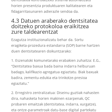
horien presentzia produktuaren kalitatearen eta
fidagarritasunaren adierazle sendoa da.
4.3 Datuen araberako dentsitatea
doitzeko protokoloa eraikitzea
zure taldearentzat
Ezagutza instituzionalizatu behar da. Sortu
eragiketa-prozedura estandarra (SOP) barne hartzen
duen dentsitatearen doikuntzarako:
1. Eszenatoki komunetarako erabakien zuhaitza: E.G.,
“Dentsitatea baxua bada baina indarra helburuan
badago, kalifikazio agregatua egiaztatu. Biak baxuak
badira, zementu-edukia eta trinkotze-presioa
egiaztatu.”
2. Erregistro zentralizatua: Diseinu guztiak nahasten
dira, nahasketa horien makinen ezarpenak, QC
probaren emaitzak (dentsitatea, indarra, xurgatze),
eta ontze-parametroak datu-base digital partekatu