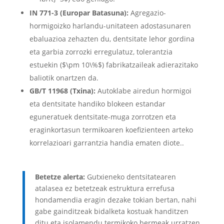
IN 771-3 (Europar Batasuna):
Agregazio-
hormigoizko harlandu-unitateen adostasunaren
ebaluazioa zehazten du, dentsitate lehor gordina
eta garbia zorrozki erregulatuz, tolerantzia
estuekin (
$\pm 10\%$
) fabrikatzaileak adierazitako
baliotik onartzen da.
GB/T 11968 (Txina):
Autoklabe airedun hormigoi
eta dentsitate handiko blokeen estandar
eguneratuek dentsitate-muga zorrotzen eta
eraginkortasun termikoaren koefizienteen arteko
korrelazioari garrantzia handia ematen diote..
Betetze alerta:
Gutxieneko dentsitatearen
atalasea ez betetzeak estruktura errefusa
hondamendia eragin dezake tokian bertan, nahi
gabe gainditzeak bidalketa kostuak handitzen
ditu eta isolamendu termikoko bermeak urratzen