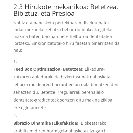
2.3 Hirukote mekanikoa: Betetzea,
Bibiztuz, eta Presioa
Nahiz eta nahasketa perfektuaren diseinu batek
indar mekaniko zehatza behar du blokeak egiteko
makina baten barruan bere helburua dentsitatea
lortzeko. Sinkronizatutako hiru fasetan oinarritzen da
hau:
Feed Box Optimizazioa (Betetzea):
Elikadura-
kutxaren abiadurak eta bizkortasunak nahasketa
lehorra moldearen barrunbeetan nola banatzen den
zehazten du. Betetze irregularrak berehalako
dentsitate-gradienteak sortzen ditu makina zikloa
ere egin aurretik.
Bibrazio Dinamika (Likefakzioa):
Blokeetarako
erabiltzen diren hormigoi-nahasketak izugarri