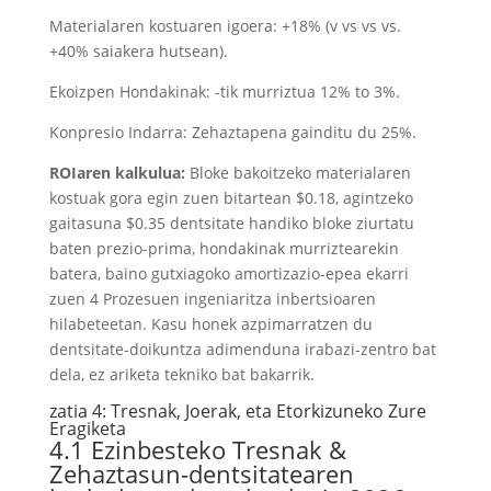
Materialaren kostuaren igoera: +18% (v vs vs vs.
+40% saiakera hutsean).
Ekoizpen Hondakinak: -tik murriztua 12% to 3%.
Konpresio Indarra: Zehaztapena gainditu du 25%.
ROIaren kalkulua:
Bloke bakoitzeko materialaren
kostuak gora egin zuen bitartean $0.18, agintzeko
gaitasuna $0.35 dentsitate handiko bloke ziurtatu
baten prezio-prima, hondakinak murriztearekin
batera, baino gutxiagoko amortizazio-epea ekarri
zuen 4 Prozesuen ingeniaritza inbertsioaren
hilabeteetan. Kasu honek azpimarratzen du
dentsitate-doikuntza adimenduna irabazi-zentro bat
dela, ez ariketa tekniko bat bakarrik.
zatia 4: Tresnak, Joerak, eta Etorkizuneko Zure
Eragiketa
4.1 Ezinbesteko Tresnak &
Zehaztasun-dentsitatearen