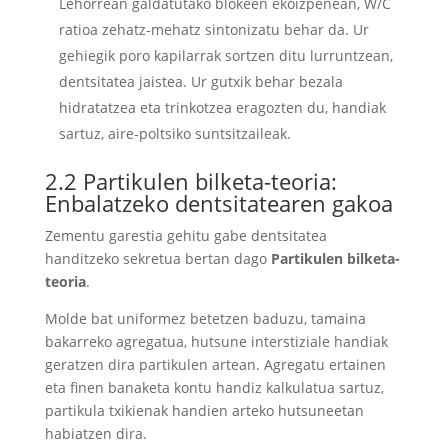
Lehorrean galdatutako blokeen ekoizpenean, W/C
ratioa zehatz-mehatz sintonizatu behar da. Ur
gehiegik poro kapilarrak sortzen ditu lurruntzean,
dentsitatea jaistea. Ur gutxik behar bezala
hidratatzea eta trinkotzea eragozten du, handiak
sartuz, aire-poltsiko suntsitzaileak.
2.2 Partikulen bilketa-teoria:
Enbalatzeko dentsitatearen gakoa
Zementu garestia gehitu gabe dentsitatea
handitzeko sekretua bertan dago
Partikulen bilketa-
teoria
.
Molde bat uniformez betetzen baduzu, tamaina
bakarreko agregatua, hutsune interstiziale handiak
geratzen dira partikulen artean. Agregatu ertainen
eta finen banaketa kontu handiz kalkulatua sartuz,
partikula txikienak handien arteko hutsuneetan
habiatzen dira.