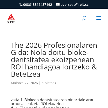
008613811437192
overseas@reit.cc
The 2026 Profesionalaren
Gida: Nola doitu bloke-
dentsitatea ekoizpenean
ROI handiagoa lortzeko &
Betetzea
Maiatza 27, 2026
|
albisteak
zatia 1: Blokeen dentsitatearen oinarriak: arau
arautzaileak eta ROI ekuazioa