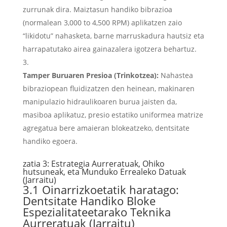
zurrunak dira. Maiztasun handiko bibrazioa
(normalean 3,000 to 4,500 RPM) aplikatzen zaio
“likidotu” nahasketa, barne marruskadura hautsiz eta
harrapatutako airea gainazalera igotzera behartuz.
Tamper Buruaren Presioa (Trinkotzea):
Nahastea
bibraziopean fluidizatzen den heinean, makinaren
manipulazio hidraulikoaren burua jaisten da,
masiboa aplikatuz, presio estatiko uniformea ​​matrize
agregatua bere amaieran blokeatzeko, dentsitate
handiko egoera.
zatia 3: Estrategia Aurreratuak, Ohiko
hutsuneak, eta Munduko Errealeko Datuak
(Jarraitu)
3.1 Oinarrizkoetatik haratago:
Dentsitate Handiko Bloke
Espezialitateetarako Teknika
Aurreratuak (Jarraitu)