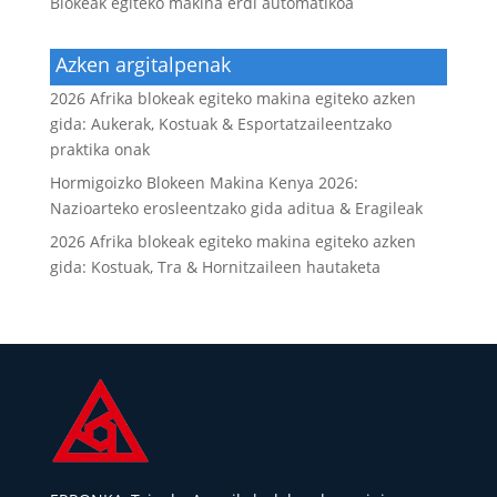
Blokeak egiteko makina erdi automatikoa
Azken argitalpenak
2026 Afrika blokeak egiteko makina egiteko azken
gida: Aukerak, Kostuak & Esportatzaileentzako
praktika onak
Hormigoizko Blokeen Makina Kenya 2026:
Nazioarteko erosleentzako gida aditua & Eragileak
2026 Afrika blokeak egiteko makina egiteko azken
gida: Kostuak, Tra & Hornitzaileen hautaketa