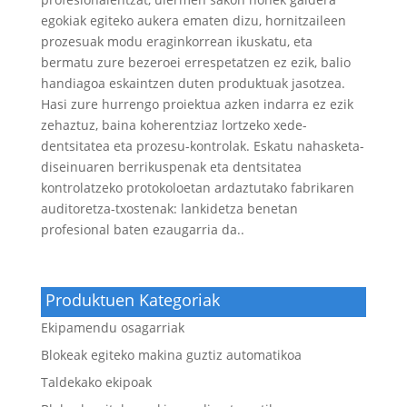
egokiak egiteko aukera ematen dizu, hornitzaileen
prozesuak modu eraginkorrean ikuskatu, eta
bermatu zure bezeroei errespetatzen ez ezik, balio
handiagoa eskaintzen duten produktuak jasotzea.
Hasi zure hurrengo proiektua azken indarra ez ezik
zehaztuz, baina koherentziaz lortzeko xede-
dentsitatea eta prozesu-kontrolak. Eskatu nahasketa-
diseinuaren berrikuspenak eta dentsitatea
kontrolatzeko protokoloetan ardaztutako fabrikaren
auditoretza-txostenak: lankidetza benetan
profesional baten ezaugarria da..
Produktuen Kategoriak
Ekipamendu osagarriak
Blokeak egiteko makina guztiz automatikoa
Taldekako ekipoak