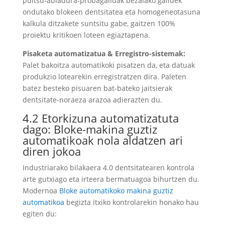
pultsu-abiadura-probagailuak bezalako gailuek
ondutako blokeen dentsitatea eta homogeneotasuna
kalkula ditzakete suntsitu gabe, gaitzen 100%
proiektu kritikoen loteen egiaztapena.
Pisaketa automatizatua & Erregistro-sistemak:
Palet bakoitza automatikoki pisatzen da, eta datuak
produkzio lotearekin erregistratzen dira. Paleten
batez besteko pisuaren bat-bateko jaitsierak
dentsitate-noraeza arazoa adierazten du.
4.2 Etorkizuna automatizatuta
dago: Bloke-makina guztiz
automatikoak nola aldatzen ari
diren jokoa
Industriarako bilakaera 4.0 dentsitatearen kontrola
arte gutxiago eta irteera bermatuagoa bihurtzen du.
Modernoa
Bloke automatikoko makina guztiz
automatikoa
begizta itxiko kontrolarekin honako hau
egiten du: