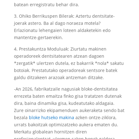
batean erregistratu behar dira.
3. Ohiko Berrikuspen Bilerak: Aztertu dentsitate-
joerak astero. Ba al dago noraeza motela?
Erlazionatu lehengaien loteen aldaketekin edo
mantentze-gertaerekin.
4. Prestakuntza Moduluak: Ziurtatu makinen
operadoreek dentsitatearen atzean dagoen
*zergatik* ulertzen dutela, ez bakarrik *nola* sakatu
botoiak. Prestatutako operadoreak sentsore batek
galdu ditzakeen arazoak antzeman ditzake.
-An 2026, fabrikatzaile nagusiak bloke-dentsitatea
errezeta baten emaitza finko gisa tratatzen dutenak
dira, baina dinamika gisa, kudeatutako aldagaia.
Zure oinarrizko ekipamenduen aukeraketa sendo bat
bezala
bloke hutseko makina
azken ontze-ziklora,
urrats bakoitzak optimizatzeko aukera ematen du.
Merkatu globalean hornitzen diren
profesionalentzat, ulermen sakon honek galdera