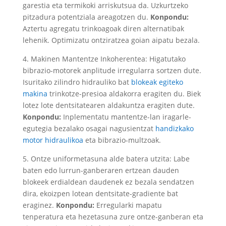
garestia eta termikoki arriskutsua da. Uzkurtzeko
pitzadura potentziala areagotzen du.
Konpondu:
Aztertu agregatu trinkoagoak diren alternatibak
lehenik. Optimizatu ontziratzea goian aipatu bezala.
4. Makinen Mantentze Inkoherentea: Higatutako
bibrazio-motorek anplitude irregularra sortzen dute.
Isuritako zilindro hidrauliko bat
blokeak egiteko
makina
trinkotze-presioa aldakorra eragiten du. Biek
lotez lote dentsitatearen aldakuntza eragiten dute.
Konpondu:
Inplementatu mantentze-lan iragarle-
egutegia bezalako osagai nagusientzat
handizkako
motor hidraulikoa
eta bibrazio-multzoak.
5. Ontze uniformetasuna alde batera utzita: Labe
baten edo lurrun-ganberaren ertzean dauden
blokeek erdialdean daudenek ez bezala sendatzen
dira, ekoizpen lotean dentsitate-gradiente bat
eraginez.
Konpondu:
Erregularki mapatu
tenperatura eta hezetasuna zure ontze-ganberan eta