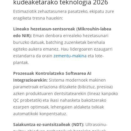
kudeaketarako teknologia 2026
Estimaziotik zehaztasunera pasatzeko, ekipatu zure
eragiketa tresna hauekin:
Lineako hezetasun-sentsoreak (Mikrouhin-labea
edo NIR):
Eman denbora errealeko hezetasunari
buruzko datuak, batching zuzenketak berehala
egiteko aukera emanez. Hau lidergoaren ezaugarri
estandarra da orain
zementu-makina
eta lote-
plantak.
Prozesuak Kontrolatzeko Softwarea AI
Integrazioarekin:
Sistema modernoek makinen
parametroak erlaziona ditzakete (bibiztuz, presioa)
azken produktuaren dentsitatearekin (lineaz kanpoko
QC probetatik) eta ikasi nahasketa bakoitzerako
ezarpen optimoak, lehengaien aldaketa txikiak
automatikoki konpentsatuz.
Saiakuntza ez-suntsitzaileak (NDT):
Ultrasoinu-