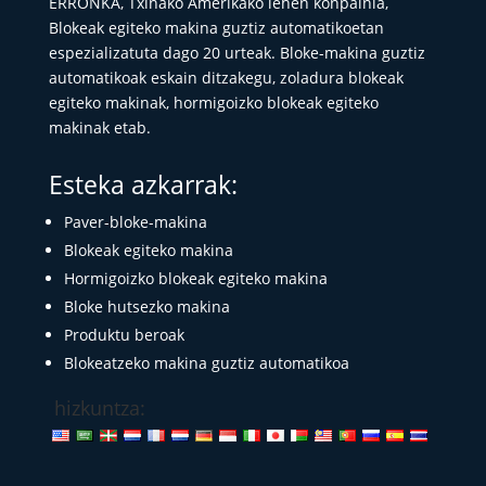
ERRONKA, Txinako Amerikako lehen konpainia,
Blokeak egiteko makina guztiz automatikoetan
espezializatuta dago 20 urteak. Bloke-makina guztiz
automatikoak eskain ditzakegu, zoladura blokeak
egiteko makinak, hormigoizko blokeak egiteko
makinak etab.
Esteka azkarrak:
Paver-bloke-makina
Blokeak egiteko makina
Hormigoizko blokeak egiteko makina
Bloke hutsezko makina
Produktu beroak
Blokeatzeko makina guztiz automatikoa
hizkuntza: