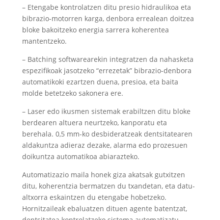
– Etengabe kontrolatzen ditu presio hidraulikoa eta
bibrazio-motorren karga, denbora errealean doitzea
bloke bakoitzeko energia sarrera koherentea
mantentzeko.
– Batching softwarearekin integratzen da nahasketa
espezifikoak jasotzeko “errezetak” bibrazio-denbora
automatikoki ezartzen duena, presioa, eta baita
molde betetzeko sakonera ere.
– Laser edo ikusmen sistemak erabiltzen ditu bloke
berdearen altuera neurtzeko, kanporatu eta
berehala. 0,5 mm-ko desbideratzeak dentsitatearen
aldakuntza adieraz dezake, alarma edo prozesuen
doikuntza automatikoa abiarazteko.
Automatizazio maila honek giza akatsak gutxitzen
ditu, koherentzia bermatzen du txandetan, eta datu-
altxorra eskaintzen du etengabe hobetzeko.
Hornitzaileak ebaluatzen dituen agente batentzat,
dentsitatea kontrolatzeko sistema automatizatu