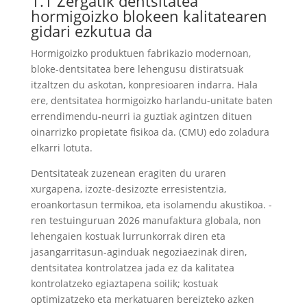
1.1 Zergatik dentsitatea
hormigoizko blokeen kalitatearen
gidari ezkutua da
Hormigoizko produktuen fabrikazio modernoan,
bloke-dentsitatea bere lehengusu distiratsuak
itzaltzen du askotan, konpresioaren indarra. Hala
ere, dentsitatea hormigoizko harlandu-unitate baten
errendimendu-neurri ia guztiak agintzen dituen
oinarrizko propietate fisikoa da. (CMU) edo zoladura
elkarri lotuta.
Dentsitateak zuzenean eragiten du uraren
xurgapena, izozte-desizozte erresistentzia,
eroankortasun termikoa, eta isolamendu akustikoa. -
ren testuinguruan 2026 manufaktura globala, non
lehengaien kostuak lurrunkorrak diren eta
jasangarritasun-aginduak negoziaezinak diren,
dentsitatea kontrolatzea jada ez da kalitatea
kontrolatzeko egiaztapena soilik; kostuak
optimizatzeko eta merkatuaren bereizteko azken