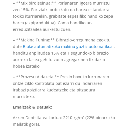
– **Mix birdiseinua:** Porlanaren igoera murriztu
zen 15%. Partzialki ordezkatu da harea estandarra
tokiko iturriarekin, grabitate espezifiko handiko zepa
harea (azpiproduktua). Gama handiko ur-
erreduzitzailea aurkeztu zuen.
– **Makina Tuning:** Bibrazio-erregimena egokitu
dute
Bloke automatikoko makina guztiz automatikoa
:
handitu anplitudea 15% eta 1 segundoko bibrazio
aurreko fasea gehitu zuen agregakinen likidazio
hobea izateko.
– **Prozesu Aldaketa:** Presio baxuko lurrunaren
ontze-ziklo kontrolatu bat ezarri du indarraren
irabazi goiztiarra kudeatzeko eta pitzadura
murrizteko.
Emaitzak & Datuak:
Azken Dentsitatea Lortua: 2210 kg/m³ (22% oinarrizko
mailatik gora).