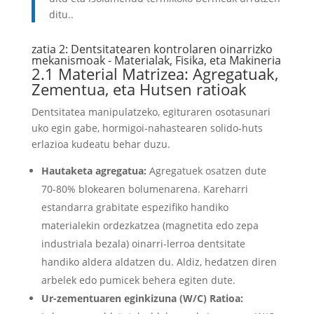
ditu..
zatia 2: Dentsitatearen kontrolaren oinarrizko
mekanismoak - Materialak, Fisika, eta Makineria
2.1 Material Matrizea: Agregatuak,
Zementua, eta Hutsen ratioak
Dentsitatea manipulatzeko, egituraren osotasunari
uko egin gabe, hormigoi-nahastearen solido-huts
erlazioa kudeatu behar duzu.
Hautaketa agregatua:
Agregatuek osatzen dute
70-80% blokearen bolumenarena. Kareharri
estandarra grabitate espezifiko handiko
materialekin ordezkatzea (magnetita edo zepa
industriala bezala) oinarri-lerroa dentsitate
handiko aldera aldatzen du. Aldiz, hedatzen diren
arbelek edo pumicek behera egiten dute.
Ur-zementuaren eginkizuna (W/C) Ratioa: