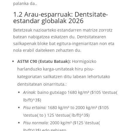
palanka da..
1.2 Arau-esparruak: Dentsitate-
estandar globalak 2026
Betetzeak nazioarteko estandarren matrize zorrotz
batean nabigatzea eskatzen du. Dentsitatearen
sailkapenak bloke bat egitura-ingeniaritzan non eta
nola erabil daitekeen zehazten du.
ASTM C90 (Estatu Batuak):
Hormigoizko
harlanduzko karga-unitateak hiru pisu-
kategoriatan sailkatzen ditu labean lehortutako
dentsitatean oinarrituta.:
Arinak:
baino gutxiago 1680 kg/m³ (
$105 \testua{
lb/ft}^3$
)
Pisu ertaina:
1680 kg/m³ to 2000 kg/m³ (
$105
\testua{ to } 125 \testua{ lb/ft}^3$
)
Pisu normala:
2000 kg/m³ (
$125 \testua{
lb/ft}^3$
) edo gehiago.