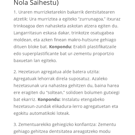
Nola Saihestu)
1. Uraren murrizketarekin bakarrik dentsitatearen
atzetik: Ura murriztea a egiteko “zurrunagoa,” itxuraz
trinkoagoa den nahasketa askotan atzera egiten du.
Langarritasun eskasa dakar, trinkotze osatugabea
moldean, eta azken finean makro-hutsune gehiago
dituen bloke bat.
Konpondu:
Erabili plastifikatzaile
edo superplastificante bat ur-zementu proportzio
baxuetan lan egiteko.
2. Hezetasun agregatua alde batera utzita:
Agregatuak lehorrak direla suposatuz. Azaleko
hezetasunak ura nahastea gehitzen du, baina harea
ere eragiten du “soltean,” solidoen bolumen gutxiegi
bat ekarriz.
Konpondu:
Instalatu etengabeko
hezetasun-zundak elikadura-lerro agregatuetan eta
egokitu automatikoki loteak.
3. Zementuarekiko gehiegizko konfiantza: Zementu
gehiago gehitzea dentsitatea areagotzeko modu