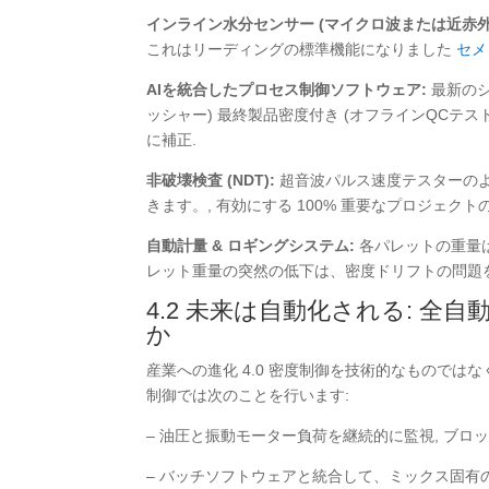
インライン水分センサー (マイクロ波または近赤外
これはリーディングの標準機能になりました
セメ
AIを統合したプロセス制御ソフトウェア:
最新のシ
ッシャー) 最終製品密度付き (オフラインQCテ
に補正.
非破壊検査 (NDT):
超音波パルス速度テスターの
きます。, 有効にする 100% 重要なプロジェクト
自動計量 & ロギングシステム:
各パレットの重量は
レット重量の突然の低下は、密度ドリフトの問題
4.2 未来は自動化される: 
か
産業への進化 4.0 密度制御を技術的なものでは
制御では次のことを行います:
– 油圧と振動モーター負荷を継続的に監視, ブ
– バッチソフトウェアと統合して、ミックス固有のデ