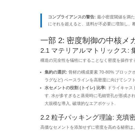
コンプライアンスの警告:
最小密度閾値を満た
にそれを超えると、送料が不必要に増加し、断
一部 2: 密度制御の中核メカ
2.1 マテリアルマトリックス: 
構造の完全性を犠牲にすることなく密度を操作する
集約の選択:
骨材の構成要素 70-80% ブロッ
ラグなど) ベースラインを高密度に向けてシフト
水セメントの役割 (トイレ) 比率:
ドライキャスト
す. 水が多すぎると蒸発時に毛細管孔が形成され
大規模な導入, 破壊的なエアポケット.
2.2 粒子パッキング理論: 充填
高価なセメントを添加せずに密度を高める秘密は