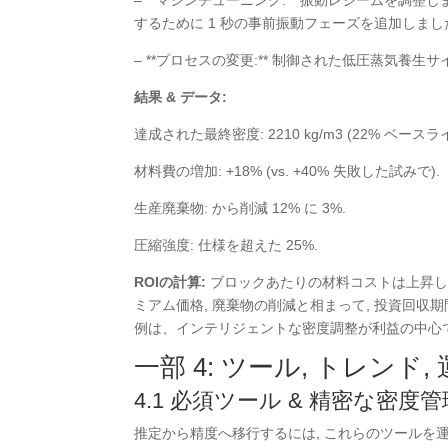
– **マシンチューニング:** 振動レジームを調整
するために 1 秒の事前振動フェーズを追加しまし
– **プロセスの変更:** 制御された低圧蒸気
結果 & データ:
達成された最終密度: 2210 kg/m3 (22% ベース
材料費の増加: +18% (vs. +40% 失敗した試みで).
生産廃棄物: から削減 12% に 3%.
圧縮強度: 仕様を超えた 25%.
ROIの計算:
ブロックあたりの材料コストは上昇しまし
ミアム価格, 廃棄物の削減と相まって, 投資回収
例は、インテリジェントな密度調整が利益の中心で
一部 4: ツール, トレンド
4.1 必須ツール & 精密な密度管
推定から精度へ移行するには, これらのツールを