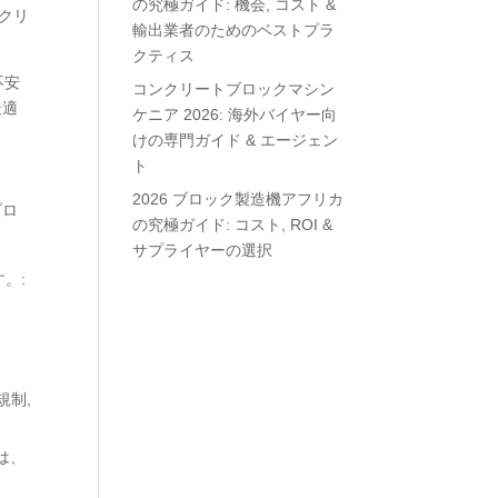
の究極ガイド: 機会, コスト &
ンクリ
輸出業者のためのベストプラ
クティス
不安
コンクリートブロックマシン
最適
ケニア 2026: 海外バイヤー向
けの専門ガイド & エージェン
ト
2026 ブロック製造機アフリカ
ブロ
の究極ガイド: コスト, ROI &
サプライヤーの選択
。:
規制,
は、