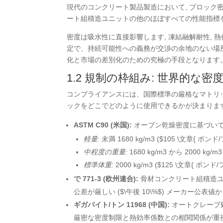
現代のコンクリート製品製造において, ブロック密
ート組積造ユニットの他のほぼすべての性能指標を決
密度は吸水性に直接影響します, 凍結融解耐性, 熱伝
定で、持続可能性への義務が交渉の余地のない場
化と市場の差別化のための究極の手段となります。
1.2 規制の枠組み: 世界的な密度
コンプライアンスには、国際標準の厳格なマトリ
ックをどこでどのように使用できるかが決まります
ASTM C90 (米国):
オーブン乾燥密度に基づいて
軽量:
未満 1680 kg/m3 (
$105 \文章{ ポンド
中程度の重量:
1680 kg/m3 から 2000 kg/m3 
標準体重:
2000 kg/m3 (
$125 \文章{ ポンド
で 771-3 (欧州連合):
骨材コンクリート組積造ユ
公差が厳しい (
$\午後 10\%$
) メーカー公表値
ギガバイト/トン 11968 (中国):
オートクレーブ
厳密な密度制限と熱効率係数との相関関係が重