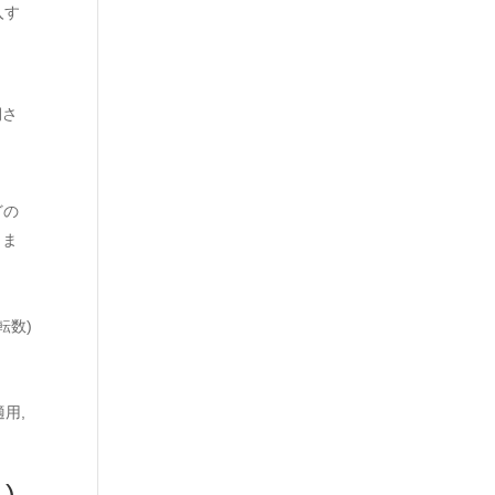
入す
期さ
どの
しま
転数)
用,