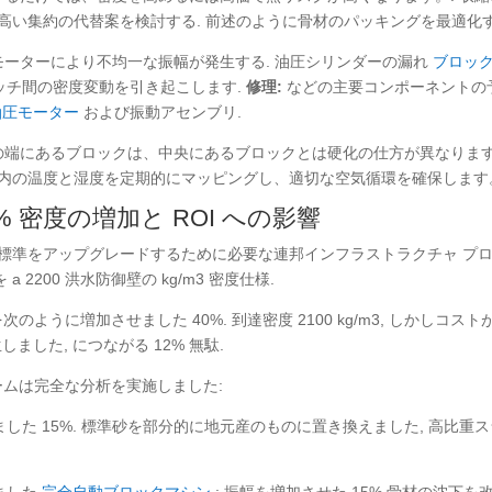
高い集約の代替案を検討する. 前述のように骨材のパッキングを最適化す
動モーターにより不均一な振幅が発生する. 油圧シリンダーの漏れ
ブロッ
ッチ間の密度変動を引き起こします.
修理:
などの主要コンポーネントの
油圧モーター
および振動アセンブリ.
気室の端にあるブロックは、中央にあるブロックとは硬化の仕方が異なります
内の温度と湿度を定期的にマッピングし、適切な空気循環を確保します
2% 密度の増加と ROI への影響
は標準をアップグレードするために必要な連邦インフラストラクチャ プ
 2200 洪水防御壁の kg​​/m3 密度仕様.
ように増加させました 40%. 到達密度 2100 kg/m3, しかしコスト
した, につながる 12% 無駄.
ームは完全な分析を実施しました:
しました 15%. 標準砂を部分的に地元産のものに置き換えました, 高比重