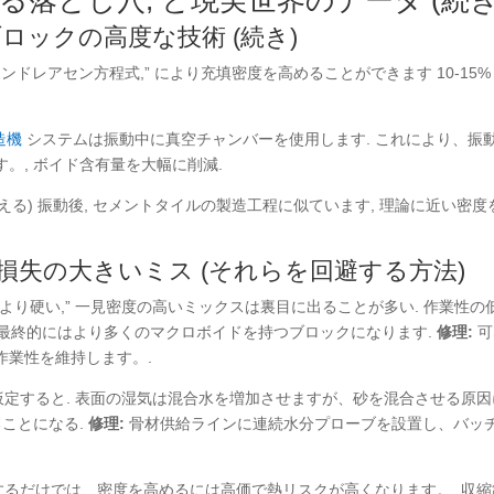
くある落とし穴, と現実世界のデータ (続き
ブロックの高度な技術 (続き)
“アンドレアセン方程式,” により充填密度を高めることができます 10-15%
造機
システムは振動中に真空チャンバーを使用します. これにより、振
。, ボイド含有量を大幅に削減.
える) 振動後, セメントタイルの製造工程に似ています, 理論に近い密度
ける損失の大きいミス (それらを回避する方法)
 “より硬い,” 一見密度の高いミックスは裏目に出ることが多い. 作業性の
して最終的にはより多くのマクロボイドを持つブロックになります.
修理:
可
作業性を維持します。.
と仮定すると. 表面の湿気は混合水を増加させますが、砂を混合させる原
ることになる.
修理:
骨材供給ラインに連続水分プローブを設置し、バッ
加するだけでは、密度を高めるには高価で熱リスクが高くなります。. 収