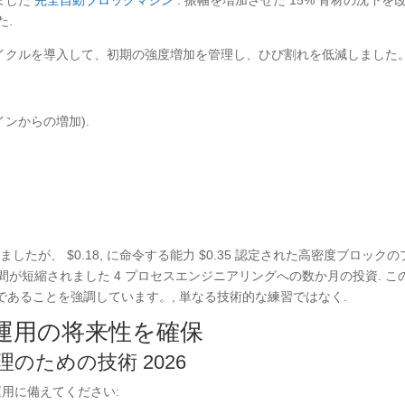
しました
完全自動ブロックマシン
: 振幅を増加させた 15% 骨材の沈下を
た.
養生サイクルを導入して、初期の強度増加を管理し、ひび割れを低減しました。
ラインからの増加).
たが、 $0.18, に命令する能力 $0.35 認定された高密度ブロックの
期間が短縮されました 4 プロセスエンジニアリングへの数か月の投資. こ
あることを強調しています。, 単なる技術的な練習ではなく.
, 運用の将来性を確保
理のための技術 2026
運用に備えてください: