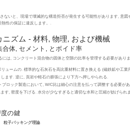
さないと、現場で壊滅的な構造拒否が発生する可能性があります, 意図
熱性の保証に違反します。.
ニズム - 材料, 物理, および機械
集合体, セメント, とボイド率
には, コンクリート混合物の固体と空隙の比率を管理する必要がありま
クボリュームの. 標準的な石灰石を高比重材料に置き換える (磁鉄鉱や工業
します. 逆に, 頁岩や軽石の膨張により下方へ押しやられる.
ブロック製造において, W/C比は細心の注意を払って調整する必要が
ます, 密度を下げる. 水分が少なすぎると適切な水和と圧縮が妨げられま
密度の鍵
、
粒子パッキング理論
.