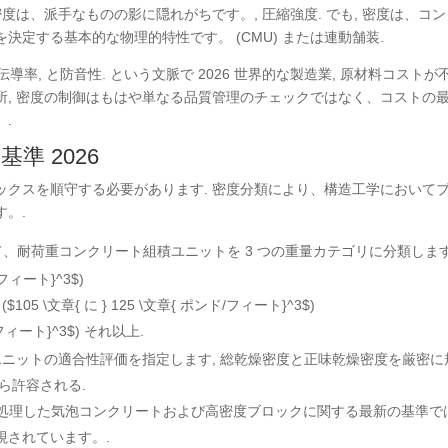
度は、派手なものの影に隠れがちです。, 圧縮強度. でも, 密度は、コ
定する基本的な物理的特性です。 (CMU) または連動舗装.
導率, と防音性. という文脈で 2026 世界的な製造業, 原材料コストが
所, 密度の制御はもはや単なる品質管理のチェックではなく、コストの
.
基準 2026
ックスを順守する必要があります. 密度分類により、構造工学において
。.
、耐荷重コンクリート組積ユニットを 3 つの重量カテゴリに分類します
/フィート}^3$
)
(
$105 \文章{ に } 125 \文章{ ポンド/フィート}^3$
)
/フィート}^3$
) それ以上.
ニットの適合性評価を指定します, 総乾燥密度と正味乾燥密度を厳密に
から許容される.
処理した気泡コンクリートおよび高密度ブロックに関する最新の基準で
視されています。.