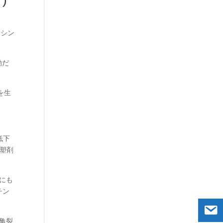
)
 シン
動だ
を生
低下
塑剤
因にも
チン
縮亀裂