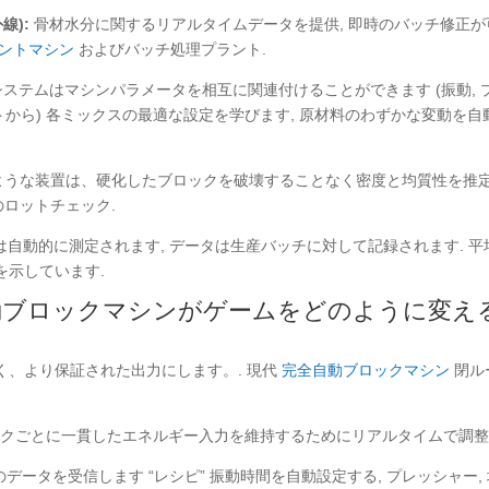
線):
骨材水分に関するリアルタイムデータを提供, 即時のバッチ修正が
ントマシン
およびバッチ処理プラント.
ステムはマシンパラメータを相互に関連付けることができます (振動, 
ストから) 各ミックスの最適な設定を学びます, 原材料のわずかな変動を自
ような装置は、硬化したブロックを破壊することなく密度と均質性を推
のロットチェック.
自動的に測定されます, データは生産バッチに対して記録されます. 平
を示しています.
全自動ブロックマシンがゲームをどのように変え
なく、より保証された出力にします。. 現代
完全自動ブロックマシン
閉ル
ロックごとに一貫したエネルギー入力を維持するためにリアルタイムで調整
ータを受信します “レシピ” 振動時間を自動設定する, プレッシャー,