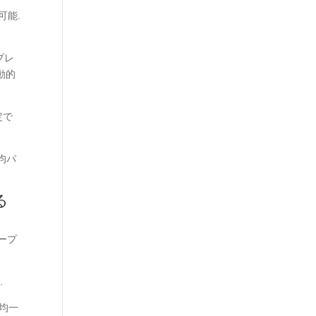
可能.
プレ
動的
定で
均パ
る
ープ
.
 均一