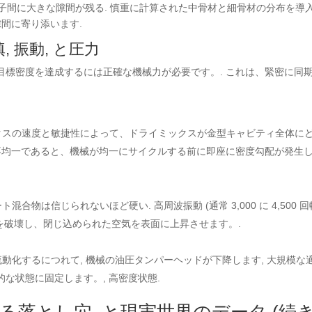
粒子間に大きな隙間が残る. 慎重に計算された中骨材と細骨材の分布を導
隙間に寄り添います.
, 振動, と圧力
目標密度を達成するには正確な機械力が必要です。. これは、緊密に同
クスの速度と敏捷性によって、ドライミックスが金型キャビティ全体に
が不均一であると、機械が均一にサイクルする前に即座に密度勾配が発生
物は信じられないほど硬い. 高周波振動 (通常 3,000 に 4,500 回
摩擦を破壊し、閉じ込められた空気を表面に上昇させます。.
動化するにつれて, 機械の油圧タンパーヘッドが下降します, 大規模な適
な状態に固定します。, 高密度状態.