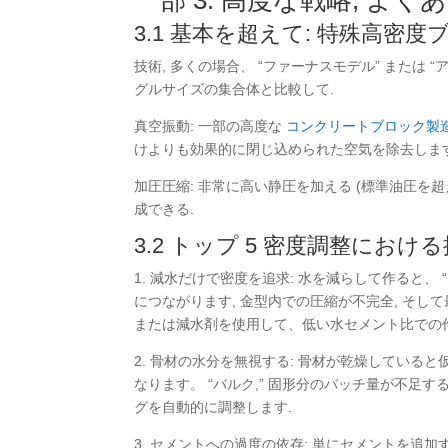
一部 3: 高度な戦略, よ
3.1 基本を超えて: 特殊高密度
技術, 多くの場合、 “ファーナスモデル” または 
グルサイズの集合体と比較して.
真空振動: 一部の高度な
コンクリートブロック製
けよりも効果的に閉じ込められた空気を除去します
加圧圧縮: 非常に高い静圧を加える (標準油圧を超
成できる.
3.2 トップ 5 密度調整にお
1. 減水だけで密度を追求: 水を減らして作ると、
につながります, 金型内での圧縮が不完全, そ
または減水剤を使用して、低い水セメント比での
2. 骨材の水分を無視する: 骨材が乾燥している
なります。 “バルク,” 固形分のバッチ量が不足す
グを自動的に調整します.
3. セメントへの過度の依存: 単にセメントを追