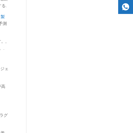
る.
ク製
予測
。,
。.
ロジェ
が高
スラグ