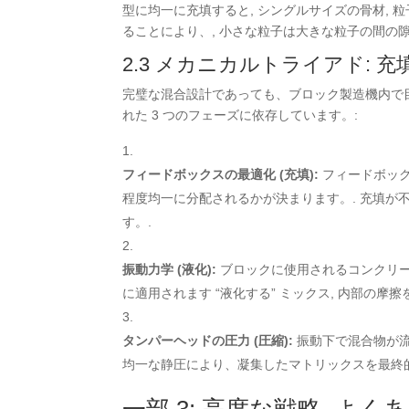
型に均一に充填すると, シングルサイズの骨材, 
ることにより、, 小さな粒子は大きな粒子の間の
2.3 メカニカルトライアド: 充填
完璧な混合設計であっても、ブロック製造機内で
れた 3 つのフェーズに依存しています。:
フィードボックスの最適化 (充填):
フィードボッ
程度均一に分配されるかが決まります。. 充填
す。.
振動力学 (液化):
ブロックに使用されるコンクリート混合
に適用されます “液化する” ミックス, 内部の
タンパーヘッドの圧力 (圧縮):
振動下で混合物が流
均一な静圧により、凝集したマトリックスを最終的