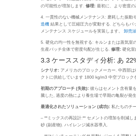
の可能性が増加します.
修理:
最初に、より密度の
4. 一貫性のない機械メンテナンス: 磨耗した振
造機
結果として圧縮圧力が変動する. どちらもバ
メンテナンス スケジュールを実装します。
卸売
5. 硬化の均一性を無視する: キルンまたは蒸
生産バッチ全体で密度勾配が生じる.
修理:
硬化室
3.3 ケーススタディ分析: あ 2
シナリオ:
アメリカのブロックメーカー. 中西部
クトに供給しています 1800 kg/m3 中空ブロックを a
初期のアプローチ (失敗):
彼らはセメント含有量を次の
騰した, 過度の熱により養生場で早期の亀裂が発生しま
最適化されたソリューション (成功):
私たちのチ
– **ミックスの再設計:** セメントの増加を削減
砂 (副産物). ハイレンジ減水器導入.