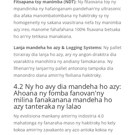
Fitsapana tsy manimba (NDT):
Ny fitaovana toy ny
mpandinika ny hafainganam-pandehan'ny ultrasonic
dia afaka manombatombana ny hakitroky sy ny
homogeneity ny sakana voasitrana nefa tsy manimba
azy ireo, manome fahafahana 100% fisavana betsaka
ho an'ny tetikasa manakiana.
Lanja mandeha ho azy & Logging Systems:
Ny pallet
tsirairay dia lanja ho azy, ary ny angon-drakitra dia
voarakitra manohitra ny andiany famokarana. Ny
fihenan'ny lanjan'ny pallet antonony tampoka dia
manondro olana amin'ny fiviliana hakitroky.
4.2 Ny ho avy dia mandeha ho azy:
Ahoana ny fomba fanovan'ny
milina fanakanana mandeha ho
azy tanteraka ny lalao
Ny evolisiona mankany amin'ny indostria 4.0
mahatonga ny fanaraha-maso ny hakitroky ho kely
kokoa amin'ny zavakanto ary azo antoka kokoa ny