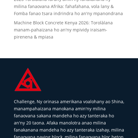
milina fanaovana Afrika: fahafahana, vola lany &
Fomba fanao tsara indrindra ho an'ny mpanondrana
Machine Block Concrete Kenya 2026: Torolàlana
manam-pahaizana ho an'ny mpividy iraisam-
pirenena & mpiasa
Challenge, Ny orinasa amerikana voalohany ao Shina,
manampahaizana manokana amin'ny milina
fanaovana sakana mandeha ho azy tanteraka ho
an'ny 20 taona. Afaka manolotra anao milina
fanakanana mandeha ho azy tanteraka izahay, milina
fanaovana paving block, milina fanaovana bloc beton