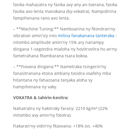
fasika mahazatra ny fasika avy any an-toerana, fasika
fasika avo lenta manokana (by-vokatra). Nampidirina
fampihenana rano avo lenta.
– **Machine Tuning:** Namboarina ny fitondran'ny
vibration amin'izy ireo
milina fanakanana tanteraka
:
nitombo amplitude amin'ny 15% ary nanampy
dingana 1-segondra mialoha ny hovitrovitra ho an'ny
fametrahana fitambarana tsara kokoa.
– **Fiovana dingana:** Nametraka tsingerin'ny
fanasitranana etona ambany tosidra voafehy mba
hitantana ny fahazoana tanjaka aloha sy
hampihenana ny vaky.
VOKATRA & tahirin-kevitra:
Nahatratra ny hakitroky farany: 2210 kg/m³ (22%
mitombo avy amin'ny fototra).
Fiakaran'ny vidin'ny fitaovana: +18% (vs. +40%