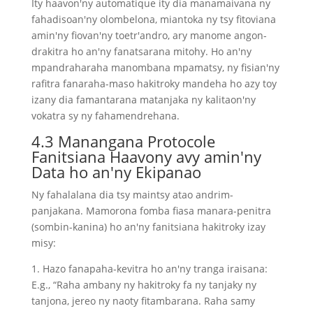
Ity haavon'ny automatique ity dia manamaivana ny
fahadisoan'ny olombelona, miantoka ny tsy fitoviana
amin'ny fiovan'ny toetr'andro, ary manome angon-
drakitra ho an'ny fanatsarana mitohy. Ho an'ny
mpandraharaha manombana mpamatsy, ny fisian'ny
rafitra fanaraha-maso hakitroky mandeha ho azy toy
izany dia famantarana matanjaka ny kalitaon'ny
vokatra sy ny fahamendrehana.
4.3 Manangana Protocole
Fanitsiana Haavony avy amin'ny
Data ho an'ny Ekipanao
Ny fahalalana dia tsy maintsy atao andrim-
panjakana. Mamorona fomba fiasa manara-penitra
(sombin-kanina) ho an'ny fanitsiana hakitroky izay
misy:
1. Hazo fanapaha-kevitra ho an'ny tranga iraisana:
E.g., “Raha ambany ny hakitroky fa ny tanjaky ny
tanjona, jereo ny naoty fitambarana. Raha samy