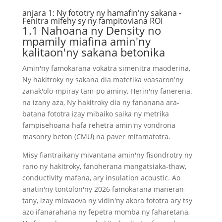
anjara 1: Ny fototry ny hamafin'ny sakana -
Fenitra mifehy sy ny fampitoviana ROI
1.1 Nahoana ny Density no
mpamily miafina amin'ny
kalitaon'ny sakana betonika
Amin'ny famokarana vokatra simenitra maoderina,
Ny hakitroky ny sakana dia matetika voasaron'ny
zanak'olo-mpiray tam-po aminy, Herin'ny fanerena.
na izany aza, Ny hakitroky dia ny fananana ara-
batana fototra izay mibaiko saika ny metrika
fampisehoana hafa rehetra amin'ny vondrona
masonry beton (CMU) na paver mifamatotra.
Misy fiantraikany mivantana amin'ny fisondrotry ny
rano ny hakitroky, fanoherana mangatsiaka-thaw,
conductivity mafana, ary insulation acoustic. Ao
anatin'ny tontolon'ny 2026 famokarana maneran-
tany, izay miovaova ny vidin'ny akora fototra ary tsy
azo ifanarahana ny fepetra momba ny faharetana,