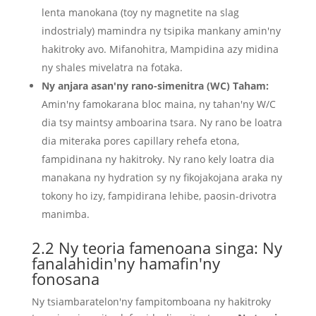
lenta manokana (toy ny magnetite na slag
indostrialy) mamindra ny tsipika mankany amin'ny
hakitroky avo. Mifanohitra, Mampidina azy midina
ny shales mivelatra na fotaka.
Ny anjara asan'ny rano-simenitra (WC) Taham:
Amin'ny famokarana bloc maina, ny tahan'ny W/C
dia tsy maintsy amboarina tsara. Ny rano be loatra
dia miteraka pores capillary rehefa etona,
fampidinana ny hakitroky. Ny rano kely loatra dia
manakana ny hydration sy ny fikojakojana araka ny
tokony ho izy, fampidirana lehibe, paosin-drivotra
manimba.
2.2 Ny teoria famenoana singa: Ny
fanalahidin'ny hamafin'ny
fonosana
Ny tsiambaratelon'ny fampitomboana ny hakitroky