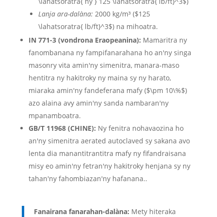
\lahatsoratra{ ny } 125 \lahatsoratra{ lb/ft}^3$
)
Lanja ara-dalàna:
2000 kg/m³ (
$125
\lahatsoratra{ lb/ft}^3$
) na mihoatra.
IN 771-3 (vondrona Eraopeanina):
Mamaritra ny
fanombanana ny fampifanarahana ho an'ny singa
masonry vita amin'ny simenitra, manara-maso
hentitra ny hakitroky ny maina sy ny harato,
miaraka amin'ny fandeferana mafy (
$\pm 10\%$
)
azo alaina avy amin'ny sanda nambaran'ny
mpanamboatra.
GB/T 11968 (CHINE):
Ny fenitra nohavaozina ho
an'ny simenitra aerated autoclaved sy sakana avo
lenta dia manantitrantitra mafy ny fifandraisana
misy eo amin'ny fetran'ny hakitroky henjana sy ny
tahan'ny fahombiazan'ny hafanana..
Fanairana fanarahan-dalàna:
Mety hiteraka