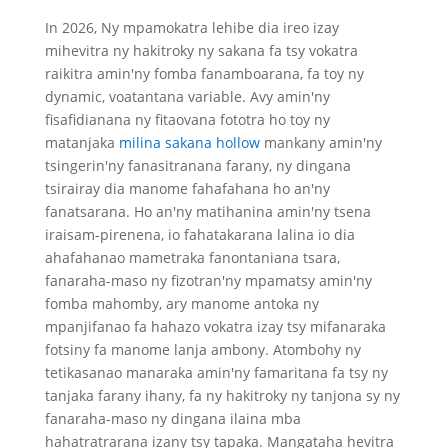
In 2026, Ny mpamokatra lehibe dia ireo izay
mihevitra ny hakitroky ny sakana fa tsy vokatra
raikitra amin'ny fomba fanamboarana, fa toy ny
dynamic, voatantana variable. Avy amin'ny
fisafidianana ny fitaovana fototra ho toy ny
matanjaka
milina sakana hollow
mankany amin'ny
tsingerin'ny fanasitranana farany, ny dingana
tsirairay dia manome fahafahana ho an'ny
fanatsarana. Ho an'ny matihanina amin'ny tsena
iraisam-pirenena, io fahatakarana lalina io dia
ahafahanao mametraka fanontaniana tsara,
fanaraha-maso ny fizotran'ny mpamatsy amin'ny
fomba mahomby, ary manome antoka ny
mpanjifanao fa hahazo vokatra izay tsy mifanaraka
fotsiny fa manome lanja ambony. Atombohy ny
tetikasanao manaraka amin'ny famaritana fa tsy ny
tanjaka farany ihany, fa ny hakitroky ny tanjona sy ny
fanaraha-maso ny dingana ilaina mba
hahatratrarana izany tsy tapaka. Mangataha hevitra