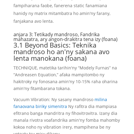
fampiharana faobe, fanerena static fanamiana
hanidy ny matrix mitambatra ho amin'ny farany,
fanjakana avo lenta.
anjara 3: Tetikady mandroso, Fandrika
mahazatra, ary angon-drakitra tena izy (foana)
3.1 Beyond Basics: Teknika
mandroso ho an'ny sakana avo
lenta manokana (foana)
TECHNIQUE, matetika tarihin'ny “Modely Furnas” na
“Andreasen Equation,” afaka mampitombo ny
hakitroky ny fonosana amin'ny 10-15% raha oharina
amin'ny fitambarana tokana.
Vacuum Vibration: Ny sasany mandroso
milina
fanaovana biriky simenitra
Ny rafitra dia mampiasa
efitrano banga mandritra ny fihovitrovitra. Izany dia
manala rivotra voafandrika amin'ny fomba mahomby
kokoa noho ny vibration irery, mampihena be ny
votoaty tsy misy dikany.