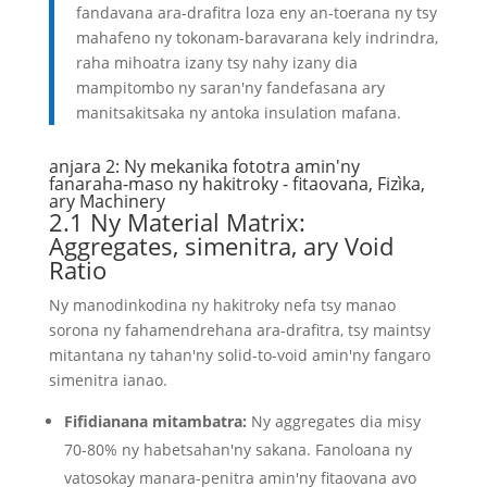
fandavana ara-drafitra loza eny an-toerana ny tsy
mahafeno ny tokonam-baravarana kely indrindra,
raha mihoatra izany tsy nahy izany dia
mampitombo ny saran'ny fandefasana ary
manitsakitsaka ny antoka insulation mafana.
anjara 2: Ny mekanika fototra amin'ny
fanaraha-maso ny hakitroky - fitaovana, Fizìka,
ary Machinery
2.1 Ny Material Matrix:
Aggregates, simenitra, ary Void
Ratio
Ny manodinkodina ny hakitroky nefa tsy manao
sorona ny fahamendrehana ara-drafitra, tsy maintsy
mitantana ny tahan'ny solid-to-void amin'ny fangaro
simenitra ianao.
Fifidianana mitambatra:
Ny aggregates dia misy
70-80% ny habetsahan'ny sakana. Fanoloana ny
vatosokay manara-penitra amin'ny fitaovana avo