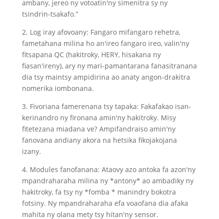
ambany, jereo ny votoatin'ny simenitra sy ny
tsindrin-tsakafo.”
2. Log iray afovoany: Fangaro mifangaro rehetra,
fametahana milina ho an'ireo fangaro ireo, valin'ny
fitsapana QC (hakitroky, HERY, hisakana ny
fiasan'ireny), ary ny mari-pamantarana fanasitranana
dia tsy maintsy ampidirina ao anaty angon-drakitra
nomerika iombonana.
3. Fivoriana famerenana tsy tapaka: Fakafakao isan-
kerinandro ny fironana amin'ny hakitroky. Misy
fitetezana miadana ve? Ampifandraiso amin'ny
fanovana andiany akora na hetsika fikojakojana
izany.
4. Modules fanofanana: Ataovy azo antoka fa azon'ny
mpandraharaha milina ny *antony* ao ambadiky ny
hakitroky, fa tsy ny *fomba * manindry bokotra
fotsiny. Ny mpandraharaha efa voaofana dia afaka
mahita ny olana mety tsy hitan'ny sensor.