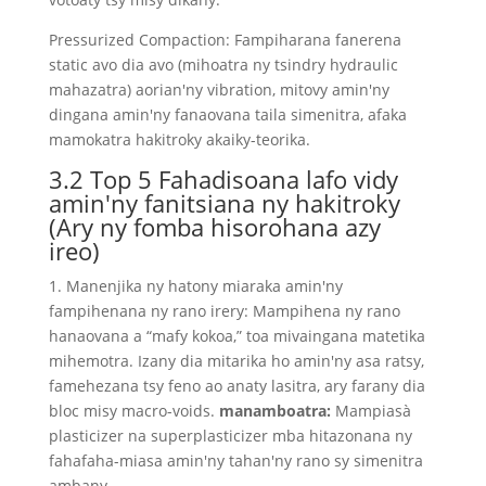
Pressurized Compaction: Fampiharana fanerena
static avo dia avo (mihoatra ny tsindry hydraulic
mahazatra) aorian'ny vibration, mitovy amin'ny
dingana amin'ny fanaovana taila simenitra, afaka
mamokatra hakitroky akaiky-teorika.
3.2 Top 5 Fahadisoana lafo vidy
amin'ny fanitsiana ny hakitroky
(Ary ny fomba hisorohana azy
ireo)
1. Manenjika ny hatony miaraka amin'ny
fampihenana ny rano irery: Mampihena ny rano
hanaovana a “mafy kokoa,” toa mivaingana matetika
mihemotra. Izany dia mitarika ho amin'ny asa ratsy,
famehezana tsy feno ao anaty lasitra, ary farany dia
bloc misy macro-voids.
manamboatra:
Mampiasà
plasticizer na superplasticizer mba hitazonana ny
fahafaha-miasa amin'ny tahan'ny rano sy simenitra
ambany.