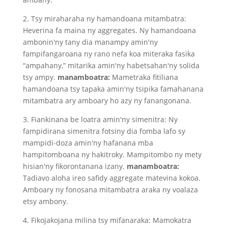
2. Tsy miraharaha ny hamandoana mitambatra:
Heverina fa maina ny aggregates. Ny hamandoana
ambonin'ny tany dia manampy amin'ny
fampifangaroana ny rano nefa koa miteraka fasika
“ampahany,” mitarika amin'ny habetsahan'ny solida
tsy ampy.
manamboatra:
Mametraka fitiliana
hamandoana tsy tapaka amin'ny tsipika famahanana
mitambatra ary amboary ho azy ny fanangonana.
3. Fiankinana be loatra amin'ny simenitra: Ny
fampidirana simenitra fotsiny dia fomba lafo sy
mampidi-doza amin'ny hafanana mba
hampitomboana ny hakitroky. Mampitombo ny mety
hisian'ny fikorontanana izany.
manamboatra:
Tadiavo aloha ireo safidy aggregate matevina kokoa.
Amboary ny fonosana mitambatra araka ny voalaza
etsy ambony.
4. Fikojakojana milina tsy mifanaraka: Mamokatra