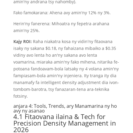
amin'ny andrana tsy nahomby).
Fako famokarana: Ahena avy amin'ny 12% ny 3%.
Herin'ny fanerena: Mihoatra ny fepetra arahana
amin'ny 25%.
Kajy ROI:
Raha niakatra kosa ny vidin'ny fitaovana
isaky ny sakana $0.18, ny fahaizana mibaiko a $0.35
vidiny avo lenta ho an'ny sakana avo lenta
voamarina, miaraka amin'ny fako mihena, nitarika fe-
potoana fandoavam-bola latsaky ny 4 volana amin'ny
fampiasam-bola amin'ny injeniera. Ity tranga ity dia
manamafy fa intelligent density adjustment dia ivon-
tombom-barotra, tsy fanazaran-tena ara-teknika
fotsiny.
anjara 4: Tools, Trends, ary Manamarina ny ho
avy ny asanao
4.1 Fitaovana ilaina & Tech for
Precision Density Management in
2026