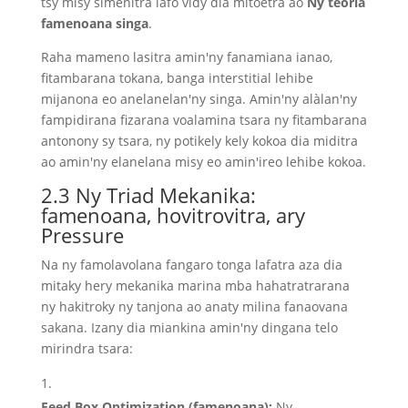
tsy misy simenitra lafo vidy dia mitoetra ao
Ny teoria
famenoana singa
.
Raha mameno lasitra amin'ny fanamiana ianao,
fitambarana tokana, banga interstitial lehibe
mijanona eo anelanelan'ny singa. Amin'ny alàlan'ny
fampidirana fizarana voalamina tsara ny fitambarana
antonony sy tsara, ny potikely kely kokoa dia miditra
ao amin'ny elanelana misy eo amin'ireo lehibe kokoa.
2.3 Ny Triad Mekanika:
famenoana, hovitrovitra, ary
Pressure
Na ny famolavolana fangaro tonga lafatra aza dia
mitaky hery mekanika marina mba hahatratrarana
ny hakitroky ny tanjona ao anaty milina fanaovana
sakana. Izany dia miankina amin'ny dingana telo
mirindra tsara:
Feed Box Optimization (famenoana):
Ny