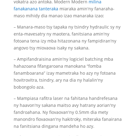
vokatra azo antoka. Modern Modern
milina
fanakanana tanteraka
miaraka amin'ny fanaraha-
maso mihidy dia manao izao manaraka izao:
– Manara-maso tsy tapaka ny tsindry hydraulic sy ny
enta-mavesatry ny maotera, fanitsiana amin'ny
fotoana tena izy mba hitazonana ny fampidiran'ny
angovo tsy miovaova isaky ny sakana.
– Ampifandraisina amin'ny logiciel batching mba
hahazoana fifangaroana manokana “fomba
fanamboarana” izay mametraka ho azy ny fotoana
hovitrovitra, tsindry, ary na dia ny halalin'ny
bobongolo aza.
– Mampiasa rafitra laser na fahitana handrefesana
ny haavon'ny sakana maitso avy hatrany aorian'ny
fandroahana. Ny fiovaovan'ny 0.5mm dia mety
manondro fiovaovan'ny hakitroky, miteraka fanairana
na fanitsiana dingana mandeha ho azy.