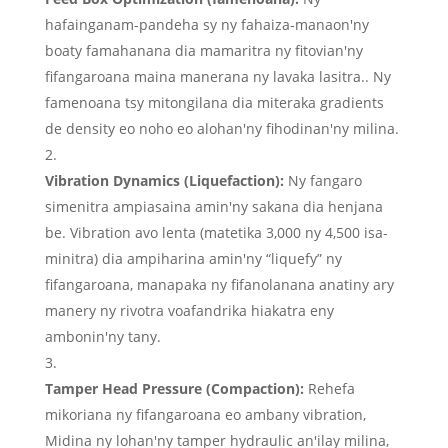
hafainganam-pandeha sy ny fahaiza-manaon'ny
boaty famahanana dia mamaritra ny fitovian'ny
fifangaroana maina manerana ny lavaka lasitra.. Ny
famenoana tsy mitongilana dia miteraka gradients
de density eo noho eo alohan'ny fihodinan'ny milina.
Vibration Dynamics (Liquefaction):
Ny fangaro
simenitra ampiasaina amin'ny sakana dia henjana
be. Vibration avo lenta (matetika 3,000 ny 4,500 isa-
minitra) dia ampiharina amin'ny “liquefy” ny
fifangaroana, manapaka ny fifanolanana anatiny ary
manery ny rivotra voafandrika hiakatra eny
ambonin'ny tany.
Tamper Head Pressure (Compaction):
Rehefa
mikoriana ny fifangaroana eo ambany vibration,
Midina ny lohan'ny tamper hydraulic an'ilay milina,