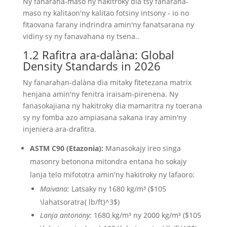
Ny fanaraha-maso ny hakitroky dia tsy fanaraha-
maso ny kalitaon'ny kalitao fotsiny intsony - io no
fitaovana farany indrindra amin'ny fanatsarana ny
vidiny sy ny fanavahana ny tsena..
1.2 Rafitra ara-dalàna: Global
Density Standards in 2026
Ny fanarahan-dalàna dia mitaky fitetezana matrix
henjana amin'ny fenitra iraisam-pirenena. Ny
fanasokajiana ny hakitroky dia mamaritra ny toerana
sy ny fomba azo ampiasana sakana iray amin'ny
injeniera ara-drafitra.
ASTM C90 (Etazonia):
Manasokajy ireo singa
masonry betonona mitondra entana ho sokajy
lanja telo mifototra amin'ny hakitroky ny lafaoro:
Maivana:
Latsaky ny 1680 kg/m³ (
$105
\lahatsoratra{ lb/ft}^3$
)
Lanja antonony:
1680 kg/m³ ny 2000 kg/m³ (
$105