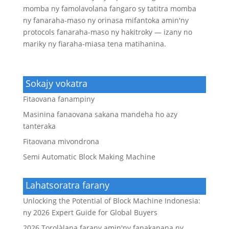
momba ny famolavolana fangaro sy tatitra momba
ny fanaraha-maso ny orinasa mifantoka amin'ny
protocols fanaraha-maso ny hakitroky — izany no
mariky ny fiaraha-miasa tena matihanina.
Sokajy vokatra
Fitaovana fanampiny
Masinina fanaovana sakana mandeha ho azy
tanteraka
Fitaovana mivondrona
Semi Automatic Block Making Machine
Lahatsoratra farany
Unlocking the Potential of Block Machine Indonesia
:
ny 2026
Expert Guide for Global Buyers
2026 Torolàlana farany amin'ny fanakanana ny