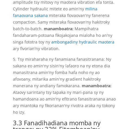
amplitude tsy mitovy ny maotera vibration efa tonta.
Cylinder hydraulic mitete eo amin'ny
milina
fanaovana sakana
miteraka fiovaovan'ny fanerena
compaction. Samy miteraka fiovaovan'ny hakitroky
batch-to-batch.
manamboatra:
Mampihatra
fandaharam-potoana fikojakojana mialoha ho an'ny
singa fototra toy ny
ambongadiny hydraulic maotera
ary fivorian'ny vibration.
5. Tsy miraharaha ny fanamiana fanasitranana: Ny
sakana eo amin'ny sisin'ny lafaoro na ny etona dia
manasitrana amin'ny fomba hafa noho ny ao
afovoany, mitarika amin'ny gradient hakitroky
manerana ny andiany famokarana.
manamboatra:
Ataovy sarintany tsy tapaka ny mari-pana sy ny
hamandoana ao amin'ny efitrano fanasitranana anao
ary miantoka ny fikorianan'ny rivotra araka ny tokony
ho izy.
3.3 Fanadihadiana momba ny