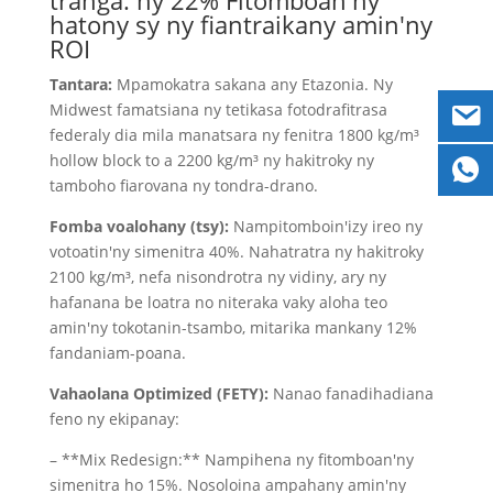
tranga: ny 22% Fitomboan'ny
hatony sy ny fiantraikany amin'ny
ROI
Tantara:
Mpamokatra sakana any Etazonia. Ny
Midwest famatsiana ny tetikasa fotodrafitrasa
federaly dia mila manatsara ny fenitra 1800 kg/m³
hollow block to a 2200 kg/m³ ny hakitroky ny
tamboho fiarovana ny tondra-drano.
Fomba voalohany (tsy):
Nampitomboin'izy ireo ny
votoatin'ny simenitra 40%. Nahatratra ny hakitroky
2100 kg/m³, nefa nisondrotra ny vidiny, ary ny
hafanana be loatra no niteraka vaky aloha teo
amin'ny tokotanin-tsambo, mitarika mankany 12%
fandaniam-poana.
Vahaolana Optimized (FETY):
Nanao fanadihadiana
feno ny ekipanay:
– **Mix Redesign:** Nampihena ny fitomboan'ny
simenitra ho 15%. Nosoloina ampahany amin'ny