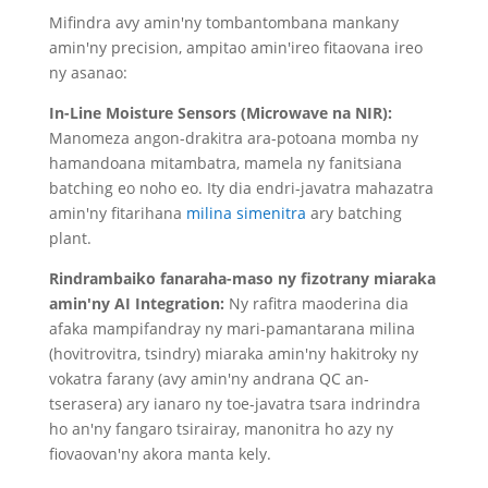
Mifindra avy amin'ny tombantombana mankany
amin'ny precision, ampitao amin'ireo fitaovana ireo
ny asanao:
In-Line Moisture Sensors (Microwave na NIR):
Manomeza angon-drakitra ara-potoana momba ny
hamandoana mitambatra, mamela ny fanitsiana
batching eo noho eo. Ity dia endri-javatra mahazatra
amin'ny fitarihana
milina simenitra
ary batching
plant.
Rindrambaiko fanaraha-maso ny fizotrany miaraka
amin'ny AI Integration:
Ny rafitra maoderina dia
afaka mampifandray ny mari-pamantarana milina
(hovitrovitra, tsindry) miaraka amin'ny hakitroky ny
vokatra farany (avy amin'ny andrana QC an-
tserasera) ary ianaro ny toe-javatra tsara indrindra
ho an'ny fangaro tsirairay, manonitra ho azy ny
fiovaovan'ny akora manta kely.