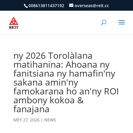
008613811437192
overseas@reit.cc
ny 2026 Torolàlana
matihanina: Ahoana ny
fanitsiana ny hamafin'ny
sakana amin'ny
famokarana ho an'ny ROI
ambony kokoa &
fanajana
MEY 27, 2026
|
NEWS