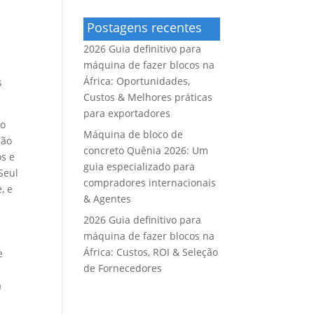
Postagens recentes
2026 Guia definitivo para
máquina de fazer blocos na
África: Oportunidades,
s
Custos & Melhores práticas
para exportadores
ão
Máquina de bloco de
ção
concreto Quênia 2026: Um
os e
guia especializado para
Seul
compradores internacionais
, e
& Agentes
2026 Guia definitivo para
máquina de fazer blocos na
África: Custos, ROI & Seleção
e
de Fornecedores
a