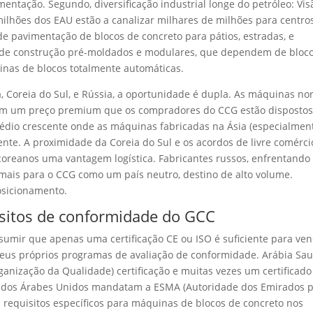
entação. Segundo, diversificação industrial longe do petróleo: Vis
ilhões dos EAU estão a canalizar milhares de milhões para centro
de pavimentação de blocos de concreto para pátios, estradas, e
 de construção pré-moldados e modulares, que dependem de bloc
uinas de blocos totalmente automáticas.
 Coreia do Sul, e Rússia, a oportunidade é dupla. As máquinas nor
tam um preço premium que os compradores do CCG estão dispostos
dio crescente onde as máquinas fabricadas na Ásia (especialmen
nte. A proximidade da Coreia do Sul e os acordos de livre comérci
oreanos uma vantagem logística. Fabricantes russos, enfrentando
ais para o CCG como um país neutro, destino de alto volume.
sicionamento.
isitos de conformidade do GCC
umir que apenas uma certificação CE ou ISO é suficiente para ve
eus próprios programas de avaliação de conformidade. Arábia Sau
ganização da Qualidade) certificação e muitas vezes um certificado
ados Árabes Unidos mandatam a ESMA (Autoridade dos Emirados 
 requisitos específicos para máquinas de blocos de concreto nos