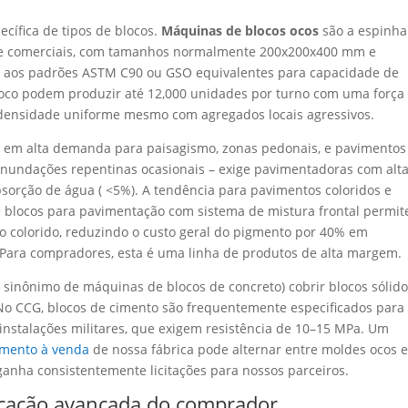
ífica de tipos de blocos.
Máquinas de blocos ocos
são a espinha
s e comerciais, com tamanhos normalmente 200x200x400 mm e
 aos padrões ASTM C90 ou GSO equivalentes para capacidade de
oco podem produzir até 12,000 unidades por turno com uma força
 densidade uniforme mesmo com agregados locais agressivos.
o em alta demanda para paisagismo, zonas pedonais, e pavimentos
 inundações repentinas ocasionais – exige pavimentadoras com alt
bsorção de água ( <5%). A tendência para pavimentos coloridos e
 blocos para pavimentação com sistema de mistura frontal permit
colorido, reduzindo o custo geral do pigmento por 40% em
 Para compradores, esta é uma linha de produtos de alta margem.
 sinônimo de máquinas de blocos de concreto) cobrir blocos sólid
No CCG, blocos de cimento são frequentemente especificados para
 instalações militares, que exigem resistência de 10–15 MPa. Um
cimento à venda
de nossa fábrica pode alternar entre moldes ocos 
ganha consistentemente licitações para nossos parceiros.
ificação avançada do comprador