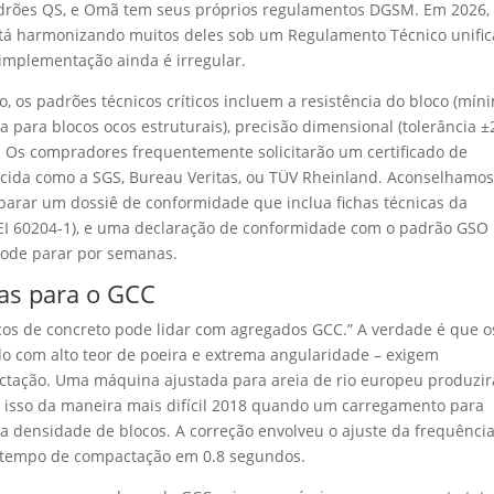
drões QS, e Omã tem seus próprios regulamentos DGSM. Em 2026,
tá harmonizando muitos deles sob um Regulamento Técnico unifi
implementação ainda é irregular.
vo, os padrões técnicos críticos incluem a resistência do bloco (mín
 para blocos ocos estruturais), precisão dimensional (tolerância ±
. Os compradores frequentemente solicitarão um certificado de
cida como a SGS, Bureau Veritas, ou TÜV Rheinland. Aconselhamo
eparar um dossiê de conformidade que inclua fichas técnicas da
(CEI 60204-1), e uma declaração de conformidade com o padrão GSO
pode parar por semanas.
as para o GCC
cos de concreto pode lidar com agregados GCC.” A verdade é que o
do com alto teor de poeira e extrema angularidade – exigem
actação. Uma máquina ajustada para areia de rio europeu produzir
isso da maneira mais difícil 2018 quando um carregamento para
a densidade de blocos. A correção envolveu o ajuste da frequênci
o tempo de compactação em 0.8 segundos.