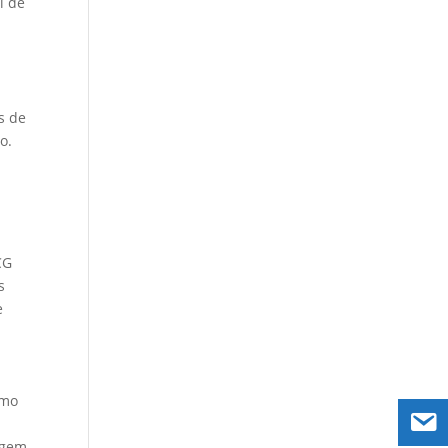
l de
s de
o.
CG
s
e
omo
agem