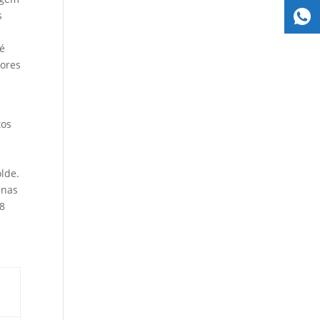
s
 é
dores
tos
olde.
 nas
18