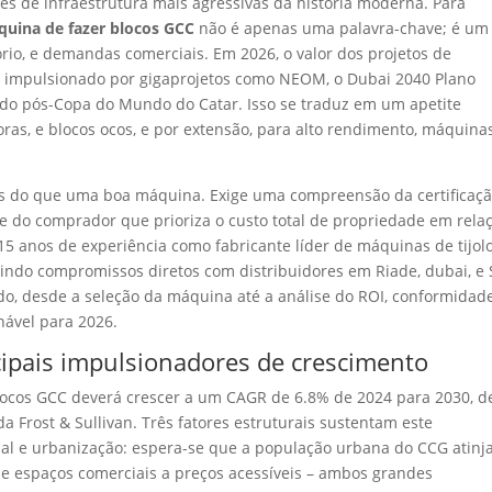
s de infraestrutura mais agressivas da história moderna. Para
uina de fazer blocos GCC
não é apenas uma palavra-chave; é um
ório, e demandas comerciais. Em 2026, o valor dos projetos de
, impulsionado por gigaprojetos como NEOM, o Dubai 2040 Plano
ado pós-Copa do Mundo do Catar. Isso se traduz em um apetite
oras, e blocos ocos, e por extensão, para alto rendimento, máquina
s do que uma boa máquina. Exige uma compreensão da certificaç
ade do comprador que prioriza o custo total de propriedade em rela
 15 anos de experiência como fabricante líder de máquinas de tijol
uindo compromissos diretos com distribuidores em Riade, dubai, e 
o, desde a seleção da máquina até a análise do ROI, conformidade
nável para 2026.
cipais impulsionadores de crescimento
ocos GCC deverá crescer a um CAGR de 6.8% de 2024 para 2030, d
a Frost & Sullivan. Três fatores estruturais sustentam este
nal e urbanização: espera-se que a população urbana do CCG atinj
e espaços comerciais a preços acessíveis – ambos grandes