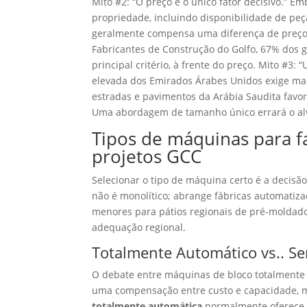
Mito #2: “O preço é o único fator decisivo.” E
propriedade, incluindo disponibilidade de peça
geralmente compensa uma diferença de preço 
Fabricantes de Construção do Golfo, 67% dos 
principal critério, à frente do preço. Mito #3
elevada dos Emirados Árabes Unidos exige mai
estradas e pavimentos da Arábia Saudita fav
Uma abordagem de tamanho único errará o al
Tipos de máquinas para f
projetos GCC
Selecionar o tipo de máquina certo é a deci
não é monolítico; abrange fábricas automatiz
menores para pátios regionais de pré-moldados
adequação regional.
Totalmente Automático vs.. S
O debate entre máquinas de bloco totalment
uma compensação entre custo e capacidade, 
totalmente automática
normalmente oferece 