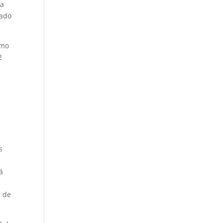
 a
cado
imo
2
s
s
á
a de