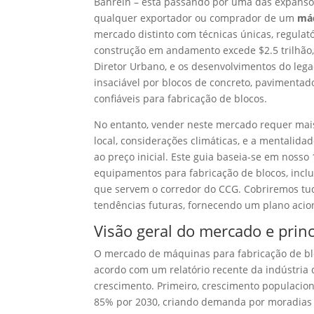
Bahrein – está passando por uma das expansõe
qualquer exportador ou comprador de um
máq
mercado distinto com técnicas únicas, regulat
construção em andamento excede $2.5 trilhão
Diretor Urbano, e os desenvolvimentos do leg
insaciável por blocos de concreto, pavimentad
confiáveis ​​para fabricação de blocos.
No entanto, vender neste mercado requer mai
local, considerações climáticas, e a mentalid
ao preço inicial. Este guia baseia-se em nosso
equipamentos para fabricação de blocos, incl
que servem o corredor do CCG. Cobriremos tud
tendências futuras, fornecendo um plano acio
Visão geral do mercado e prin
O mercado de máquinas para fabricação de bl
acordo com um relatório recente da indústria d
crescimento. Primeiro, crescimento populacio
85% por 2030, criando demanda por moradias 