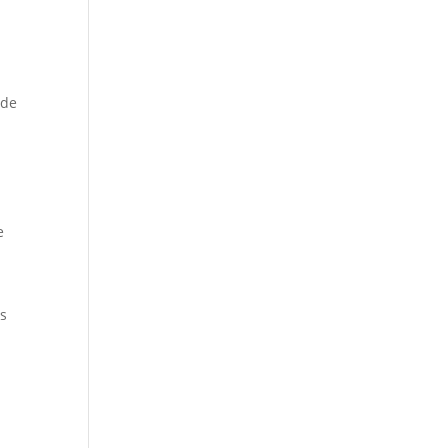
 de
a
e
os
e