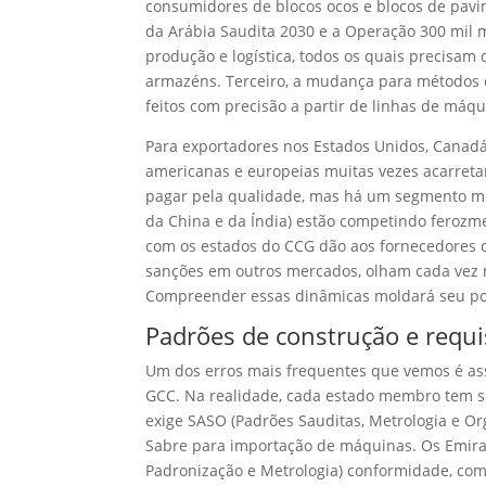
consumidores de blocos ocos e blocos de pavim
da Arábia Saudita 2030 e a Operação 300 mil m
produção e logística, todos os quais precisam 
armazéns. Terceiro, a mudança para métodos
feitos com precisão a partir de linhas de máq
Para exportadores nos Estados Unidos, Canadá,
americanas e europeias muitas vezes acarre
pagar pela qualidade, mas há um segmento mé
da China e da Índia) estão competindo ferozme
com os estados do CCG dão aos fornecedores c
sanções em outros mercados, olham cada vez m
Compreender essas dinâmicas moldará seu po
Padrões de construção e requ
Um dos erros mais frequentes que vemos é ass
GCC. Na realidade, cada estado membro tem s
exige SASO (Padrões Sauditas, Metrologia e Or
Sabre para importação de máquinas. Os Emir
Padronização e Metrologia) conformidade, com