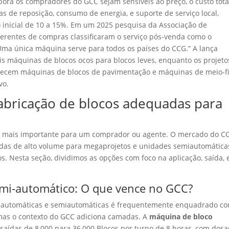
mbora os compradores do GCC sejam sensíveis ao preço, o custo tota
s de reposição, consumo de energia, e suporte de serviço local,
inicial de 10 a 15%. Em um 2025 pesquisa da Associação de
gerentes de compras classificaram o serviço pós-venda como o
: “Uma única máquina serve para todos os países do CCG.” A lança
s máquinas de blocos ocos para blocos leves, enquanto os projeto
orecem máquinas de blocos de pavimentação e máquinas de meio-fi
vo.
abricação de blocos adequadas para
são mais importante para um comprador ou agente. O mercado do C
adas de alto volume para megaprojetos e unidades semiautomática
. Nesta seção, dividimos as opções com foco na aplicação, saída, 
emi-automático: O que vence no GCC?
e automáticas e semiautomáticas é frequentemente enquadrado c
mas o contexto do GCC adiciona camadas. A
máquina de bloco
saídas de 8,000 para 36,000 Blocos por turno de 8 horas, com dos