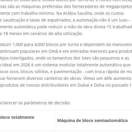
stas são as máquinas preferidas dos fornecedores de megaprojeto
ente com trabalho mínimo. Na Arábia Saudita, onde os custos
e saudização e taxas de expatriados, a automação não é um luxo –
mente automática pode reduzir a mão de obra direta 15 trabalha
 18 meses em cenários de alta utilização.
oduzir 1,000 para 4,000 blocos por turno e dependem do manuseio
s continuam populares em Omã e em emirados menores para produ
ejos interligados, onde os tamanhos dos lotes são pequenos e as
to ideal em 2026 é um sistema modular totalmente automático que
ocos ocos, blocos sólidos, e pavimentação - com troca rápida de m
 que fornecem diversos canteiros de obras. Vimos um 40% aumento
tiprodutos de nossos distribuidores em Dubai e Doha no passado 
clarecer os parâmetros de decisão:
bloco totalmente
Máquina de bloco semiautomática