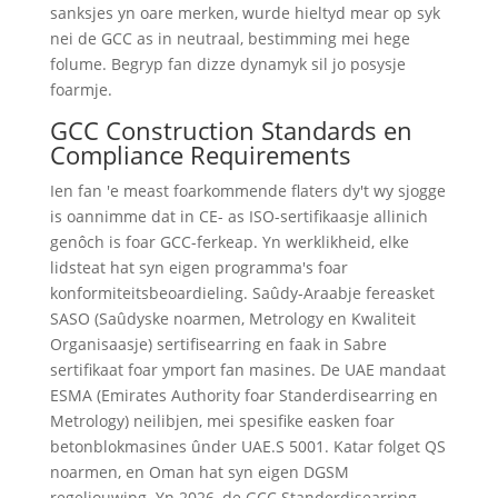
sanksjes yn oare merken, wurde hieltyd mear op syk
nei de GCC as in neutraal, bestimming mei hege
folume. Begryp fan dizze dynamyk sil jo posysje
foarmje.
GCC Construction Standards en
Compliance Requirements
Ien fan 'e meast foarkommende flaters dy't wy sjogge
is oannimme dat in CE- as ISO-sertifikaasje allinich
genôch is foar GCC-ferkeap. Yn werklikheid, elke
lidsteat hat syn eigen programma's foar
konformiteitsbeoardieling. Saûdy-Araabje fereasket
SASO (Saûdyske noarmen, Metrology en Kwaliteit
Organisaasje) sertifisearring en faak in Sabre
sertifikaat foar ymport fan masines. De UAE mandaat
ESMA (Emirates Authority foar Standerdisearring en
Metrology) neilibjen, mei spesifike easken foar
betonblokmasines ûnder UAE.S 5001. Katar folget QS
noarmen, en Oman hat syn eigen DGSM
regeljouwing. Yn 2026, de GCC Standerdisearring