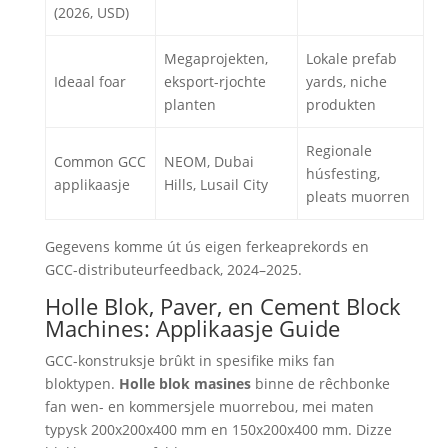
(2026, USD)
Megaprojekten,
Lokale prefab
Ideaal foar
eksport-rjochte
yards, niche
planten
produkten
Regionale
Common GCC
NEOM, Dubai
húsfesting,
applikaasje
Hills, Lusail City
pleats muorren
Gegevens komme út ús eigen ferkeaprekords en
GCC-distributeurfeedback, 2024–2025.
Holle Blok, Paver, en Cement Block
Machines: Applikaasje Guide
GCC-konstruksje brûkt in spesifike miks fan
bloktypen.
Holle blok masines
binne de rêchbonke
fan wen- en kommersjele muorrebou, mei maten
typysk 200x200x400 mm en 150x200x400 mm. Dizze