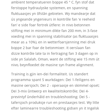
ambient temperatueren boppe 45 ° C, fyn stof dat
ferstoppe hydraulyske systemen, en spanning
fluktuaasjes yn ôfstân gebieten. Wy mandearje dat
ús yngeande yngenieurs in kontrôle fan 'e reeheid
fan' e side foar fertrek útfiere: in nivo betonnen
stifting mei in minimum dikte fan 200 mm, in 3-fase
voeding mei in spanning stabilisator (as fluktuaasjes
mear as ± 10%), en in wetterfoarsjenning mei druk
boppe 2 bar foar de betonmixer. It oerslaan fan
dizze kontrôle late ta in fertraging fan 3 dagen op in
side yn Salalah, Oman, want de stifting wie 15 mm út
nivo, beynfloedet de masine syn frame alignment.
Training is gjin ien-dei formaliteit. Us standert
programma spant 5 wurkdagen: Dei 1-feiligens en
masine oersjoch; Dei 2 - operaasje en skimmel opset;
Dei 3-mix ûntwerp en kwaliteitskontrôle; Dei 4-
previntyf ûnderhâld en troubleshooting; Dei 5 -
tafersjoch produksje run en prestaasjes test. Wy litte
efter laminearre troubleshooting gidsen yn it Ingelsk