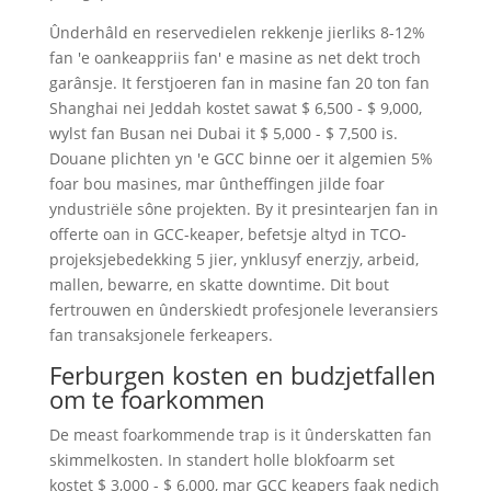
Ûnderhâld en reservedielen rekkenje jierliks ​​8-12%
fan 'e oankeappriis fan' e masine as net dekt troch
garânsje. It ferstjoeren fan in masine fan 20 ton fan
Shanghai nei Jeddah kostet sawat $ 6,500 - $ 9,000,
wylst fan Busan nei Dubai it $ 5,000 - $ 7,500 is.
Douane plichten yn 'e GCC binne oer it algemien 5%
foar bou masines, mar ûntheffingen jilde foar
yndustriële sône projekten. By it presintearjen fan in
offerte oan in GCC-keaper, befetsje altyd in TCO-
projeksjebedekking 5 jier, ynklusyf enerzjy, arbeid,
mallen, bewarre, en skatte downtime. Dit bout
fertrouwen en ûnderskiedt profesjonele leveransiers
fan transaksjonele ferkeapers.
Ferburgen kosten en budzjetfallen
om te foarkommen
De meast foarkommende trap is it ûnderskatten fan
skimmelkosten. In standert holle blokfoarm set
kostet $ 3,000 - $ 6,000, mar GCC keapers faak nedich