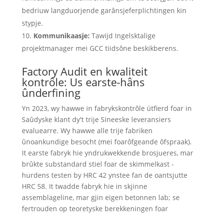
bedriuw langduorjende garânsjeferplichtingen kin
stypje.
Kommunikaasje:
Tawijd Ingelsktalige
projektmanager mei GCC tiidsône beskikberens.
Factory Audit en kwaliteit
kontrôle: Us earste-hâns
ûnderfining
Yn 2023, wy hawwe in fabrykskontrôle útfierd foar in
Saûdyske klant dy't trije Sineeske leveransiers
evaluearre. Wy hawwe alle trije fabriken
ûnoankundige besocht (mei foarôfgeande ôfspraak).
It earste fabryk hie yndrukwekkende brosjueres, mar
brûkte substandard stiel foar de skimmelkast -
hurdens testen by HRC 42 ynstee fan de oantsjutte
HRC 58. It twadde fabryk hie in skjinne
assemblageline, mar gjin eigen betonnen lab; se
fertrouden op teoretyske berekkeningen foar