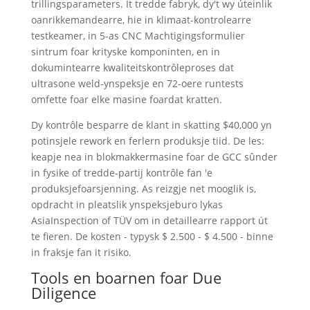
trillingsparameters. It tredde fabryk, dy't wy úteinlik
oanrikkemandearre, hie in klimaat-kontrolearre
testkeamer, in 5-as CNC Machtigingsformulier
sintrum foar krityske komponinten, en in
dokumintearre kwaliteitskontrôleproses dat
ultrasone weld-ynspeksje en 72-oere runtests
omfette foar elke masine foardat kratten.
Dy kontrôle besparre de klant in skatting $40,000 yn
potinsjele rework en ferlern produksje tiid. De les:
keapje nea in blokmakkermasine foar de GCC sûnder
in fysike of tredde-partij kontrôle fan 'e
produksjefoarsjenning. As reizgje net mooglik is,
opdracht in pleatslik ynspeksjeburo lykas
AsiaInspection of TÜV om in detaillearre rapport út
te fieren. De kosten - typysk $ 2.500 - $ 4.500 - binne
in fraksje fan it risiko.
Tools en boarnen foar Due
Diligence