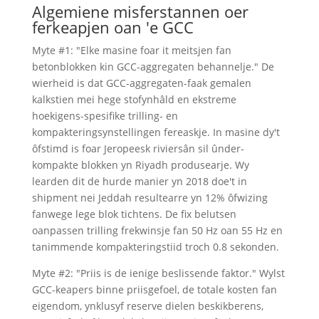
Algemiene misferstannen oer
ferkeapjen oan 'e GCC
Myte #1: "Elke masine foar it meitsjen fan
betonblokken kin GCC-aggregaten behannelje." De
wierheid is dat GCC-aggregaten-faak gemalen
kalkstien mei hege stofynhâld en ekstreme
hoekigens-spesifike trilling- en
kompakteringsynstellingen fereaskje. In masine dy't
ôfstimd is foar Jeropeesk riviersân sil ûnder-
kompakte blokken yn Riyadh produsearje. Wy
learden dit de hurde manier yn 2018 doe't in
shipment nei Jeddah resultearre yn 12% ôfwizing
fanwege lege blok tichtens. De fix belutsen
oanpassen trilling frekwinsje fan 50 Hz oan 55 Hz en
tanimmende kompakteringstiid troch 0.8 sekonden.
Myte #2: "Priis is de ienige beslissende faktor." Wylst
GCC-keapers binne priisgefoel, de totale kosten fan
eigendom, ynklusyf reserve dielen beskikberens,