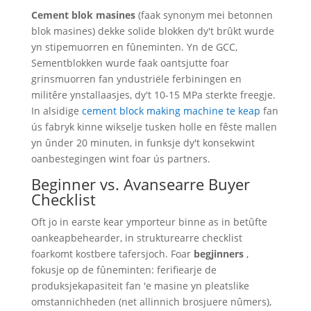
Cement blok masines
(faak synonym mei betonnen
blok masines) dekke solide blokken dy't brûkt wurde
yn stipemuorren en fûneminten. Yn de GCC,
Sementblokken wurde faak oantsjutte foar
grinsmuorren fan yndustriële ferbiningen en
militêre ynstallaasjes, dy't 10-15 MPa sterkte freegje.
In alsidige
cement block making machine te keap
fan
ús fabryk kinne wikselje tusken holle en fêste mallen
yn ûnder 20 minuten, in funksje dy't konsekwint
oanbestegingen wint foar ús partners.
Beginner vs. Avansearre Buyer
Checklist
Oft jo in earste kear ymporteur binne as in betûfte
oankeapbehearder, in strukturearre checklist
foarkomt kostbere tafersjoch. Foar
begjinners
,
fokusje op de fûneminten: ferifiearje de
produksjekapasiteit fan 'e masine yn pleatslike
omstannichheden (net allinnich brosjuere nûmers),