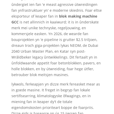
ûndergiet ien fan 'e meast agressive útwreidingen
fan ynfrastruktuer yn' e moderne skiednis. Foar eltse
eksporteur of keaper fan in
blok making machine
GCC
is net allinnich in kaaiwurd; it is in ûnderskate
merk mei unike technyske, regeljouwing, en
kommersjele easken. Yn 2026, de wearde fan
bouprojekten yn 'e pipeline is grutter $2.5 triljoen,
dreaun troch giga-projekten lykas NEOM, de Dubai
2040 Urban Master Plan, en Katar syn post-
Wrâldbeker legacy ûntwikkelings. Dit fertaalt yn in
ûnfoldwaande appetit foar betonblokken, pavers, en
holle blokken, en by útwreiding, foar hege útfier,
betrouber blok meitsjen masines.
lykwols, ferkeapjen yn dizze merk fereasket mear as
in goede masine. It freget in begryp fan lokale
sertifisearring, klimatologyske ôfwagings, en in
miening fan in keaper dy't de totale
eigendomskosten prioriteart boppe de foarpriis.
Dizze gids is basearre op ús 15 jierren fan