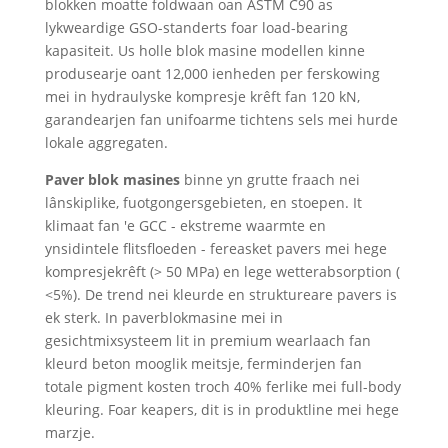
blokken moatte foldwaan oan ASTM C90 as
lykweardige GSO-standerts foar load-bearing
kapasiteit. Us holle blok masine modellen kinne
produsearje oant 12,000 ienheden per ferskowing
mei in hydraulyske kompresje krêft fan 120 kN,
garandearjen fan unifoarme tichtens sels mei hurde
lokale aggregaten.
Paver blok masines
binne yn grutte fraach nei
lânskiplike, fuotgongersgebieten, en stoepen. It
klimaat fan 'e GCC - ekstreme waarmte en
ynsidintele flitsfloeden - fereasket pavers mei hege
kompresjekrêft (> 50 MPa) en lege wetterabsorption (
<5%). De trend nei kleurde en struktureare pavers is
ek sterk. In paverblokmasine mei in
gesichtmixsysteem lit in premium wearlaach fan
kleurd beton mooglik meitsje, ferminderjen fan
totale pigment kosten troch 40% ferlike mei full-body
kleuring. Foar keapers, dit is in produktline mei hege
marzje.