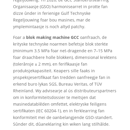
Organisaasje (GSO) harmonisearret in protte fan
dizze ûnder in ferienige Gulf Technyske
Regeljouwing foar bou masines, mar de
ymplemintaasje is noch altyd patchy.
Foar a
blok making machine GCC
oanfraach, de
krityske technyske noarmen befetsje blok sterkte
(minimum 3.5 MPa foar net-dragende en 7–15 MPa
foar draachbere holle blokken), dimensional krektens
(tolerânsje ± 2 mm), en ferifikaasje fan
produksjekapasiteit. Keapers sille faaks in
ynspeksjesertifikaat fan tredden oanfreegje fan in
erkend buro lykas SGS, Bureau Veritas, of TÜV
Rheinland. Wy advisearje al ús distributeurspartners
om in konformiteitsdossier te meitsjen dat
masinedatablêden omfettet, elektryske feiligens
sertifikaten (IEC 60204-1), en in ferklearring fan
konformiteit mei de oanbelangjende GSO-standert.
Sûnder dit, dûaneklaring kin wiken lang stilhâlde.