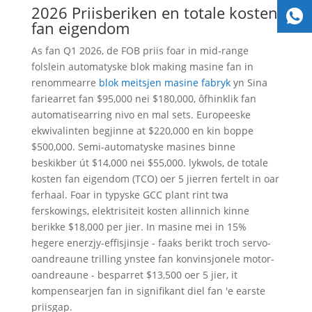
2026 Priisberiken en totale kosten
fan eigendom
As fan Q1 2026, de FOB priis foar in mid-range
folslein automatyske blok making masine fan in
renommearre
blok meitsjen masine fabryk
yn Sina
fariearret fan $95,000 nei $180,000, ôfhinklik fan
automatisearring nivo en mal sets. Europeeske
ekwivalinten begjinne at $220,000 en kin boppe
$500,000. Semi-automatyske masines binne
beskikber út $14,000 nei $55,000. lykwols, de totale
kosten fan eigendom (TCO) oer 5 jierren fertelt in oar
ferhaal. Foar in typyske GCC plant rint twa
ferskowings, elektrisiteit kosten allinnich kinne
berikke $18,000 per jier. In masine mei in 15%
hegere enerzjy-effisjinsje - faaks berikt troch servo-
oandreaune trilling ynstee fan konvinsjonele motor-
oandreaune - besparret $13,500 oer 5 jier, it
kompensearjen fan in signifikant diel fan 'e earste
priisgap.