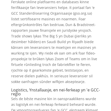
Ferskate online platfoarms en databases kinne
ferifikaasje fan leveransiers helpe. It portaal fan 'e
GCC Standerdisearring Organisaasje (gso.org.sa)
listet sertifisearre masines en noarmen. Foar
eftergrûnkontrôles fan bedriuw, Dun & Bradstreet-
rapporten jouwe finansjele en juridyske ynsjoch.
Trade shows lykas The Big 5 yn Dubai (jierliks ​​yn
desimber hâlden) en Saudi Build yn Riyadh biede
kânsen om leveransiers te moetsjen en masines yn
wurking te sjen. Wy riede ek oan om ark foar fideo-
ynspeksje te brûken lykas Zoom of Teams om in live
firtuele rûnlieding troch de fabriekflier te fieren,
rjochte op it gearkomste gebiet, teststasjon, en
reserve dielen pakhús. In serieuze leveransier sil
sokke oanfragen sûnder wifkjen akseptearje.
Logistics, Ynstallaasje, en nei-ferkeap yn 'e GCC-
regio
Sels de bêste masine kin in oanspraaklikens wurde
as logistyk en nei-ferkeap ferkeard beheard wurde.
De ymportprosedueres fan 'e GCC, ekstreem klimaat,