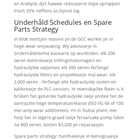
en Arabysk, dy't hawwe redusearre stipe oproppen
troch 35% neffens ús tsjinst log.
Underhâld Schedules en Spare
Parts Strategy
In blok meitsjen masine yn de GCC wurket yn in
hege-wear omjouwing. Wy advisearje in
ûnderhâldskema basearre op wurktiden: elk 200
oeren-kontrolearje trillingsmotorlagers en
hydraulyske oaljenivo; elk 500 oeren-ferfange
hydraulyske filters en ynspektearje mal wear; elk
2,000 oeren - ferfange alle hydraulyske sealen en
kalibrearje de PLC-sensors. In mienskiplike flater is it
brûken fan generike hydraulyske oalje ynstee fan de
oantsjutte hege temperatuerklasse (ISO VG 68 of 100
mei anty-wear additieven). Yn in Dubai plant, mei
help fan in legere-graad oalje feroarsake pomp falen
na 800 oeren, kosten $3,200 yn reparaasjes.
Spare parts strategy: hanthavenje in konsignaasje