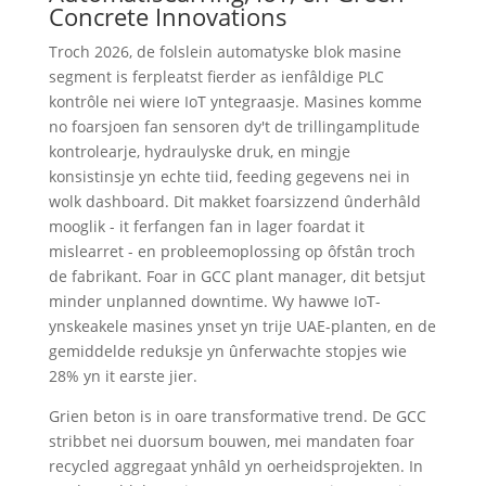
Concrete Innovations
Troch 2026, de folslein automatyske blok masine
segment is ferpleatst fierder as ienfâldige PLC
kontrôle nei wiere IoT yntegraasje. Masines komme
no foarsjoen fan sensoren dy't de trillingamplitude
kontrolearje, hydraulyske druk, en mingje
konsistinsje yn echte tiid, feeding gegevens nei in
wolk dashboard. Dit makket foarsizzend ûnderhâld
mooglik - it ferfangen fan in lager foardat it
mislearret - en probleemoplossing op ôfstân troch
de fabrikant. Foar in GCC plant manager, dit betsjut
minder unplanned downtime. Wy hawwe IoT-
ynskeakele masines ynset yn trije UAE-planten, en de
gemiddelde reduksje yn ûnferwachte stopjes wie
28% yn it earste jier.
Grien beton is in oare transformative trend. De GCC
stribbet nei duorsum bouwen, mei mandaten foar
recycled aggregaat ynhâld yn oerheidsprojekten. In