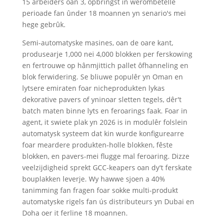
15 arbeiders oan 3, opbringst in werombetelle
perioade fan ûnder 18 moannen yn senario's mei
hege gebrûk.
Semi-automatyske masines, oan de oare kant,
produsearje 1,000 nei 4,000 blokken per ferskowing
en fertrouwe op hânmjittich pallet ôfhanneling en
blok ferwidering. Se bliuwe populêr yn Oman en
lytsere emiraten foar nicheprodukten lykas
dekorative pavers of yninoar sletten tegels, dêr't
batch maten binne lyts en feroarings faak. Foar in
agent, it swiete plak yn 2026 is in modulêr folslein
automatysk systeem dat kin wurde konfigurearre
foar meardere produkten-holle blokken, fêste
blokken, en pavers-mei flugge mal feroaring. Dizze
veelzijdigheid sprekt GCC-keapers oan dy't ferskate
bouplakken leverje. Wy hawwe sjoen a 40%
tanimming fan fragen foar sokke multi-produkt
automatyske rigels fan ús distributeurs yn Dubai en
Doha oer it ferline 18 moannen.