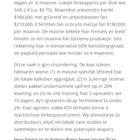
dagen yn 'e moanne. Lokale ferkeappriis per blok wie
SAR 2.8 (ca. $0.75). Moanlikse ynkomsten berikt
$390,000, mei grûnstof en arbeidskosten fan
$210,000, it ferlitten fan in bruto marzje fan $180,000
per moanne. De masine betelle foar himsels yn krekt
minder as ien moanne fan folsleine produksje. Sels
rekkening foar in konservative 60% benuttingsgraad,
de payback perioade wie minder as 4 moannen.
Dizze saak is gjin útsûndering. De kaai súkses
faktoaren wiene: (1) in masine spesifyk ôfstimd foar
de lokale kalkstien aggregaat, (2) in 3-jierrige reserve
dielen pakket ûnderhannele upfront op in 20%
koarting, en (3) on-site training foar 5 operators oer
10 dagen, dy't opstarten skrap fermindere ta ûnder
2%. Foar aginten, sokke ROI-ferhalen binne it
machtichste ferkeapynstrumint. Wy stimulearje ús
distributeurs altyd om lokale case studies te
sammeljen en te dielen mei potensjele keapers.
Hoe kinne jo in betroubere leveransier foar