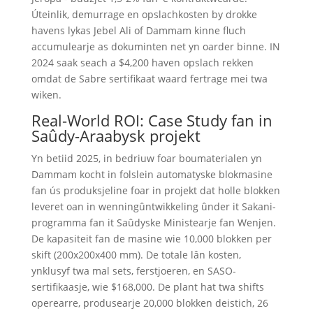
Úteinlik, demurrage en opslachkosten by drokke
havens lykas Jebel Ali of Dammam kinne fluch
accumulearje as dokuminten net yn oarder binne. IN
2024 saak seach a $4,200 haven opslach rekken
omdat de Sabre sertifikaat waard fertrage mei twa
wiken.
Real-World ROI: Case Study fan in
Saûdy-Araabysk projekt
Yn betiid 2025, in bedriuw foar boumaterialen yn
Dammam kocht in folslein automatyske blokmasine
fan ús produksjeline foar in projekt dat holle blokken
leveret oan in wenningûntwikkeling ûnder it Sakani-
programma fan it Saûdyske Ministearje fan Wenjen.
De kapasiteit fan de masine wie 10,000 blokken per
skift (200x200x400 mm). De totale lân kosten,
ynklusyf twa mal sets, ferstjoeren, en SASO-
sertifikaasje, wie $168,000. De plant hat twa shifts
operearre, produsearje 20,000 blokken deistich, 26