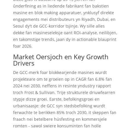
ûnderfining as in liedende fabrikant fan bakstien
masine en blok making apparatuer, ynklusyf direkte
engagements mei distributeurs yn Riyadh, Dubai, en
Seoul dy't de GCC-korridor tsjinje. Wy sille alles
dekke fan masineseleksje oant ROI-analyse, neilibjen,
en takomstige trends, jaan dy in actionable blauprint
foar 2026.
Market Oersjoch en Key Growth
Drivers
De GCC-merk foar blokkearjende masines wurdt
projekteare om te groeien op in CAGR fan 6.8% fan
2024 nei 2030, neffens in resinte yndustry rapport
troch Frost & Sullivan. Trije strukturele driuwfearren
stypje dizze groei. Earste, befolkingsgroei en
urbanisaasje: de GCC syn stedsbefolking wurdt
ferwachte te berikken 85% troch 2030, it skeppen fan
fraach nei betelbere húsfesting en kommersjele
romten - sawol swiere konsuminten fan holle