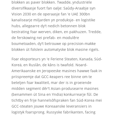
blokken as paver blokken. Twadde, yndustriële
diversifikaasje fuort fan oalje: Saûdy-Araabje syn
Vision 2030 en de operaasje fan 'e UAE 300bn
kanalisearje miljarden yn produksje- en logistike
hubs, allegearre dy't nedich betonnen blok
bestrating foar werven, diken, en pakhuzen. Tredde,
de ferskowing nei prefab- en modulêre
boumetoaden, dy't betrouwe op precision-makke
blokken út folslein automatyske blok masine rigels.
Foar eksporteurs yn 'e Feriene Steaten, Kanada, Súd-
Koreä, en Ruslân, de kâns is twafold. Noard-
Amerikaanske en Jeropeeske masines hawwe faak in
priispreemje dat GCC-keapers ree binne om te
beteljen foar kwaliteit, mar der is in groeiende
midden segment dêr't Asian-produsearre masines
(benammen út Sina en Yndia) konkurrearje fûl. De
tichtby en frije hannelsôfspraken fan Súd-Korea mei
GCC-steaten jouwe Koreaanske leveransiers in
logistyk foarsprong. Russyske fabrikanten, facing