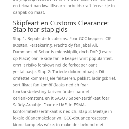
en tekoart oan kwalifisearre arbeidskraft fereaskje in
oanpak op maat.
Skipfeart en Customs Clearance:
Stap foar stap gids
Stap 1: Bepale de Incoterms. Foar GCC keapers, CIF
(Kosten, Fersekering, Fracht) dy fan Jebel Ali,
Dammam, of Sohar is mienskiplik, doch DAP (Levere
op Place) oan 'e side fan' e keaper wint populariteit,
om't it risiko ferskowt nei de ferkeaper oant
ynstallaasje. Stap 2: Tariede dokumintaasje. Dit
omfettet kommersjele faktueren, paklist, ladingsbrief,
sertifikaat fan komôf (faaks nedich foar
foarkarsbelesting tariven ûnder hannel
oerienkomsten), en it SASO / Saber-sertifikaat foar
Saûdy-Araabje. Foar de UAE, in ESMA-
konformiteitssertifikaat is nedich. Stap 3: Meitsje in
lokale dûanemakelaar yn. GCC-douaneprosessen
kinne kompleks wêze; in makelder bekend mei