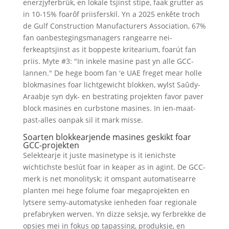
enerzjyferbrûk, en lokale tsjinst stipe, faak grutter as
in 10-15% foarôf priisferskil. Yn a 2025 enkête troch
de Gulf Construction Manufacturers Association, 67%
fan oanbestegingsmanagers rangearre nei-
ferkeaptsjinst as it boppeste kritearium, foarút fan
priis. Myte #3: "In inkele masine past yn alle GCC-
lannen." De hege boom fan 'e UAE freget mear holle
blokmasines foar lichtgewicht blokken, wylst Saûdy-
Araabje syn dyk- en bestrating projekten favor paver
block masines en curbstone masines. In ien-maat-
past-alles oanpak sil it mark misse.
Soarten blokkearjende masines geskikt foar
GCC-projekten
Selektearje it juste masinetype is it ienichste
wichtichste beslút foar in keaper as in agint. De GCC-
merk is net monolitysk; it omspant automatisearre
planten mei hege folume foar megaprojekten en
lytsere semy-automatyske ienheden foar regionale
prefabryken werven. Yn dizze seksje, wy ferbrekke de
opsjes mei in fokus op tapassing, produksje, en