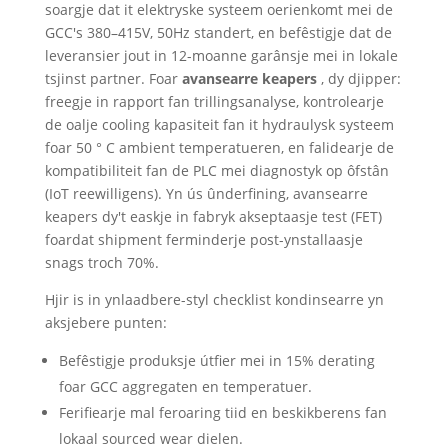
soargje dat it elektryske systeem oerienkomt mei de
GCC's 380–415V, 50Hz standert, en befêstigje dat de
leveransier jout in 12-moanne garânsje mei in lokale
tsjinst partner. Foar
avansearre keapers
, dy djipper:
freegje in rapport fan trillingsanalyse, kontrolearje
de oalje cooling kapasiteit fan it hydraulysk systeem
foar 50 ° C ambient temperatueren, en falidearje de
kompatibiliteit fan de PLC mei diagnostyk op ôfstân
(IoT reewilligens). Yn ús ûnderfining, avansearre
keapers dy't easkje in fabryk akseptaasje test (FET)
foardat shipment ferminderje post-ynstallaasje
snags troch 70%.
Hjir is in ynlaadbere-styl checklist kondinsearre yn
aksjebere punten:
Befêstigje produksje útfier mei in 15% derating
foar GCC aggregaten en temperatuer.
Ferifiearje mal feroaring tiid en beskikberens fan
lokaal sourced wear dielen.