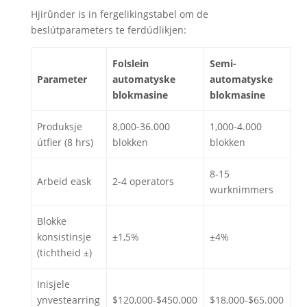
Hjirûnder is in fergelikingstabel om de
beslútparameters te ferdúdlikjen:
Folslein
Semi-
Parameter
automatyske
automatyske
blokmasine
blokmasine
Produksje
8,000-36.000
1,000-4.000
útfier (8 hrs)
blokken
blokken
8-15
Arbeid eask
2-4 operators
wurknimmers
Blokke
konsistinsje
±1,5%
±4%
(tichtheid ±)
Inisjele
ynvestearring
$120,000-$450.000
$18,000-$65.000