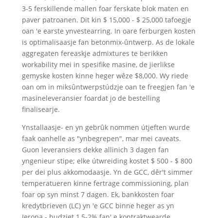
3-5 ferskillende mallen foar ferskate blok maten en
paver patroanen. Dit kin $ 15,000 - $ 25,000 tafoegje
oan 'e earste ynvestearring. In oare ferburgen kosten
is optimalisaasje fan betonmix-ûntwerp. As de lokale
aggregaten fereaskje admixtures te berikken
workability mei in spesifike masine, de jierlikse
gemyske kosten kinne heger wêze $8,000. Wy riede
oan om in miksûntwerpstúdzje oan te freegjen fan 'e
masineleveransier foardat jo de bestelling
finalisearje.
Ynstallaasje- en yn gebrûk nommen útjeften wurde
faak oanhelle as "ynbegrepen", mar mei caveats.
Guon leveransiers dekke allinich 3 dagen fan
yngenieur stipe; elke útwreiding kostet $ 500 - $ 800
per dei plus akkomodaasje. Yn de GCC, dêr't simmer
temperatueren kinne fertrage commissioning, plan
foar op syn minst 7 dagen. Ek, bankkosten foar
kredytbrieven (LC) yn 'e GCC binne heger as yn
Jeropa - budzjet 1,5-2% fan' e kontraktwearde.