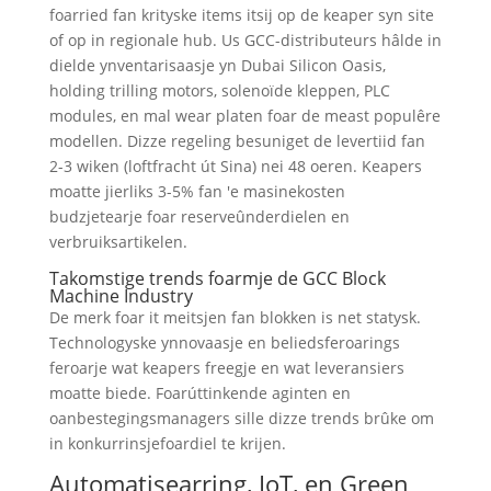
foarried fan krityske items itsij op de keaper syn site
of op in regionale hub. Us GCC-distributeurs hâlde in
dielde ynventarisaasje yn Dubai Silicon Oasis,
holding trilling motors, solenoïde kleppen, PLC
modules, en mal wear platen foar de meast populêre
modellen. Dizze regeling besuniget de levertiid fan
2-3 wiken (loftfracht út Sina) nei 48 oeren. Keapers
moatte jierliks ​​3-5% fan 'e masinekosten
budzjetearje foar reserveûnderdielen en
verbruiksartikelen.
Takomstige trends foarmje de GCC Block
Machine Industry
De merk foar it meitsjen fan blokken is net statysk.
Technologyske ynnovaasje en beliedsferoarings
feroarje wat keapers freegje en wat leveransiers
moatte biede. Foarúttinkende aginten en
oanbestegingsmanagers sille dizze trends brûke om
in konkurrinsjefoardiel te krijen.
Automatisearring,
IoT
, en Green