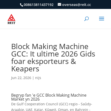
008613811437192
overseas@reit.cc
Block Making Machine
GCC: It ultime 2026 Gids
foar eksporteurs &
Keapers
Jun 22, 2026
|
nijs
Begryp fan 'e GCC Block Making Machine
Market yn 2026
De Gulf Cooperation Council (GCC) regio - Saûdy-
Araabje, UAE, Katar, Kûweit, Oman, en Bahrein -