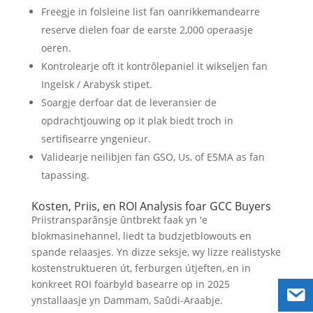
Freegje in folsleine list fan oanrikkemandearre
reserve dielen foar de earste 2,000 operaasje
oeren.
Kontrolearje oft it kontrôlepaniel it wikseljen fan
Ingelsk / Arabysk stipet.
Soargje derfoar dat de leveransier de
opdrachtjouwing op it plak biedt troch in
sertifisearre yngenieur.
Validearje neilibjen fan GSO, Us, of ESMA as fan
tapassing.
Kosten, Priis, en ROI Analysis foar GCC Buyers
Priistransparânsje ûntbrekt faak yn 'e
blokmasinehannel, liedt ta budzjetblowouts en
spande relaasjes. Yn dizze seksje, wy lizze realistyske
kostenstruktueren út, ferburgen útjeften, en in
konkreet ROI foarbyld basearre op in 2025
ynstallaasje yn Dammam, Saûdi-Araabje.