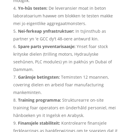
mooglik.
Yn-hûs testen:
De leveransier moat in beton
laboratoarium hawwe om blokken te testen makke
mei jo eigentlike aggregaatmonsters.
Nei-ferkeap ynfrastruktuer:
In tsjinsthub as
partner yn 'e GCC dy't 48-oere antwurd kin.
Spare parts ynventarisaasje:
Ynset foar stock
krityske dielen (trilling motors, Hydraulyske
seehûnen, PLC modules) yn in pakhús yn Dubai of
Dammam.
Garânsje betingsten:
Teminsten 12 moannen,
covering dielen en arbeid foar manufacturing
mankeminten.
Training programma:
Strukturearre on-site
training foar operators en ûnderhâld personiel, mei
hânboeken yn it Ingelsk en Arabysk.
Finansjele stabiliteit:
Kontrolearre finansjele
ferklearrings as bankferwizings om te soargjen dat it