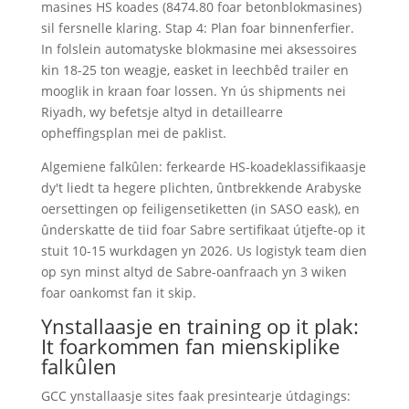
masines HS koades (8474.80 foar betonblokmasines)
sil fersnelle klaring. Stap 4: Plan foar binnenferfier.
In folslein automatyske blokmasine mei aksessoires
kin 18-25 ton weagje, easket in leechbêd trailer en
mooglik in kraan foar lossen. Yn ús shipments nei
Riyadh, wy befetsje altyd in detaillearre
opheffingsplan mei de paklist.
Algemiene falkûlen: ferkearde HS-koadeklassifikaasje
dy't liedt ta hegere plichten, ûntbrekkende Arabyske
oersettingen op feiligensetiketten (in SASO eask), en
ûnderskatte de tiid foar Sabre sertifikaat útjefte-op it
stuit 10-15 wurkdagen yn 2026. Us logistyk team dien
op syn minst altyd de Sabre-oanfraach yn 3 wiken
foar oankomst fan it skip.
Ynstallaasje en training op it plak:
It foarkommen fan mienskiplike
falkûlen
GCC ynstallaasje sites faak presintearje útdagings: