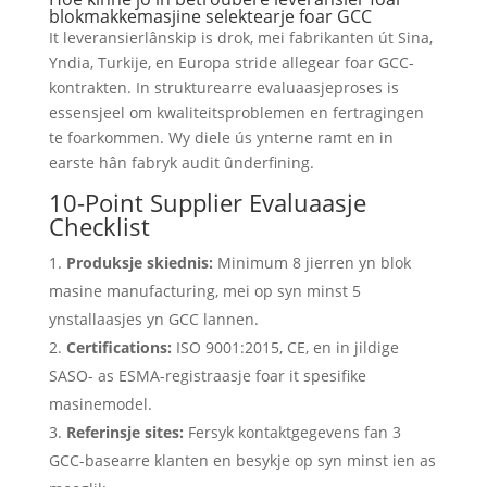
blokmakkemasjine selektearje foar GCC
It leveransierlânskip is drok, mei fabrikanten út Sina,
Yndia, Turkije, en Europa stride allegear foar GCC-
kontrakten. In strukturearre evaluaasjeproses is
essensjeel om kwaliteitsproblemen en fertragingen
te foarkommen. Wy diele ús ynterne ramt en in
earste hân fabryk audit ûnderfining.
10-Point Supplier Evaluaasje
Checklist
Produksje skiednis:
Minimum 8 jierren yn blok
masine manufacturing, mei op syn minst 5
ynstallaasjes yn GCC lannen.
Certifications:
ISO 9001:2015, CE, en in jildige
SASO- as ESMA-registraasje foar it spesifike
masinemodel.
Referinsje sites:
Fersyk kontaktgegevens fan 3
GCC-basearre klanten en besykje op syn minst ien as