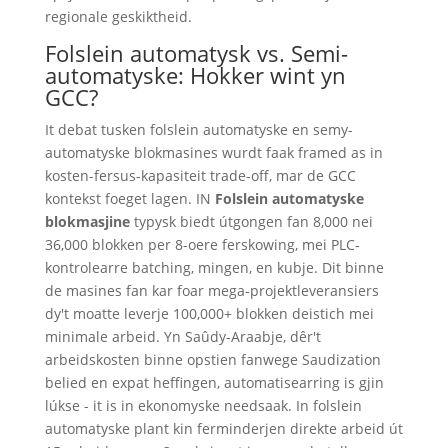
regionale geskiktheid.
Folslein automatysk vs. Semi-
automatyske: Hokker wint yn
GCC?
It debat tusken folslein automatyske en semy-
automatyske blokmasines wurdt faak framed as in
kosten-fersus-kapasiteit trade-off, mar de GCC
kontekst foeget lagen. IN
Folslein automatyske
blokmasjine
typysk biedt útgongen fan 8,000 nei
36,000 blokken per 8-oere ferskowing, mei PLC-
kontrolearre batching, mingen, en kubje. Dit binne
de masines fan kar foar mega-projektleveransiers
dy't moatte leverje 100,000+ blokken deistich mei
minimale arbeid. Yn Saûdy-Araabje, dêr't
arbeidskosten binne opstien fanwege Saudization
belied en expat heffingen, automatisearring is gjin
lúkse - it is in ekonomyske needsaak. In folslein
automatyske plant kin ferminderjen direkte arbeid út