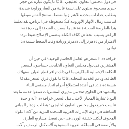
في دول مجلس التعاون الخليجي - غالبًا ما يكون عبارة عن حجر
جيري مسحوق يحتوي على نسبة عالية من الغبار وزاوية شديدة -
يتطلب إعدادات محددة للاهتزاز والضغط.. ستنتج آلة تم ضبطها
لتناسب رمال الأنهار الأوروبية كتلًا مضغوطة في الرياض. لقد تعلمنا
هذا بالطريقة الصعبة 2018 عندما أسفرت الشحنة إلى جدة 12%
الرفض بسبب انخفاض كثافة الكتلة. يتضمن الإصلاح ضبط تردد
الاهتزاز من 50 هرتز إلى 55 هرتز وزيادة وقت الضغط بنسبة 0.8
ثواني.
خرافة #2: "السعر هو العامل الحاسم الوحيد." في حين أن
المشترين في دول مجلس التعاون الخليجي حساسون للسعر,
التكلفة الإجمالية للملكية, بما في ذلك توافر قطع الغيار, استهلاك
الطاقة, ودعم الخدمة المحلية, غالبًا ما يفوق فرق السعر مقدمًا
بنسبة 10-15٪. في أ 2025 استطلاع أجراه اتحاد مصنعي البناء
والتشييد في الخليج, 67% من مديري المشتريات صنفوا خدمة ما بعد
البيع باعتبارها المعيار الأعلى, قبل السعر. خرافة #3: "آلة واحدة
تناسب جميع دول مجلس التعاون الخليجي." يتطلب ازدهار المباني
الشاهقة في دولة الإمارات العربية المتحدة المزيد من آلات البلوك
المجوف للكتل خفيفة الوزن, في حين تفضل مشاريع الطرق
والأرصفة في المملكة العربية السعودية آلات كتل الرصف وآلات