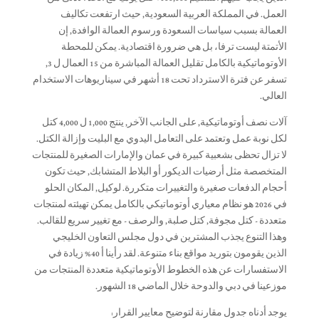
العمل. في المملكة العربية السعودية, حيث ارتفعت تكاليف
العمالة بسبب سياسات السعودة ورسوم العمالة الوافدة, إن
الأتمتة ليست ترفا، بل هي ضرورة اقتصادية. يمكن للمحطة
الأوتوماتيكية بالكامل تقليل العمالة المباشرة من 15 العمال ل 3,
تسفر عن فترة الاسترداد تحت 18 أشهر في سيناريوهات الاستخدام
العالي.
آلات نصف أوتوماتيكية, على الجانب الآخر, ينتج 1,000 ل 4,000 كتل
لكل نوبة عمل وتعتمد على التعامل اليدوي مع البليت وإزالة الكتل.
لا تزال تحظى بشعبية كبيرة في عمان والإمارات الصغيرة للمنتجات
المتخصصة مثل أرضيات الديكور أو البلاط المتشابك, حيث تكون
أحجام الدفعات صغيرة والتغييرات متكررة. لوكيل, المكان الحلو
في 2026 هو نظام معياري أوتوماتيكي بالكامل يمكن تهيئته لمنتجات
متعددة - كتل مجوفة, كتل صلبة, والرصف - مع تغيير سريع للقالب.
وهذا التنوع يجذب المشترين في دول مجلس التعاون الخليجي
الذين يقومون بتوريد مواقع بناء متنوعة. لقد رأينا أ 40% زيادة في
الاستفسارات عن هذه الخطوط الأوتوماتيكية متعددة المنتجات من
موزعينا في دبي والدوحة خلال الماضي 18 الشهور.
يوجد أدناه جدول مقارنة لتوضيح معايير القرار: