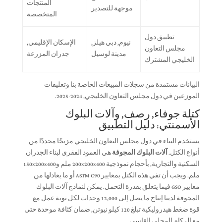
المنتجات
موجهة للتصدير
المتخصصة
تطبيق دول
نيوم, دبي هيلز,
الإسكان الإقليمي,
مجلس التعاون
مدينة لوسيل
جدران المزرعة
الخليجي المشترك
البيانات مستمدة من سجلات المبيعات الخاصة بنا وتعليقات
الموزعين في دول مجلس التعاون الخليجي, 2024-2025.
كتلة جوفاء, رصف, وآلات البلوك
الأسمنتي: دليل التطبيق
يستخدم البناء في دول مجلس التعاون الخليجي مزيجًا محددًا من
أنواع الكتل.
آلات البلوك المجوفة
هي العمود الفقري لبناء الجدران
السكنية والتجارية, بأحجام نموذجية 200x200x400 ملم و150x200x400
ملم. ويجب أن تفي هذه الكتل بمعايير ASTM C90 أو ما يعادلها من
معايير GSO فيما يتعلق بقدرة التحمل. يمكن لنماذج آلات البلوك
المجوفة لدينا إنتاج ما يصل إلى 12,000 وحدات لكل نوبة عمل مع
قوة ضغط هيدروليكية تبلغ 120 كيلو نيوتن, ضمان كثافة موحدة حتى
مع الركام المحلي القاسي.