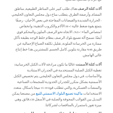
آلات كتلة الرصف
هناك طلب كبير على المناظر الطبيعية, مناطق
المشاة, وأرصفة الطرق. يتطلب مناخ دول مجلس التعاون الخليجي
- الحرارة الشديدة والفيضانات المفاجئة في بعض الأحيان - رصفًا
يتمتع بقوة ضغط عالية (> 50 الآلام والكروب الذهنية) وانخفاض
امتصاص الماء ( <5%). الاتجاه نحو الرصف الملون والمحكم قوي
أيضًا. تسمح آلة تصنيع بلوك الرصف بنظام خلط الوجه بطبقة تآكل
ممتازة من الخرسانة الملونة, تقليل تكلفة الصباغ الإجمالية عن
طريق 40% مقارنة بتلوين كامل الجسم. للمشترين, هذا خط إنتاج
عالي الهامش.
آلات كتلة الأسمنت
(غالبًا ما تكون مرادفة لآلات الكتل الخرسانية)
تغطية الكتل الصلبة المستخدمة في الجدران الاستنادية
والأساسات. في دول مجلس التعاون الخليجي, يتم تخصيص الكتل
الأسمنتية بشكل متكرر للجدران الحدودية للمجمعات الصناعية
والمنشآت العسكرية, والتي تتطلب قوة 10-15 ميجا باسكال. متعدد
الاستخدامات
ماكينة تصنيع البلوك الاسمنتي للبيع
من مصنعنا يمكن
التبديل بين القوالب المجوفة والصلبة في الأسفل 20 دقائق, وهي
ميزة تفوز باستمرار بالمناقصات لشركائنا.