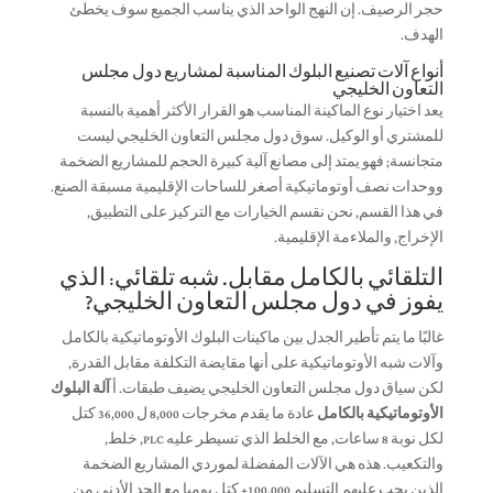
حجر الرصيف. إن النهج الواحد الذي يناسب الجميع سوف يخطئ
الهدف.
أنواع آلات تصنيع البلوك المناسبة لمشاريع دول مجلس
التعاون الخليجي
يعد اختيار نوع الماكينة المناسب هو القرار الأكثر أهمية بالنسبة
للمشتري أو الوكيل. سوق دول مجلس التعاون الخليجي ليست
متجانسة; فهو يمتد إلى مصانع آلية كبيرة الحجم للمشاريع الضخمة
ووحدات نصف أوتوماتيكية أصغر للساحات الإقليمية مسبقة الصنع.
في هذا القسم, نحن نقسم الخيارات مع التركيز على التطبيق,
الإخراج, والملاءمة الإقليمية.
التلقائي بالكامل مقابل. شبه تلقائي: الذي
يفوز في دول مجلس التعاون الخليجي?
غالبًا ما يتم تأطير الجدل بين ماكينات البلوك الأوتوماتيكية بالكامل
وآلات شبه الأوتوماتيكية على أنها مقايضة التكلفة مقابل القدرة,
لكن سياق دول مجلس التعاون الخليجي يضيف طبقات. أ
آلة البلوك
الأوتوماتيكية بالكامل
عادة ما يقدم مخرجات 8,000 ل 36,000 كتل
لكل نوبة 8 ساعات, مع الخلط الذي تسيطر عليه PLC, خلط,
والتكعيب. هذه هي الآلات المفضلة لموردي المشاريع الضخمة
الذين يجب عليهم التسليم 100,000+ كتل يوميا مع الحد الأدنى من