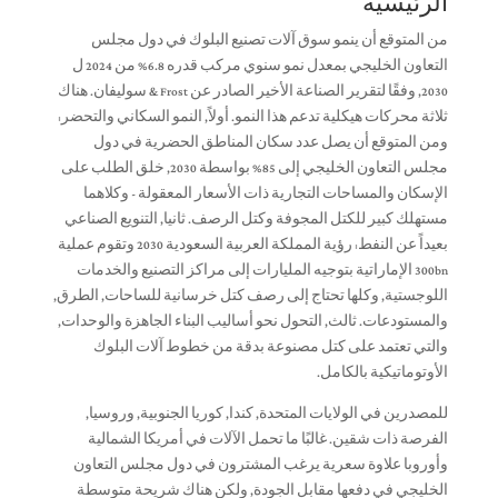
الرئيسية
من المتوقع أن ينمو سوق آلات تصنيع البلوك في دول مجلس
التعاون الخليجي بمعدل نمو سنوي مركب قدره 6.8% من 2024 ل
2030, وفقًا لتقرير الصناعة الأخير الصادر عن Frost & سوليفان. هناك
ثلاثة محركات هيكلية تدعم هذا النمو. أولاً, النمو السكاني والتحضر:
ومن المتوقع أن يصل عدد سكان المناطق الحضرية في دول
مجلس التعاون الخليجي إلى 85% بواسطة 2030, خلق الطلب على
الإسكان والمساحات التجارية ذات الأسعار المعقولة - وكلاهما
مستهلك كبير للكتل المجوفة وكتل الرصف. ثانيا, التنويع الصناعي
بعيداً عن النفط: رؤية المملكة العربية السعودية 2030 وتقوم عملية
300bn الإماراتية بتوجيه المليارات إلى مراكز التصنيع والخدمات
اللوجستية, وكلها تحتاج إلى رصف كتل خرسانية للساحات, الطرق,
والمستودعات. ثالث, التحول نحو أساليب البناء الجاهزة والوحدات,
والتي تعتمد على كتل مصنوعة بدقة من خطوط آلات البلوك
الأوتوماتيكية بالكامل.
للمصدرين في الولايات المتحدة, كندا, كوريا الجنوبية, وروسيا,
الفرصة ذات شقين. غالبًا ما تحمل الآلات في أمريكا الشمالية
وأوروبا علاوة سعرية يرغب المشترون في دول مجلس التعاون
الخليجي في دفعها مقابل الجودة, ولكن هناك شريحة متوسطة