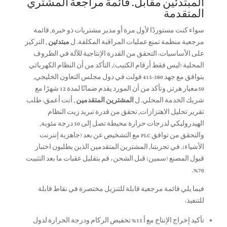
المبتدئين مقابل. قائمة مراجعة المشتري
المتقدمة
سواء كنت مستوردًا لأول مرة أو مدير مشتريات ذو خبرة, قائمة
مرجعية منظمة تمنع عمليات المراقبة المكلفة. ل
مبتدئين
, التركيز
على الأساسيات: التحقق من القدرة الإنتاجية للآلة في الظروف
المحلية (ليس فقط أرقام الكتيب), التأكد من أن النظام الكهربائي
يتوافق مع جهد 380-415 فولت في دول مجلس التعاون الخليجي,
50معيار هرتز, وتأكد من أن المورد يقدم ضمانًا لمدة 12 شهرًا مع
شريك الخدمة المحلي. ل
المشترين المتقدمين
, أنت أعمق: طلب
تقرير تحليل الاهتزازات, تحقق من قدرة تبريد زيت النظام
الهيدروليكي لدرجات حرارة محيطة تصل إلى 50 درجة مئوية,
والتحقق من توافق PLC مع التشخيص عن بعد (جاهزية إنترنت
الأشياء). في تجربتنا, المشترين المتقدمين الذين يطلبون اختبار
قبول المصنع (سمين) قبل الشحن، قم بتقليل عقبات ما بعد التثبيت
70%.
فيما يلي قائمة مرجعية قابلة للتنزيل مختصرة في نقاط قابلة
للتنفيذ:
تأكيد إخراج الإنتاج مع أ 15% تخفيض الركام ودرجة الحرارة لدول