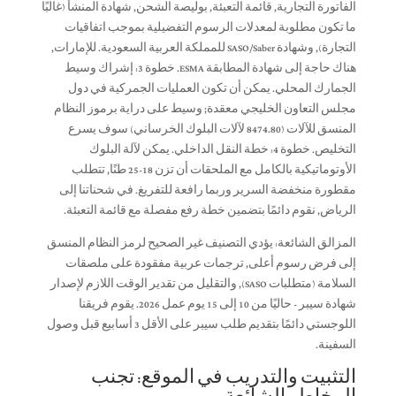
الفاتورة التجارية, قائمة التعبئة, بوليصة الشحن, شهادة المنشأ (غالبًا
ما تكون مطلوبة لمعدلات الرسوم التفضيلية بموجب اتفاقيات
التجارة), وشهادة SASO/Saber للمملكة العربية السعودية. للإمارات,
هناك حاجة إلى شهادة المطابقة ESMA. خطوة 3: إشراك وسيط
الجمارك المحلي. يمكن أن تكون العمليات الجمركية في دول
مجلس التعاون الخليجي معقدة; وسيط على دراية برموز النظام
المنسق للآلات (8474.80 لآلات البلوك الخرساني) سوف يسرع
التخليص. خطوة 4: خطة النقل الداخلي. يمكن لآلة البلوك
الأوتوماتيكية بالكامل مع الملحقات أن تزن 18-25 طنًا, تتطلب
مقطورة منخفضة السرير وربما رافعة للتفريغ. في شحناتنا إلى
الرياض, نقوم دائمًا بتضمين خطة رفع مفصلة مع قائمة التعبئة.
المزالق الشائعة: يؤدي التصنيف غير الصحيح لرمز النظام المنسق
إلى فرض رسوم أعلى, ترجمات عربية مفقودة على ملصقات
السلامة (متطلبات SASO), والتقليل من تقدير الوقت اللازم لإصدار
شهادة سيبر - حاليًا من 10 إلى 15 يوم عمل 2026. يقوم فريقنا
اللوجستي دائمًا بتقديم طلب سيبر على الأقل 3 أسابيع قبل وصول
السفينة.
التثبيت والتدريب في الموقع: تجنب