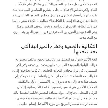
الجمركية في دول مجلس التعاون الخليجي بشكل عام 5% لآلات
البناء, ولكن تنطبق الإعفاءات على مشاريع المناطق الصناعية. عند
تقديم عرض أسعار لمشتري من دول مجلس التعاون الخليجي, قم
دائمًا بتضمين غطاء إسقاط التكلفة الإجمالية للملكية 5 سنوات, بما
في ذلك الطاقة, تَعَب, قوالب, أنقذ, ووقت التوقف المقدر. وهذا
يبني الثقة ويميز الموردين المحترفين عن البائعين الذين يتعاملون
مع المعاملات.
التكاليف الخفية وفخاخ الميزانية التي
يجب تجنبها
الفخ الأكثر شيوعًا هو التقليل من تكاليف العفن. تتكلف مجموعة
قوالب البلوك المجوفة القياسية ما بين 3000 إلى 6000 دولار, لكن
المشترين في دول مجلس التعاون الخليجي غالبًا ما يحتاجون إلى 3-
5 قوالب مختلفة لمختلف أحجام الكتل وأنماط الرصف. يمكن أن
يضيف هذا 15000 إلى 25000 دولار إلى الاستثمار الأولي. التكلفة
المخفية الأخرى هي تحسين تصميم الخلطة الخرسانية. إذا كان
الركام المحلي يحتاج إلى مواد مضافة لتحقيق قابلية التشغيل بآلة
معينة, يمكن أن تتجاوز التكلفة الكيميائية السنوية $8,000. نوصي
بطلب دراسة تصميم المزيج من مورد الآلة قبل إتمام الطلب.