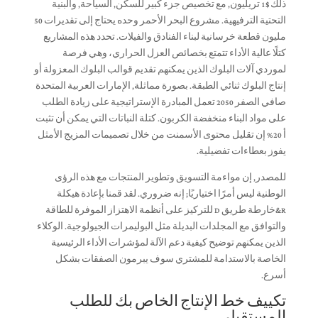
ذلك $1 تريليون, مع تخصيص جزء كبير للسكن, السياحة, والبنية
التحتية الترفيهية. مشروع البحر الأحمر وحده يحتاج إلى تقديرات 50
مليون قطعة خرسانية لبناء الفنادق والفيلات. تحدد هذه المشاريع
كتلًا عالية الأداء تتمتع بخصائص العزل الحراري، وهي فرصة
لموردي آلات البلوك الذين يمكنهم تقديم قوالب البلوك المعزولة أو
إنتاج البلوك ثنائي الطبقة. بصورة مماثلة, الإمارات العربية المتحدة
صافي الصفر 2050 تعمل المبادرة الإستراتيجية على زيادة الطلب
على مواد البناء منخفضة الكربون. كتلة النباتات التي يمكن أن تثبت
أ 20% إن تقليل محتوى الأسمنت من خلال تصميمات المزيج الأمثل
يفوز بعطاءات تفضيلية.
للمصدر, إن مواءمة التسويق وتطوير المنتجات مع هذه الرؤى
الوطنية ليس أمرًا اختياريًا; إنه ضروري. لقد قمنا بإعادة هيكلة
R&خارطة طريق D للتركيز على أنظمة الاهتزاز الموفرة للطاقة
والتوافق مع المجلدات البديلة مثل البوليمرات الجيولوجية. الوكلاء
الذين يمكنهم توضيح كيفية دعم الآلة لمؤشرات الأداء الرئيسية
الخاصة بالاستدامة للمشتري سوف يبرمون الصفقات بشكل
أسرع.
تكييف خط الإنتاج الخاص بك للطلب