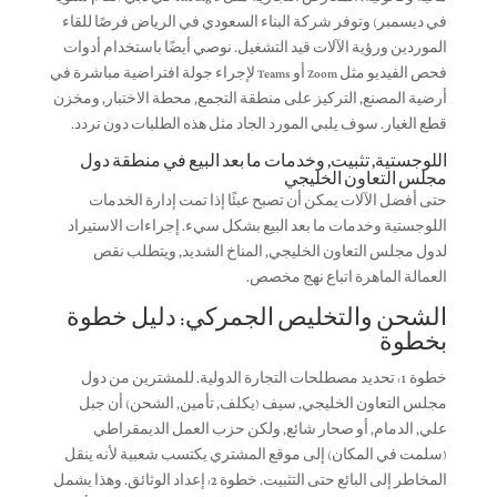
في ديسمبر) وتوفر شركة البناء السعودي في الرياض فرصًا للقاء
الموردين ورؤية الآلات قيد التشغيل. نوصي أيضًا باستخدام أدوات
فحص الفيديو مثل Zoom أو Teams لإجراء جولة افتراضية مباشرة في
أرضية المصنع, التركيز على منطقة التجمع, محطة الاختبار, ومخزن
قطع الغيار. سوف يلبي المورد الجاد مثل هذه الطلبات دون تردد.
اللوجستية, تثبيت, وخدمات ما بعد البيع في منطقة دول
مجلس التعاون الخليجي
حتى أفضل الآلات يمكن أن تصبح عبئًا إذا تمت إدارة الخدمات
اللوجستية وخدمات ما بعد البيع بشكل سيء. إجراءات الاستيراد
لدول مجلس التعاون الخليجي, المناخ الشديد, ويتطلب نقص
العمالة الماهرة اتباع نهج مخصص.
الشحن والتخليص الجمركي: دليل خطوة
بخطوة
خطوة 1: تحديد مصطلحات التجارة الدولية. للمشترين من دول
مجلس التعاون الخليجي, سيف (يكلف, تأمين, الشحن) أن جبل
علي, الدمام, أو صحار شائع, ولكن حزب العمل الديمقراطي
(سلمت في المكان) إلى موقع المشتري يكتسب شعبية لأنه ينقل
المخاطر إلى البائع حتى التثبيت. خطوة 2: إعداد الوثائق. وهذا يشمل