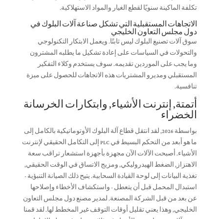
تكلفة الماكينة سنويًا لقطع الغيار والمواد الاستهلاكية.
الاتجاهات المستقبلية التي تشكل صناعة آلات البلوك في
دول مجلس التعاون الخليجي
سوق آلات تصنيع البلوك ليس ثابتًا. ويعمل الابتكار التكنولوجي
والتحولات في السياسات على إعادة تشكيل ما يطلبه المشترون
وما يجب على الموردين تقديمه. سوف يستخدم وكلاء التفكير
المستقبلي ومديرو المشتريات هذه الاتجاهات للحصول على ميزة
تنافسية.
أتمتة, إنترنت الأشياء, وابتكارات الخرسانة
الخضراء
بواسطة 2026, لقد انتقل قطاع آلة البلوك الأوتوماتيكية بالكامل إلى
ما هو أبعد من التحكم البسيط في PLC إلى التكامل الحقيقي لإنترنت
الأشياء. أصبحت الآلات الآن مجهزة بأجهزة استشعار تراقب سعة
الاهتزاز, الضغط الهيدروليكي, ومزيج الاتساق في الوقت الحقيقي,
تغذية البيانات إلى لوحة القيادة السحابية. يتيح ذلك الصيانة التنبؤية -
استبدال المحمل قبل أن يتعطل - واستكشاف الأخطاء وإصلاحها
عن بعد من قبل الشركة المصنعة. لمدير مصنع دول مجلس التعاون
الخليجي, وهذا يعني تقليل أوقات التوقف غير المخطط لها. لقد قمنا