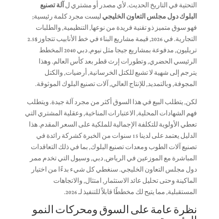
التحتية في التاريخ الحديث. لأي مصدر أو مشتري ل
آلة تصنيع
البلوك دول مجلس التعاون الخليجي
ليست مجرد كلمة رئيسية;
فهو سوق متميز ذو تقنية فريدة من نوعها, التنظيمية, والطلبات
التجارية. في 2026, قيمة مشاريع البناء في خط الأنابيب تتجاوز $2.5
تريليون, مدفوعة بمشاريع جيجا مثل نيوم, دبي 2040 المخطط
الرئيسي الحضري, وتطورات إرث قطر بعد كأس العالم. وهذا
يترجم إلى شهية لا تشبع للكتل الخرسانية, أرضيات, والكتل
المجوفة, وبالتمديد, للإنتاج العالي, آلات تصنيع البلوك الموثوقة.
لكن, يتطلب البيع في هذا السوق أكثر من مجرد آلة جيدة. ويتطلب
فهم الشهادات المحلية, الاعتبارات المناخية, وعقلية المشتري التي
تعطي الأولوية للتكلفة الإجمالية للملكية على السعر المقدم. هذا
الدليل يعتمد على لدينا 15 سنوات من الخبرة كشركة رائدة في
تصنيع آلات الطوب ومعدات تصنيع البلوك, بما في ذلك التعاقدات
المباشرة مع الموزعين في الرياض, دبي, وسيول التي تخدم ممر
دول مجلس التعاون الخليجي. سنغطي كل شيء بدءًا من اختيار
الماكينة وحتى تحليل عائد الاستثمار, امتثال, والاتجاهات
المستقبلية, مما يتيح لك مخططًا قابلاً للتنفيذ لـ 2026.
نظرة عامة على السوق ومحركات النمو