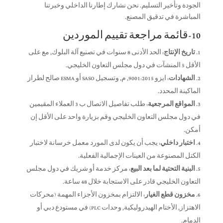
الجودة وتأخير التسليم. نحن نشارك إطارنا الداخلي وخبرتنا
المباشرة في تدقيق المصنع.
10-قائمة مراجعة تقييم الموردين
تاريخ الإنتاج:
الحد الأدنى 8 سنوات في تصنيع آلة البلوك, مع على
الأقل 5 المنشآت في دول مجلس التعاون الخليجي.
الشهادات:
ايزو 9001:2015, م, وتسجيل SASO أو ESMA صالح لطراز
الماكينة المحدد.
المواقع المرجعية:
طلب تفاصيل الاتصال ب 3 العملاء المقيمين
في دول مجلس التعاون الخليجي وقم بزيارة واحد على الأقل إن
أمكن.
اختبار داخلي:
يجب أن يكون لدى المورد معمل خرسانة لاختبار
الكتل المصنوعة من العينات الإجمالية الفعلية.
البنية التحتية لما بعد البيع:
مركز خدمة أو شريك في دول مجلس
التعاون الخليجي قادر على الاستجابة خلال 48 ساعة.
مخزون قطع الغيار:
الالتزام بمخزون الأجزاء المهمة (محركات
الاهتزاز, الأختام الهيدروليكية, وحدات PLC) في مستودع دبي أو
الدمام.