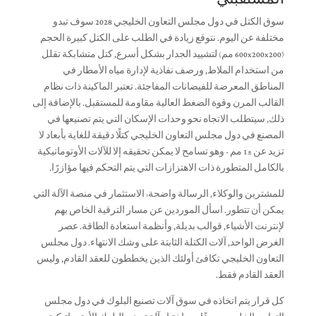
المستقبلي
سوق الكتل في دول مجلس التعاون الخليجي 2028 سوف تبدو
مختلفة عن اليوم. نتوقع زيادة في الطلب على الكتل كبيرة الحجم
(600x200x200 مم) لتشييد الجدار بشكل أسرع, كتل متشابكة تقلل
من استخدام الملاط, ورصف نفاذية لإدارة مياه الأمطار في
المناطق المعرضة للفيضانات المفاجئة. تعتبر الماكينة ذات نظام
القالب المرن وقوة الضغط العالية مقاومة للمستقبل. بالإضافة إلى
ذلك, سيتطلب الاتجاه نحو وحدات الإسكان التي يتم تصنيعها في
المصنع في دول مجلس التعاون الخليجي كتلًا دقيقة للغاية بأبعاد لا
تزيد عن ±1 مم - وهو تسامح لا يمكن تحقيقه إلا للآلات الأوتوماتيكية
بالكامل المتطورة ذات الاهتزازات التي يتم التحكم فيها مؤازرًا.
للمشترين والوكلاء, الرسالة واضحة: الاستثمار في منصة الآلة التي
يمكن أن تتطور. اسأل الموردين عن مسار الترقية الخاص بهم
لإنترنت الأشياء, قوالب بديلة, وأنظمة استعادة الطاقة. عصر
الغرض الواحد, آلات الكتلة الثابتة على وشك الانتهاء. دول مجلس
التعاون الخليجي تكافئ أولئك الذين يخططون للعقد القادم, وليس
العقد القادم فقط.
كل قرار يتم اتخاذه في سوق آلات تصنيع البلوك في دول مجلس