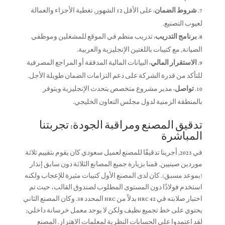
شروط الضمان:
على الأقل 12 الشهور, تغطية الأجزاء والعمالة
لعيوب التصنيع.
برنامج التدريب:
تدريب منظم في الموقع للمشغلين وموظفي
الصيانة, مع كتيبات باللغتين الإنجليزية والعربية.
الاستقرار المالي:
البيانات المالية المدققة أو المراجع المصرفية
للتأكد من قدرة الشركة على دعم التزامات الضمان طويلة الأجل.
تواصل:
مدير مشروع متخصص يتحدث الإنجليزية ويتوفر
بالمنطقة الزمنية لدول مجلس التعاون الخليجي.
تدقيق المصنع ومراقبة الجودة: تجربتنا
المباشرة
في 2023, أجرينا تدقيقًا للمصنع لعميل سعودي كان يقوم بتقييم ثلاثة
موردين صينيين. قمنا بزيارة جميع المصانع الثلاثة دون سابق إنذار
(بموعد مسبق). كان لدى المصنع الأول كتيبات مثيرة للإعجاب ولكنه
استخدم فولاذًا دون المستوى المطلوب لصندوق القالب، حيث تم
اختبار صلابته في HRC 42 بدلاً من HRC المحدد 58. وكان المصنع الثاني
يحتوي على خط تجميع نظيف ولكن لا يوجد معمل خرسانة داخلي;
لقد اعتمدوا على الحسابات النظرية لمعلمات الاهتزاز. المصنع