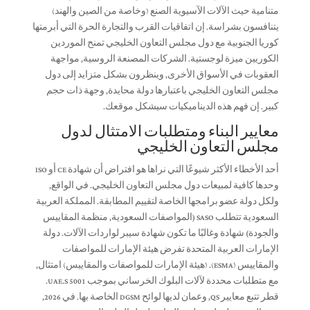
متنامية حيث الآلات الآسيوية الصنع (وخاصة من الصين والهند)
يتنافسون بشراسة. إن اتفاقيات القرب والتجارة الحرة التي أبرمتها
كوريا الجنوبية مع دول مجلس التعاون الخليجي تمنح الموردين
الكوريين ميزة لوجستية. الشركات المصنعة الروسية, مواجهة
العقوبات في الأسواق الأخرى, وينظرون بشكل متزايد إلى دول
مجلس التعاون الخليجي باعتبارها دولة محايدة, وجهة ذات حجم
كبير. إن فهم هذه الديناميكيات سيشكل موقعك.
معايير البناء ومتطلبات الامتثال لدول
مجلس التعاون الخليجي
أحد الأخطاء الأكثر شيوعًا التي نراها هو افتراض أن شهادة CE أو ISO
وحدها كافية لمبيعات دول مجلس التعاون الخليجي. في الواقع,
ولكل دولة عضو برامجها الخاصة لتقييم المطابقة. المملكة العربية
السعودية تتطلب SASO (المواصفات السعودية, منظمة المقاييس
والجودة) شهادة وغالبًا ما تكون شهادة سيبر لواردات الآلات. دولة
الإمارات العربية المتحدة تفرض هيئة الإمارات للمواصفات
والمقاييس (ESMA). (هيئة الإمارات للمواصفات والمقاييس) امتثال,
مع متطلبات محددة لآلات البلوك الخرساني بموجب UAE.S 5001.
قطر تتبع معايير QS, وعمان لديها لوائح DGSM الخاصة بها. في 2026,