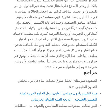
التعاون الخليجي - بدءًا من اختيار آلة تصنيع البلوك الأوتوماتيكية
بالكامل وحتى الاطلاع على امتثال SASO - يمتد عبر الجدول الزمني
للمشروع وربحيته. البيانات, قوائم المراجعة, والحالات المباشرة
في هذا الدليل ليست نظرية; فهي مستمدة من شحنات حقيقية,
عمليات التدقيق الحقيقية, وحسابات عائد الاستثمار الحقيقي. إذا
كنت وكيلاً أو محترفًا في مجال المشتريات في الولايات المتحدة,
كندا, كوريا الجنوبية, أو روسيا, الفرصة كبيرة, لكنه يتطلب الاجتهاد.
طلب تقرير تدقيق المصنع قبل الالتزام. اطلب عينة من اختبار
الكتلة باستخدام مجموعتك المحلية. التفاوض على اتفاقية شحن
قطع الغيار. وقبل كل شيء, اختر موردًا يفهم أن آلة البلوك ليست
سلعة - إنها قلب خط الإنتاج الذي يجب أن يعمل بشكل موثوق في
حرارة 50 درجة مئوية, يوما بعد يوم. ابدأ العناية الواجبة الآن, وبناء
شراكة تدوم إلى ما هو أبعد من ذلك 2026.
مراجع
الصقيع & سوليفان - تحليل سوق معدات البناء في دول مجلس
التعاون الخليجي, 2025
هيئة التقييس لدول مجلس التعاون لدول الخليج العربية (هيئة
التقييس الخليجية) – اللائحة الفنية للبلوك الخرساني
المواصفات السعودية, منظمة المقاييس والجودة (لنا) – متطلبات