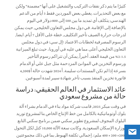
كثيرًا ما يتم ذكر نفقات التركيب والتشغيل على أنها "مضمنة" ولكن
مع بعض التحذيرات. يغطي بعض الموردين فقط 3 أيام من الدعم
الهندسي; يتكلف أي تمديد ما بين 500 إلى 800 دولار في اليوم
بالإضافة إلى الإقامة. في دول مجلس التعاون الخليجي, حيث يمكن
لدرجات حرارة الصيف تأخير التكليف, خطة على الأقل 7 أيام. ايضا,
الرسوم المصرفية لخطابات الاعتماد (إل سي) في دول مجلس
التعاون الخليجي أعلى مما هي عليه في أوروبا، حيث تبلغ الميزانية
1.5-2% من قيمة العقد. أخيراً, يمكن أن تتراكم رسوم التأخير
ورسوم التخزين في الموانئ المزدحمة مثل جبل علي أو الدمام
بسرعة إذا لم تكن المستندات سليمة. أ 2024 شهدت حالة أ $4,200
فاتورة تخزين المنفذ بسبب تأخر شهادة سيبر لمدة أسبوعين.
عائد الاستثمار في العالم الحقيقي: دراسة
حالة من مشروع سعودي
في وقت مبكر 2025, قامت شركة مواد بناء في الدمام بشراء آلة
بلوك أوتوماتيكية بالكامل من خط الإنتاج الخاص بنا لمشروع توريد
البلوك المجوف لمشروع تطوير سكني ضمن برنامج سكني التابع
لوزارة الإسكان السعودية. وكانت سعة الآلة 10,000 كتل لكل التحول
(200× 200 × 400 ملم). إجمالي تكلفة الهبوط, بما في ذلك مجموعتين