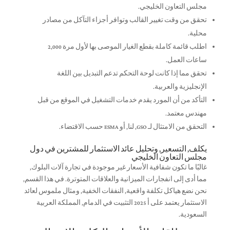
مجلس التعاون الخليجي.
تحقق من وقت تغيير القالب وتوافر أجزاء التآكل من مصادر
محلية.
اطلب قائمة كاملة بقطع الغيار الموصى بها لأول مرة 2,000
ساعات العمل.
تحقق مما إذا كانت لوحة التحكم تدعم التبديل بين اللغة
الإنجليزية والعربية.
التأكد من أن المورد يقدم خدمات التشغيل في الموقع من قبل
مهندس معتمد.
التحقق من الامتثال لـ GSO, لنا, أو ESMA حسب الاقتضاء.
يكلف, التسعير, وتحليل عائد الاستثمار للمشترين في دول
مجلس التعاون الخليجي
غالبًا ما تكون شفافية الأسعار غير موجودة في تجارة آلات البلوك,
مما أدى إلى انفجارات الميزانية والعلاقات المتوترة. في هذا القسم,
نحن نضع هياكل تكلفة واقعية, النفقات الخفية, ومثال ملموس لعائد
الاستثمار يعتمد على أ 2025 التثبيت في الدمام, المملكة العربية
السعودية.