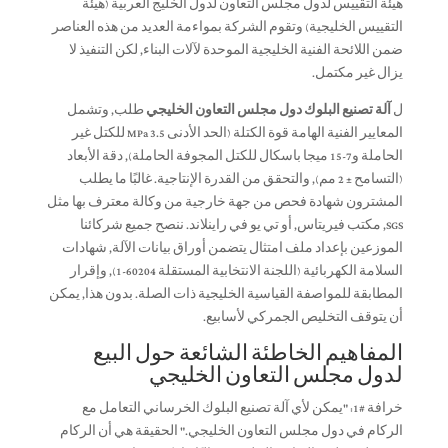
هيئة التقييس لدول مجلس التعاون لدول الخليج العربية (هيئة
التقييس الخليجية) وتقوم الشركة بمواءمة العديد من هذه العناصر
ضمن اللائحة الفنية الخليجية الموحدة لآلات البناء, لكن التنفيذ لا
يزال غير مكتمل.
ل
آلة تصنيع البلوك دول مجلس التعاون الخليجي
طلب, وتشمل
المعايير الفنية الهامة قوة الكتلة (الحد الأدنى 3.5 MPa للكتل غير
الحاملة و7-15 ميجا باسكال للكتل المجوفة الحاملة), دقة الأبعاد
(التسامح ± 2 مم), والتحقق من القدرة الإنتاجية. غالبًا ما يطلب
المشترون شهادة فحص من جهة خارجية من وكالة معترف بها مثل
SGS, مكتب فيريتاس, أو تي يو في راينلاند. ننصح جميع شركائنا
الموزعين بإعداد ملف امتثال يتضمن أوراق بيانات الآلة, شهادات
السلامة الكهربائية (اللجنة الانتخابية المستقلة 60204-1), وإقرار
المطابقة للمواصفة القياسية الخليجية ذات الصلة. بدون هذا, يمكن
أن يتوقف التخليص الجمركي لأسابيع.
المفاهيم الخاطئة الشائعة حول البيع
لدول مجلس التعاون الخليجي
خرافة #1: "يمكن لأي آلة تصنيع البلوك الخرساني التعامل مع
الركام في دول مجلس التعاون الخليجي." الحقيقة هي أن الركام