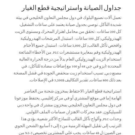
جداول الصيانة واستراتيجية قطع الغيار
تعمل آلات تصنيع البلوك في دول مجلس التعاون الخليجي في بيئة
شديدة التآكل. نوصي بجدول صيانة يعتمد على ساعات التشغيل:
كل 200 ساعات - تحقق من محامل اهتزاز المحرك ومستوى الزيت
الهيدروليكي; كل 500 ساعات - استبدل المرشحات الهيدروليكية
وافحص تآكل القالب; كل 2,000 ساعات - استبدل جميع الأختام
الهيدروليكية وقم بمعايرة مستشعرات PLC. من الأخطاء الشائعة
استخدام الزيت الهيدروليكي العام بدلاً من درجة الحرارة العالية
المحددة (ايزو في جي 68 أو 100 مع إضافات مضادة للتآكل). في
مصنع دبي, تسبب استخدام زيت منخفض الجودة في فشل المضخة
بعد ذلك 800 ساعات, تقدير التكاليف $3,200 في الإصلاحات.
استراتيجية قطع الغيار: الاحتفاظ بمخزون شحنة من العناصر
الهامة إما في موقع المشتري أو في مركز إقليمي. يحتفظ موزعونا
في دول مجلس التعاون الخليجي بمخزون مشترك في واحة دبي
للسيليكون, عقد محركات الاهتزاز, صمامات الملف اللولبي,
وحدات PLC, وألواح تآكل القالب للنماذج الأكثر شعبية. يؤدي هذا
الترتيب إلى تقليل المهلة الزمنية من 2 إلى 3 أسابيع (الشحن الجوي
من الصين) ل 48 ساعات. يجب على المشترين تخصيص 3-5% من