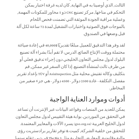
الثالث, الذي أوصينا به في النهاية, كان لديه غرفة اختبار يمكن
التحكم في مناخها, مركز تصنيع CNC ذو 5 محاور للمكونات المهمة,
وعملية مراقبة الجودة الموثقة التي تضمنت فحص اللحام
بالموجات فوق الصوتية واختبارات التشغيل لمدة 72 ساعة لكل آلة
قبل وضعها في الصندوق.
لقد وفر هذا التدقيق للعميل مبلغًا تقديريًا $40,000 في إعادة صياغة
محتملة ووقت الإنتاج الضائع. الدرس: لا تقم أبدًا بشراء آلة تصنيع
البلوك لدول مجلس التعاون الخليجي دون إجراء تدقيق فعلي أو
من طرف ثالث لمنشأة التصنيع. إذا كان السفر غير ممكن, قم
بتكليف وكالة تفتيش محلية مثل AsiaInspection أو TÜV بإعداد تقرير
مفصل. التكلفة - عادة 2500 دولار - 4500 دولار - هي جزء صغير من
المخاطر.
أدوات وموارد العناية الواجبة
يمكن للعديد من المنصات وقواعد البيانات عبر الإنترنت أن تساعد
في التحقق من الموردين. بوابة هيئة التقييس لدول مجلس التعاون
لدول الخليج العربية (gso.org.sa) يسرد الآلات والمعايير المعتمدة.
للتحقق من خلفية الشركة, كميت & توفر تقارير برادستريت رؤى
مالية وقانونية. المعارض التجارية مثل The Big 5 في دبي (تقام سنويا