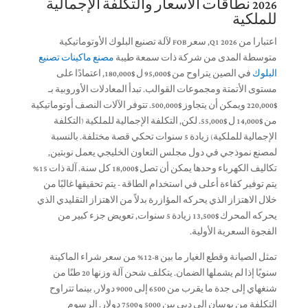
2026 نطاقات الأسعار والتكلفة الإجمالية
للملكية
اعتبارا من Q1 2026, سعر FOB لآلة تصنيع البلوك الأوتوماتيكية
متوسطة المدى من شركة ذات سمعة طيبة
مصنع ماكينات تصنيع
البلوك
في الصين يتراوح من $95,000 ل $180,000, اعتمادًا على
مستوى الأتمتة ومجموعات القوالب. تبدأ المعادلات الأوروبية بـ
$220,000 ويمكن أن يتجاوز $500,000. تتوفر الآلات النصف أوتوماتيكية
من $14,000 ل $55,000. لكن, التكلفة الإجمالية للملكية (التكلفة
الإجمالية للملكية) زيادة 5 سنوات تحكي قصة مختلفة. بالنسبة
لمصنع نموذجي في دول مجلس التعاون الخليجي يعمل نوبتين,
تكاليف الكهرباء وحدها يمكن أن تصل $18,000 كل سنة. آلة ذات 15%
يتم توفير كفاءة أعلى في استخدام الطاقة - يتم تحقيقها غالبًا من
خلال الاهتزاز الذي يحركه المؤازرة بدلاً من الاهتزاز التقليدي الذي
يحركه المحرك $13,500 زيادة 5 سنوات, تعويض جزء كبير من
الفجوة السعرية الأولية.
تمثل الصيانة وقطع الغيار ما بين 8-12% من سعر شراء الماكينة
سنويًا إذا لم يشملها الضمان. يتكلف شحن آلة وزنها 20 طنًا من
شنغهاي إلى جدة ما يقرب من 6500 إلى 9000 دولار, بينما تتراوح
التكلفة من بوسان إلى دبي بين 5000 و7500 دولار. الرسوم