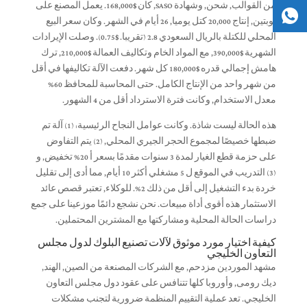
من القوالب, شحن, وشهادة SASO, كان $168,000. يعمل المصنع على
نوبتين, إنتاج 20,000 كتل يوميا, 26 أيام في الشهر. وكان سعر البيع
المحلي للكتلة بالريال السعودي 2.8 (تقريبا. $0.75). وصلت الإيرادات
الشهرية $390,000, مع المواد الخام وتكاليف العمالة $210,000, ترك
هامش إجمالي قدره $180,000 كل شهر. دفعت الآلة تكاليفها في أقل
من شهر واحد من الإنتاج الكامل. حتى المحاسبة للمحافظ 60%
معدل الاستخدام, وكانت فترة الاسترداد أقل من 4 الشهور.
هذه الحالة ليست شاذة. وكانت عوامل النجاح الرئيسية: (1) آلة تم
ضبطها خصيصًا لمجموع الحجر الجيري المحلي, (2) يتم التفاوض
على حزمة قطع الغيار لمدة 3 سنوات مقدمًا بسعر أ 20% تخفيض, و
(3) التدريب في الموقع ل 5 مشغلي أكثر 10 أيام, مما أدى إلى تقليل
خردة بدء التشغيل إلى أقل من ذلك 2%. للوكلاء, تعتبر قصص عائد
الاستثمار هذه أقوى أداة مبيعات. نحن نشجع دائمًا موزعينا على جمع
دراسات الحالة المحلية ومشاركتها مع المشترين المحتملين.
كيفية اختيار مورد موثوق لآلات تصنيع البلوك لدول مجلس
التعاون الخليجي
مشهد الموردين مزدحم, مع الشركات المصنعة من الصين, الهند,
ديك رومى, وأوروبا كلها تتنافس على عقود دول مجلس التعاون
الخليجي. تعد عملية التقييم المنظمة ضرورية لتجنب مشكلات