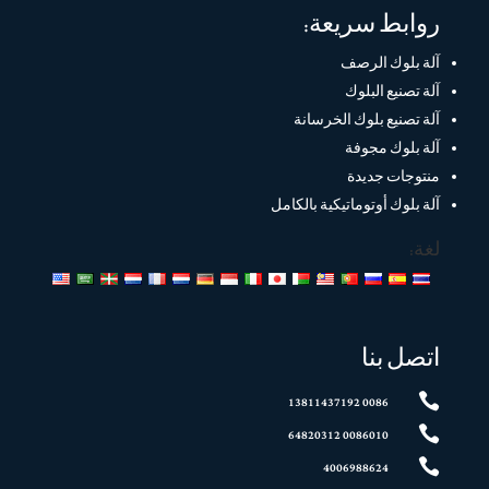
روابط سريعة:
آلة بلوك الرصف
آلة تصنيع البلوك
آلة تصنيع بلوك الخرسانة
آلة بلوك مجوفة
منتوجات جديدة
آلة بلوك أوتوماتيكية بالكامل
لغة:
اتصل بنا

0086 13811437192

0086010 64820312

4006988624