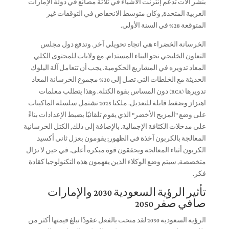
بنشر آلات تدعم إنترنت الأشياء في ثلاثة مصانع في دولة الإمارات
العربية المتحدة, وكان متوسط ​​الانخفاض في التوقفات غير
المتوقعة 28% في السنة الأولى.
الخرسانة الخضراء هي اتجاه تحويلي آخر. وتدفع دول مجلس
التعاون الخليجي نحو البناء المستدام, مع ولايات للمحتوى الكلي
المعاد تدويره في المشاريع الحكومية. يجب أن تتعامل آلة البلوك
الحديثة مع الخلطات التي تصل إلى 30% مجموع الخرسانة المعاد
تدويرها (RCA) دون المساس بقوة الكتلة. وهذا يتطلب معلمات
اهتزاز وضغط قابلة للتعديل. ملكنا 2025 تشتمل سلسلة الماكينات
على وضع "المزيج الأخضر" الذي يقوم تلقائيًا بضبط الإعدادات بناءً
على مدخلات الكثافة الإجمالية. بالإضافة إلى ذلك, الكتل الخرسانية
المعالجة بالكربون آخذة في الظهور; يقومون بعزل ثاني أكسيد
الكربون أثناء المعالجة ويحققون قوة مبكرة أعلى. في حين لا تزال
متخصصة, سيتم وضع الوكلاء الذين يفهمون هذه التكنولوجيا كقادة
فكر.
تأثير الرؤية السعودية 2030 والإمارات
صافي صفر 2050
الرؤية السعودية 2030 لقد منحت بالفعل عقودًا تبلغ قيمتها أكثر من